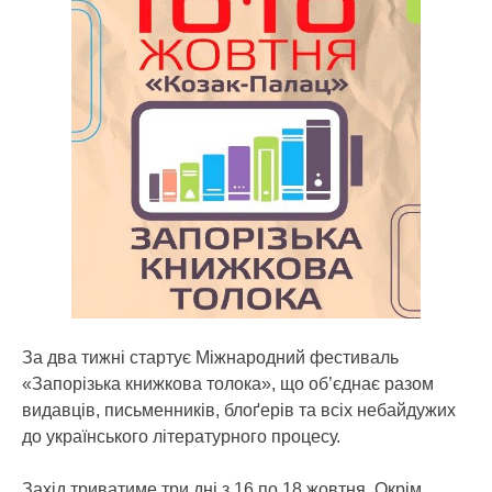
За два тижні стартує Міжнародний фестиваль
«Запорізька книжкова толока», що об’єднає разом
видавців, письменників, блоґерів та всіх небайдужих
до українського літературного процесу.
Захід триватиме три дні з 16 по 18 жовтня. Окрім