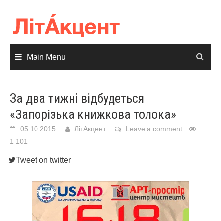
Skip
to
content
Main Menu
За два тижні відбудеться
«Запорізька книжкова толока»
05.10.2015
ЛітАкцент
Leave a comment
1 101
Tweet on twitter