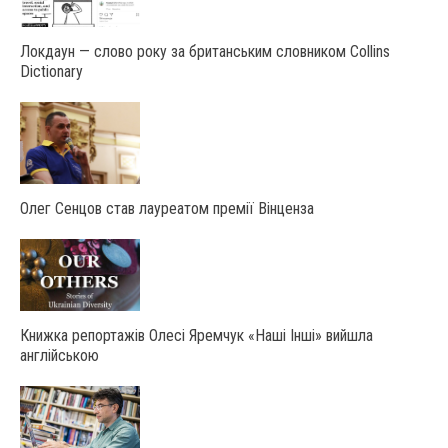
Локдаун — слово року за британським словником Collins
Dictionary
Олег Сенцов став лауреатом премії Вінценза
Книжка репортажів Олесі Яремчук «Наші Інші» вийшла
англійською