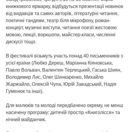
книжкового ярмарку, відбудуться презентації новинок
від видавців та самих авторів, літературні читання,
поетичні тандеми, театр біля мікрофону, роман-
концерт, музичні виступи, читання поезії жестовою
мовою, лекції, воркшопи, майстер-класи, численні
дискусії тощо.
В фестивалі візьмуть участь понад 40 письменників з
усієї країни (Любко Дереш, Маріанна Кіяновська,
Павло Вольвач, Валентин Терлецький, Гаська Шиян,
Володимир Лис, Олег Шинкаренко, Михайло
Жаржайло, Олексій Чупа, Юрій Завадський, Надія
Гуменюк та інші).
Для малюків та молоді передбачено окрему, не менш
насичену програму: дитячій простір «Книголісся» та
нічний майданчик.