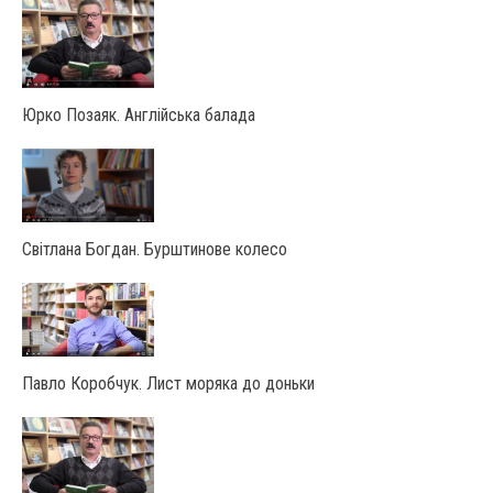
Юрко Позаяк. Англійська балада
Світлана Богдан. Бурштинове колесо
Павло Коробчук. Лист моряка до доньки