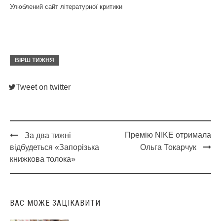
Улюблений сайт літературної критики
ВІРШ ТИЖНЯ
Tweet on twitter
Премію NIKE отримала
За два тижні
Post
відбудеться «Запорізька
Ольга Токарчук
navigation
книжкова толока»
ВАС МОЖЕ ЗАЦІКАВИТИ