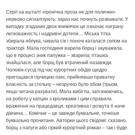
Серії на кшталт «іронічна проза не для полички»
нервово сигналізують: зараз нас почнуть розважати. У
випадку згаданих двох книжечок це означає награну
легковажність і надривні дотепи… Міська тітка
збирала яблука, чавила сік і поночі каталася селом на
тракторі. Мала господиня варила борщ і зауважила,
що в процесі зник папужка – зварила; пташка
знайшлася, але борщ був втрачений назавжди.
Чоловік-сусід під час курортних обідів щедро
пригощався гірчицею пані, прийнявши приватну
власність за спільну – незручно було обом (трьом,
якщо читача рахувати). Мала вибігла, запізнюючись,
на роботу у капцях з кроликами і цим справила
враження на працедавця, креативна і розкута б наче
дівчина… Комічне – це завжди буквальне, точніше
буквально прочитане. Авторки цього свідомі: сказано,
борщ з папуги або гіркий курортний роман – так і буде.