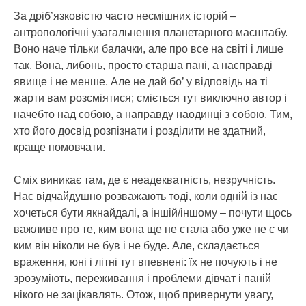
За дріб’язковістю часто несмішних історій –
антропологічні узагальнення планетарного масштабу.
Воно наче тільки балачки, але про все на світі і лише
так. Вона, либонь, просто старша пані, а насправді
явище і не менше. Але не дай бо’ у відповідь на ті
жарти вам розсміятися; сміється тут виключно автор і
начебто над собою, а направду наодинці з собою. Тим,
хто його досвід розпізнати і розділити не здатний,
краще помовчати.
Сміх виникає там, де є неадекватність, незручність.
Нас відчайдушно розважають тоді, коли одній із нас
хочеться бути якнайдалі, а іншій/іншому – почути щось
важливе про те, ким вона ще не стала або уже не є чи
ким він ніколи не був і не буде. Але, складається
враження, юні і літні тут впевнені: їх не почують і не
зрозуміють, переживання і проблеми дівчат і паній
нікого не зацікавлять. Отож, щоб привернути увагу,