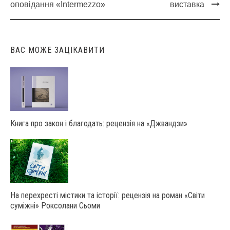
navigation
оповідання «Intermezzo»
виставка
ВАС МОЖЕ ЗАЦІКАВИТИ
Книга про закон і благодать: рецензія на «Джвандзи»
На перехресті містики та історії: рецензія на роман «Світи
суміжні» Роксолани Сьоми