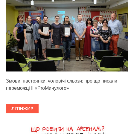
Змови, настоянки, чоловічі сльози: про що писали
переможці ІІ «ProМинулого»
ЛІТІНЖИР