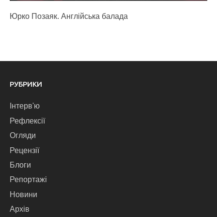
Юрко Позаяк. Англійська балада
РУБРИКИ
Інтерв'ю
Рефлексії
Огляди
Рецензії
Блоги
Репортажі
Новини
Архів