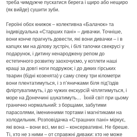
треба чимдужче пускатися берега і щиро або нещиро
(як вийде) сушити зуби.
Героїні обох книжок – колективна «Балачок» та
індивідуальна «Старших пані» – дивачки. Точніше,
вони конче прагнуть довести, які вони дивачки – і в
капцях ми на ділову зустріч, і білі тапочки свекрусі у
подарунок, і дитину ненароджену репом до
естетичного розвитку заохочуємо, у котлети наші
кращі за довгі ноги подружок; і до диких гірських
тварин (бідні козенята) у саму спеку три кілометри
вони плентатимуться, і з п’яничками біля під’їздів
фліртуватимуть, і до чужих екскурсій чіплятимуться, і
море на Донеччині шукатимуть… Їхній світ при цьому
гранично нормальний: з борщами, забутими
парасолями, іменинними тортами і магнітиками на
холодильник. Розповідачка «Страшних пані» міркує,
які вона – вони всі, ми всі – консервативні. Не бреше.
Ті, хто не з ними – от справжні диваки: хто не може