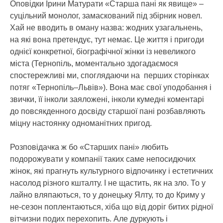
Оповідки Ірини Матурати «Старша пані як явище» –
суцільний монолог, замаскований під збірник новел.
Хай не вводить в оману назва: жодних узагальнень,
на які вона претендує, тут немає. Це життя і пригоди
однієї конкретної, біографічної жінки із невеликого
міста (Тернопіль, моментально здогадаємося
спостережливі ми, споглядаючи на перших сторінках
потяг «Тернопіль–Львів»). Вона має свої уподобання і
звички, її інколи заяложені, інколи кумедні коментарі
до повсякденного досвіду старшої пані розбавляють
міцну настоянку одноманітних пригод.
Розповідачка ж бо «Старших пані» любить
подорожувати у компанії таких саме непосидючих
жінок, які прагнуть культурного відпочинку і естетичних
насолод різного кшталту. І не щастить, як на зло. То у
лайно вляпаються, то у донецьку Ялту, то до Криму у
не-сезон поплентаються, хіба що від доріг битих рідної
вітчизни подих перехопить. Але дуркують і