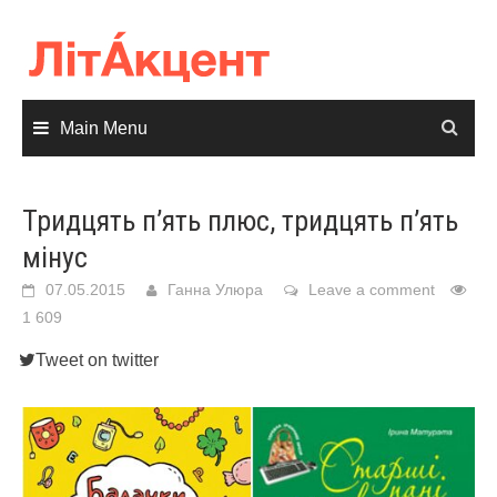
Skip
to
content
Main Menu
Тридцять п’ять плюс, тридцять п’ять
мінус
07.05.2015
Ганна Улюра
Leave a comment
1 609
Tweet on twitter