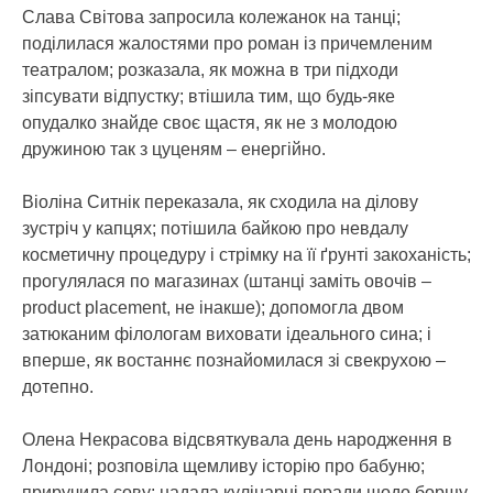
Слава Світова запросила колежанок на танці;
поділилася жалостями про роман із причемленим
театралом; розказала, як можна в три підходи
зіпсувати відпустку; втішила тим, що будь-яке
опудалко знайде своє щастя, як не з молодою
дружиною так з цуценям – енергійно.
Віоліна Ситнік переказала, як сходила на ділову
зустріч у капцях; потішила байкою про невдалу
косметичну процедуру і стрімку на її ґрунті закоханість;
прогулялася по магазинах (штанці заміть овочів –
product placement, не інакше); допомогла двом
затюканим філологам виховати ідеального сина; і
вперше, як востаннє познайомилася зі свекрухою –
дотепно.
Олена Некрасова відсвяткувала день народження в
Лондоні; розповіла щемливу історію про бабуню;
приручила сову; надала кулінарні поради щодо борщу