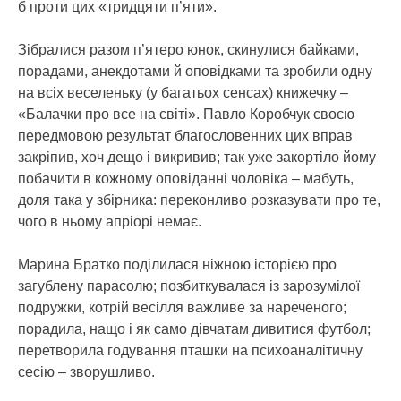
б проти цих «тридцяти п’яти».
Зібралися разом п’ятеро юнок, скинулися байками,
порадами, анекдотами й оповідками та зробили одну
на всіх веселеньку (у багатьох сенсах) книжечку –
«Балачки про все на світі». Павло Коробчук своєю
передмовою результат благословенних цих вправ
закріпив, хоч дещо і викривив; так уже закортіло йому
побачити в кожному оповіданні чоловіка – мабуть,
доля така у збірника: переконливо розказувати про те,
чого в ньому апріорі немає.
Марина Братко поділилася ніжною історією про
загублену парасолю; позбиткувалася із зарозумілої
подружки, котрій весілля важливе за нареченого;
порадила, нащо і як само дівчатам дивитися футбол;
перетворила годування пташки на психоаналітичну
сесію – зворушливо.