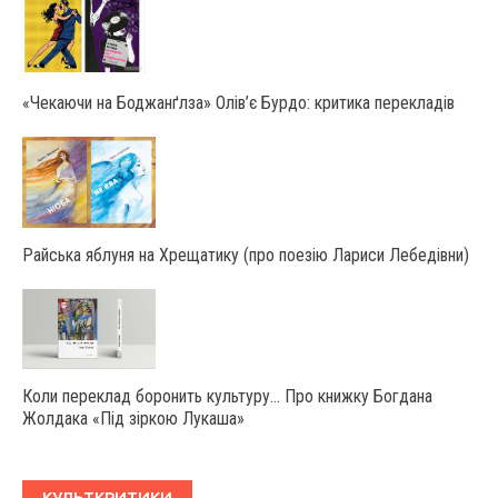
«Чекаючи на Боджанґлза» Олів’є Бурдо: критика перекладів
Райська яблуня на Хрещатику (про поезію Лариси Лебедівни)
Коли переклад боронить культуру… Про книжку Богдана
Жолдака «Під зіркою Лукаша»
КУЛЬТКРИТИКИ