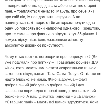
– непристойно молоді дівчата або елегантно старші
пані, – трапляються нечасто. Мабуть, про себе, як і
про свій вік, їм повідомляти незручно. А як
напишуться такі твори, от би авторкам почути одна
одну, бо говорять вони напрочуд однаково і, зрештою,
про те саме – про фактично відсутніх тут 35-річних. І
чомусь відсутність їхня, «законних» жінок, тут
абсолютно дорівнює присутності.
Чому ж так кортить поговорити про неприсутніх? (Ви
уже подумали про плітки? – Правильно робите). Для
жінок, котрі мають намір стати «справжньою жінкою
законного віку», важить Така-Сама-Поруч. От тільки не
надто близько, не мама. Жіноча дружба – факт
добровільний (або уявно добровільний) і для
засвоєння «природно жіночої поведінки» важливий
безконечно. А наші дівчатка і жіночки – з «Балачок» і
«Старших пані» – мають всі шанси здружитися. Хоча