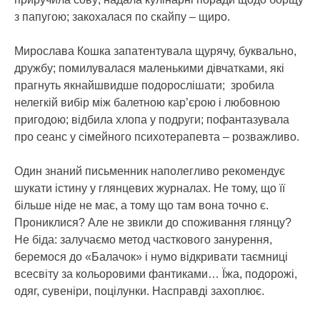
з папугою; закохалася по скайпу – щиро.
Мирослава Кошка запатентувала щурячу, буквально,
дружбу; помилувалася маленькими дівчатками, які
прагнуть якнайшвидше подорослішати; зробила
нелегкій вибір між балетною кар’єрою і любовною
пригодою; відбила хлопа у подруги; пофантазувала
про сеанс у сімейного психотерапевта – розважливо.
Один знаний письменник наполегливо рекомендує
шукати істину у глянцевих журналах. Не тому, що її
більше ніде не має, а тому що там вона точно є.
Прониклися? Але не звикли до споживання глянцу?
Не біда: залучаємо метод часткового занурення,
беремося до «Балачок» і нумо відкривати таємниці
всесвіту за кольоровими фантиками… Їжа, подорожі,
одяг, сувеніри, поцілунки. Насправді захоплює.