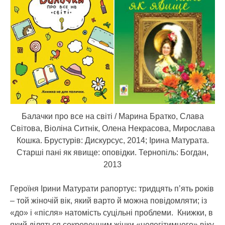
Балачки про все на світі / Марина Братко, Слава
Світова, Віоліна Ситнік, Олена Некрасова, Мирослава
Кошка. Брустурів: Дискурсус, 2014; Ірина Матурата.
Старші пані як явище: оповідки. Тернопіль: Богдан,
2013
Героїня Ірини Матурати рапортує: тридцять п’ять років
– той жіночій вік, який варто й можна повідомляти; із
«до» і «після» натомість суцільні проблеми. Книжки, в
який діляться сокровенним жінки «нелегітимного» віку