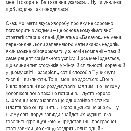
мені і говорить: Бач яка вишукалася… Ну ти уявляєш,
щоб людина так поводилася”.
Скажімо, мати якусь хворобу, про яку не соромно
поговорити з людьми – це основа комунікативної
стратегії старших пані. Дівчатка з «Балачок» не менш
переконливі, коли запевняють: мати якийсь недолік,
який можна обговорювати у жіночій компанії – такий
саме рецепт соціального успіху. Щось мені здається,
що єдиний тип стосунків у жіночій спільності, доречний
у цьому світі – заздрість, сотні способів її уникнути і
тисячі – викликати. Та ні, мені не здається: «Вона
йшла поволі й все роздумувала над тим, що ніякому
чоловікові вона така не потрібна. Тлуста корова!
Сьогодні знову зчовпла ще одне зайве тістечко!
Плаття вже он тріщить… І французької не знаю» – у
цьому світі поруч завжди знайдеться худіша, яка
говорить французькою: «Представниці прекрасної
статі завжди (до скону) заздрять одна одній».