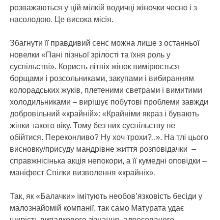
розважаються у цій мілкій водичці жіночки чесно і з
насолодою. Це висока місія.
Збагнути її правдивий сенс можна лише з останньої
новелки «Пані пізньої зрілості та їхня роль у
суспільстві». Користь літніх жінок вимірюється
борщами і розсольниками, закупами і вибиранням
колорадських жуків, плетеними светрами і вимитими
холодильниками – вирішує побутові проблеми завжди
добровільний «крайній»: «Крайніми якраз і бувають
жінки такого віку. Тому без них суспільству не
обійтися. Переконливо? Ну хоч трохи?..». На тлі цього
висновку/присуду мандрівне життя розповідачки –
справжнісінька акція непокори, а її кумедні оповідки –
маніфест Спілки визволення «крайніх».
Так, як «Балачки» імітують необов’язковість бесіди у
малознайомій компанії, так само Матурата удає
щирість випадкового зізнання, адресованого