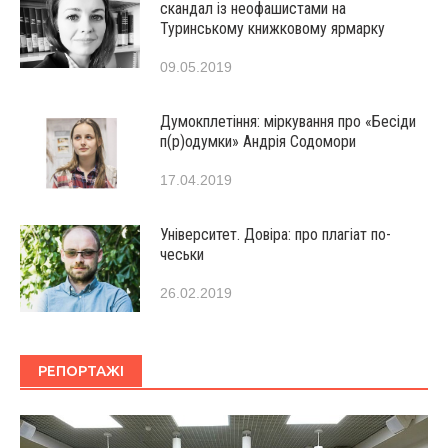
скандал із неофашистами на
Туринському книжковому ярмарку
09.05.2019
Думокплетіння: міркування про «Бесіди
п(р)одумки» Андрія Содомори
17.04.2019
Університет. Довіра: про плагіат по-
чеськи
26.02.2019
РЕПОРТАЖІ