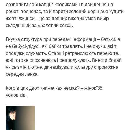
дозволити собі капці з кроликами і підвищення на
роботі водночас, та й варити зелений борщ або купити
жовті джинси – це за певних вікових умов вибір
складніший за «балет чи секс».
Гнучка структура при передачі інформації – батьки, а
не бабусі-дідусі, які байки травлять, і не онуки, які ті
оповідки слухають. Старші ретранслюють пережите,
юні готове споживають і репродукують. Внести бодай
якісь зміни, отже, динамізувати культуру спроможна
середня ланка.
Кого в цих двох книжечках немає? – жінок’35 і
чоловіків.