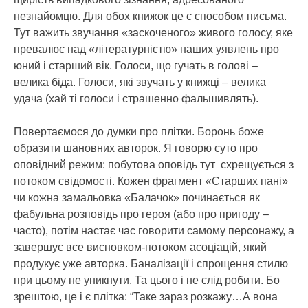
незнайомцю. Для обох книжок це є способом письма.
Тут важить звучання «заскоченого» живого голосу, яке
превалює над «літературністю» наших уявлень про
юний і старший вік. Голоси, що гучать в голові –
велика біда. Голоси, які звучать у книжці – велика
удача (хай ті голоси і страшенно фальшивлять).
Повертаємося до думки про плітки. Боронь боже
образити шановних авторок. Я говорю суто про
оповідний режим: побутова оповідь тут схрещується з
потоком свідомості. Кожен фрагмент «Старших пані»
чи кожна замальовка «Балачок» починається як
фабульна розповідь про героя (або про пригоду –
часто), потім настає час говорити самому персонажу, а
завершує все висновком-потоком асоціацій, який
продукує уже авторка. Баналізації і спрощення стилю
при цьому не уникнути. Та цього і не слід робити. Бо
зрештою, це і є плітка: “Таке зараз розкажу…А вона