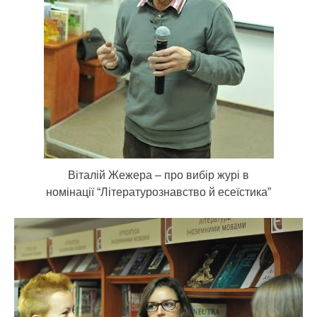
Віталій Жежера – про вибір журі в
номінації “Літературознавство й есеїстика”