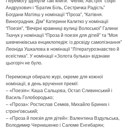
Перемогу здобули такі книги: “Фелікс Австрія” софії
Андрухович і “Братик Біль, Сестричка Радість”
Богдани Матіяш у номінації “Проза”, “Катівня.
Виноградник. Дім” Катерини Калитко у номінації
“Поезія”, “Вечірні крамниці вулиці Волоської” Галини
Ткачук у номінації “Проза й поезія для дітей” та “Моя
шевченківська енциклопедія: із досвіду самопізнання”
Леоніда Ушкалова в номінації “Літературознавство й
есеїстика”. У номінації «Золота булька» відзнаки
цьогоріч не було.
Переможця обирало журі, окреме для кожної
номінації, в день вручення премії:
– «Поезія»: Каша Сальцова, Остап Сливинський і
Василь Голобородько;
– «Проза»: Ростислав Семків, Михайло Бриних і
стронґовський;
– «Проза й поезія для дітей»: Валентина Вздульська,
Володимир Чернишенко і Саломе Енгибарян;