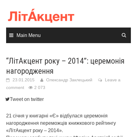
Skip
to
content
Main Menu
“ЛітАкцент року – 2014”: церемонія
нагородження
23.01.2015
Олександр Заклецький
Leave a
comment
2 073
Tweet on twitter
21 січня у книгарні «Є» відбулася церемонія
нагородження переможців книжкового рейтингу
«ЛітАкцент року – 2014»
.