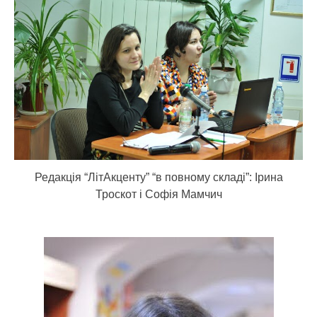
Редакція “ЛітАкценту” “в повному складі”: Ірина
Троскот і Софія Мамчич