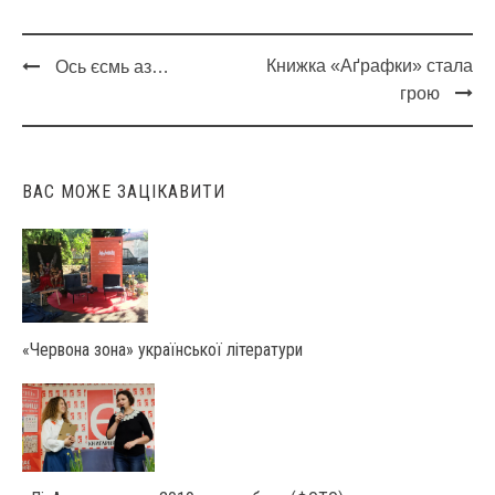
Книжка «Аґрафки» стала
Ось єсмь аз…
Post
грою
navigation
ВАС МОЖЕ ЗАЦІКАВИТИ
«Червона зона» української літератури