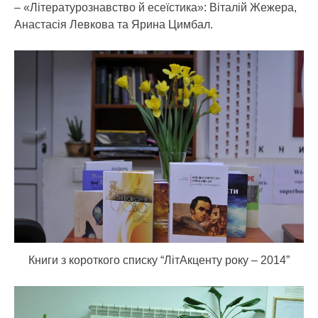
– «Літературознавство й есеїстика»: Віталій Жежера,
Анастасія Левкова та Ярина Цимбал.
Книги з короткого списку “ЛітАкценту року – 2014”