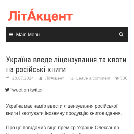
Skip
to
content
Main Menu
Україна введе ліцензування та квоти
на російські книги
28.07.2014
ЛітАкцент
Leave a comment
536
Tweet on twitter
Україна має намір ввести ліцензування російської
книги і квотувати іноземну продукцію книговидання.
Про це повідомив віце-прем’єр України Олександр