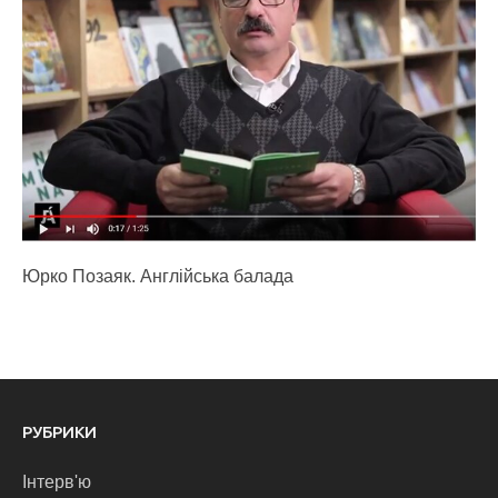
Юрко Позаяк. Англійська балада
РУБРИКИ
Інтерв'ю