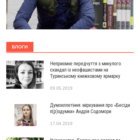
БЛОГИ
Неприємне передчуття з минулого:
скандал із неофашистами на
Туринському книжковому ярмарку
09.05.2019
Думокплетіння: міркування про «Бесіди
п(р)одумки» Андрія Содомори
17.04.2019