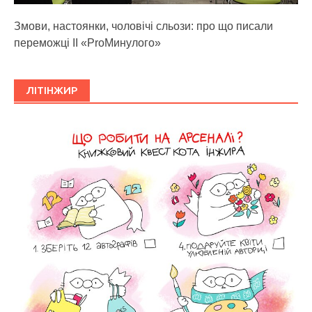
Змови, настоянки, чоловічі сльози: про що писали
переможці ІІ «ProМинулого»
ЛІТІНЖИР