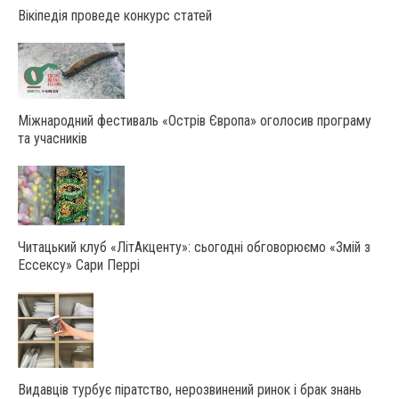
Вікіпедія проведе конкурс статей
Міжнародний фестиваль «Острів Європа» оголосив програму
та учасників
Читацький клуб «ЛітАкценту»: сьогодні обговорюємо «Змій з
Ессексу» Сари Перрі
Видавців турбує піратство, нерозвинений ринок і брак знань