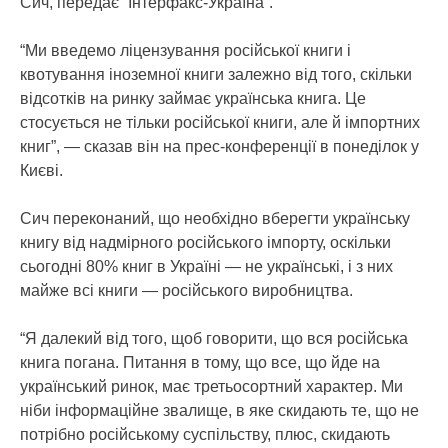
Сич, передає “Інтерфакс-Україна”.
“Ми введемо ліцензування російської книги і
квотування іноземної книги залежно від того, скільки
відсотків на ринку займає українська книга. Це
стосується не тільки російської книги, але й імпортних
книг”, — сказав він на прес-конференції в понеділок у
Києві.
Сич переконаний, що необхідно вберегти українську
книгу від надмірного російського імпорту, оскільки
сьогодні 80% книг в Україні — не українські, і з них
майже всі книги — російського виробництва.
“Я далекий від того, щоб говорити, що вся російська
книга погана. Питання в тому, що все, що йде на
український ринок, має третьосортний характер. Ми
ніби інформаційне звалище, в яке скидають те, що не
потрібно російському суспільству, плюс, скидають