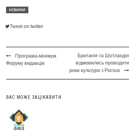
НОВИНИ
Tweet on twitter
Британія та Шотландія
Програма-мінімум
Post
відмовились проводити
Форуму видавців
navigation
роки культури з Росією
ВАС МОЖЕ ЗАЦІКАВИТИ