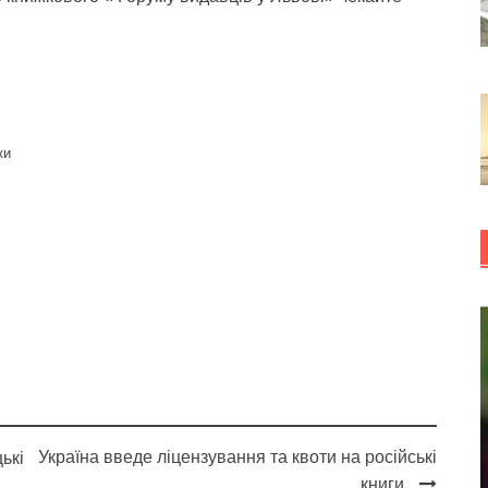
ки
Україна введе ліцензування та квоти на російські
ькі
книги