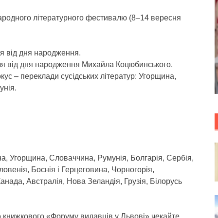
народного літературного фестивалю (8–14 вересня
ччя від дня народження.
ччя від дня народження Михайла Коцюбинського.
с – переклади сусідських літератур: Угорщина,
унія.
а, Угорщина, Словаччина, Румунія, Болгарія, Сербія,
ловенія, Боснія і Герцеговина, Чорногорія,
анада, Австралія, Нова Зеландія, Грузія, Білорусь
 книжкового «Форуму видавців у Львові» чекайте