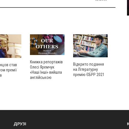
Книжка репортажів
Відкрито подання
нцов став
Олесі Яремчук
на Літературну
ом премії
«Наші Інші» вийшла
премію ЄБРР 2021
а
англійською
ДРУЗІ