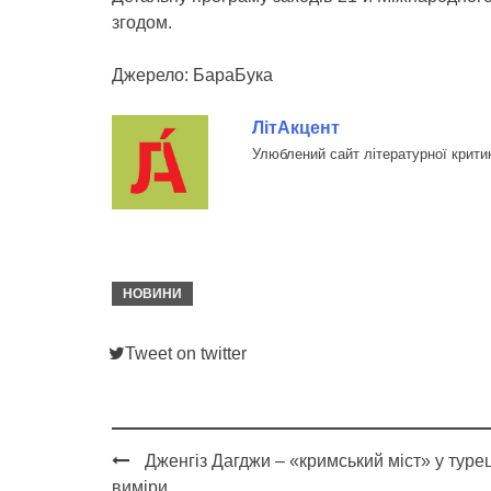
згодом.
Джерело: БараБука
ЛітАкцент
Улюблений сайт літературної крити
НОВИНИ
Tweet on twitter
Дженгіз Дагджи – «кримський міст» у турец
Post
виміри