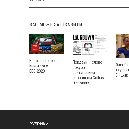
navigation
ВАС МОЖЕ ЗАЦІКАВИТИ
Короткі списки
Локдаун — слово
Олег Се
Книги року
року за
лауреат
ВВС-2020
британським
Вінценз
словником Collins
Dictionary
РУБРИКИ