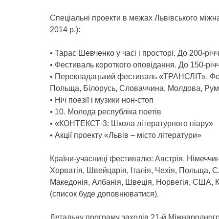
Спеціальні проекти в межах Львівського між
2014 р.):
• Тарас Шевченко у часі і просторі. До 200-рі
• Фестиваль короткого оповідання. До 150-рі
• Перекладацький фестиваль «ТРАНСЛІТ». Фоку
Польща, Білорусь, Словаччина, Молдова, Рум
• Ніч поезії і музики нон-стоп
• 10. Молода республіка поетів
• «КОНТЕКСТ-3: Школа літературного піару»
• Акції проекту «Львів – місто літератури»
Країни-учасниці фестивалю: Австрія, Німеччин
Хорватія, Швейцарія, Італія, Чехія, Польща, С
Македонія, Албанія, Швеція, Норвегія, США, К
(список буде доповнюватися).
Детальну програму заходів 21-й Міжнародного