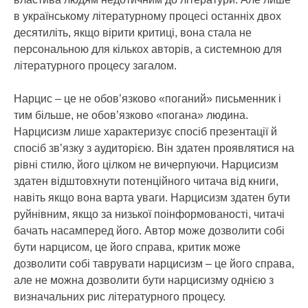
в українському літературному процесі останніх двох
десятиліть, якщо вірити критиці, вона стала не
персональною для кількох авторів, а системною для
літературного процесу загалом.
Нарцис – це не обов’язково «поганий» письменник і
тим більше, не обов’язково «погана» людина.
Нарцисизм лише характеризує спосіб презентації й
спосіб зв’язку з аудиторією. Він здатен проявлятися на
рівні стилю, його цілком не вичерпуючи. Нарцисизм
здатен відштовхнути потенційного читача від книги,
навіть якщо вона варта уваги. Нарцисизм здатен бути
руйнівним, якщо за низької поінформованості, читачі
бачать насамперед його. Автор може дозволити собі
бути нарцисом, це його справа, критик може
дозволити собі таврувати нарцисизм – це його справа,
але не можна дозволити бути нарцисизму однією з
визначальних рис літературного процесу.