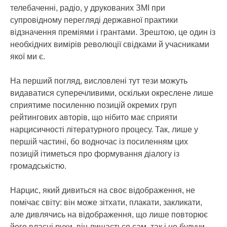
телебаченні, радіо, у друкованих ЗМІ при
супровідному перегляді державної практики
відзначення преміями і грантами. Зрештою, це один із
необхідних вимірів революції свідками й учасниками
якої ми є.
На перший погляд, висловлені тут тези можуть
видаватися суперечливими, оскільки окреслене лише
сприятиме посиленню позицій окремих груп
рейтингових авторів, що нібито має сприяти
нарцисичності літературного процесу. Так, лише у
першій частині, бо водночас із посиленням цих
позицій ітиметься про формування діалогу із
громадськістю.
Нарцис, який дивиться на своє відображення, не
помічає світу: він може зітхати, плакати, закликати,
але дивлячись на відображення, що лише повторює
його власні рухи, він лишається сам, так і не будучи