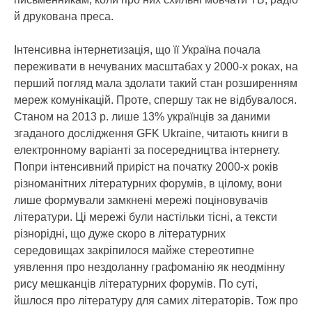
й друкована преса.
Інтенсивна інтернетизація, що її Україна почала
переживати в нечуваних масштабах у 2000-х роках, на
перший погляд мала здолати такий стан розширенням
мереж комунікацій. Проте, спершу так не відбувалося.
Станом на 2013 р. лише 13% українців за даними
згаданого дослідження GFK Ukraine, читають книги в
електронному варіанті за посередництва інтернету.
Попри інтенсивний приріст на початку 2000-х років
різноманітних літературних форумів, в цілому, вони
лише формували замкнені мережі поціновувачів
літератури. Ці мережі були настільки тісні, а тексти
різнорідні, що дуже скоро в літературних
середовищах закріпилося майже стереотипне
уявлення про нездоланну графоманію як неодмінну
рису мешканців літературних форумів. По суті,
йшлося про літературу для самих літераторів. Тож про