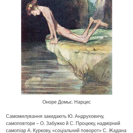
Оноре Домьє. Нарцис
Самомилування закидають Ю. Андруховичу,
самоповтори – О. Забужко й С. Процюку, надмірний
самопіар А. Куркову, «соціальний поворот» С. Жадана