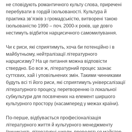
не сповідують романтичного культу слова, приречені
перебувати в гордій ізольованості. Культура й
практика зв’язків з громадськістю, витворені такою
ізольованістю 1990 – поч. 2000-х років, ще довго
нестимуть відбиток нарцисичного самомилування.
Чи є риси, які сприятимуть, хоча би потенційно і в
майбутньому, нейтралізації літературного
нарцисизму? На це питання можна відповісти
ствердно. Бо все ж, літературний процес зазнає
суттєвих, хай і уповільнених змін. Такими чинниками
будуть всі ті його риси, які сприятимуть універсалізації
літературного процесу, перетворенню із локальної
субкультури для посвячених на елемент ширшого
культурного простору (насамперед у межах країни).
По-перше, відбувається професіоналізація
літературного життя й культурного менеджменту
(виникають літературні школи, проводяться майстер-