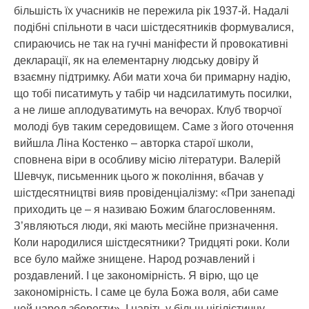
більшість їх учасників не пережила рік 1937-й. Надалі
подібні спільноти в часи шістдесятників формувалися,
спираючись не так на гучні маніфести й провокативні
декларації, як на елементарну людську довіру й
взаємну підтримку. Аби мати хоча би примарну надію,
що тобі писатимуть у табір чи надсилатимуть посилки,
а не лише аплодуватимуть на вечорах. Клуб творчої
молоді був таким середовищем. Саме з його оточення
вийшла Ліна Костенко – авторка старої школи,
сповнена віри в особливу місію літератури. Валерій
Шевчук, письменник цього ж покоління, вбачав у
шістдесятництві вияв провіденціалізму: «При занепаді
приходить це – я називаю Божим благословенням.
З’являються люди, які мають месійне призначення.
Коли народилися шістдесятники? Тридцяті роки. Коли
все було майже знищене. Народ розчавлений і
роздавлений. І це закономірність. Я вірю, що це
закономірність. І саме це була Божа воля, аби саме
цей народ зберегти». І навіть у більш нігілістичну