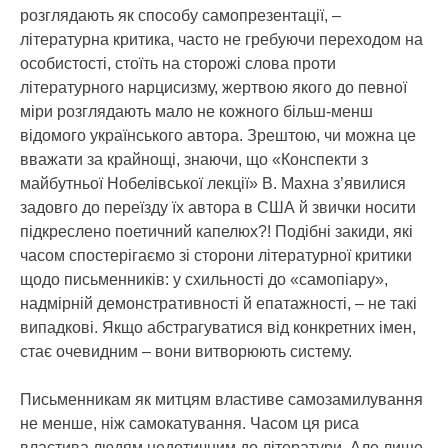
розглядають як способу самопрезентації, –
літературна критика, часто не гребуючи переходом на
особистості, стоїть на сторожі слова проти
літературного нарцисизму, жертвою якого до певної
міри розглядають мало не кожного більш-менш
відомого українського автора. Зрештою, чи можна це
вважати за крайнощі, знаючи, що «Конспекти з
майбутньої Нобелівської лекції» В. Махна з’явилися
задовго до переїзду їх автора в США й звички носити
підкреслено поетичний капелюх?! Подібні закиди, які
часом спостерігаємо зі сторони літературної критики
щодо письменників: у схильності до «самопіару»,
надмірній демонстративності й епатажності, – не такі
випадкові. Якщо абстрагуватися від конкретних імен,
стає очевидним – вони витворюють систему.
Письменникам як митцям властиве самозамилування
не менше, ніж самокатування. Часом ця риса
властива людям недотичним до літератури. Але лише