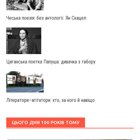
Чеська поезія: без антології. Ян Скацел
Циганська поетка Папуша: дивачка з табору
Літератори–агітатори: хто, за кого й навіщо
ЦЬОГО ДНЯ 100 РОКІВ ТОМУ