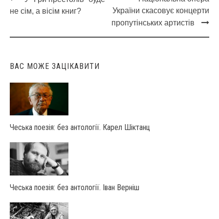
Post
України скасовує концерти
не сім, а вісім книг?
navigation
пропутінських артистів
ВАС МОЖЕ ЗАЦІКАВИТИ
Чеська поезія: без антології. Карел Шіктанц
Чеська поезія: без антології. Іван Верніш