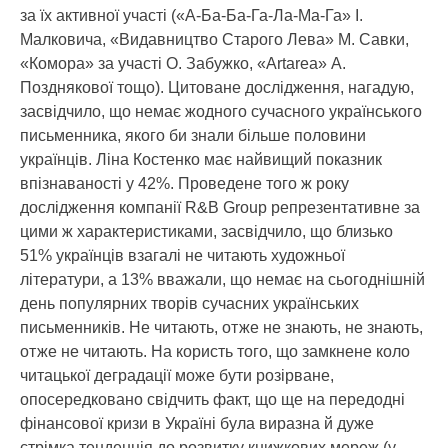
за їх активної участі («А-Ба-Ба-Га-Ла-Ма-Га» І.
Малковича, «Видавництво Старого Лева» М. Савки,
«Комора» за участі О. Забужко, «Artarea» А.
Позднякової тощо). Цитоване дослідження, нагадую,
засвідчило, що немає жодного сучасного українського
письменника, якого би знали більше половини
українців. Ліна Костенко має найвищий показник
впізнаваності у 42%. Проведене того ж року
дослідження компанії R&B Group репрезентативне за
цими ж характеристиками, засвідчило, що близько
51% українців взагалі не читають художньої
літератури, а 13% вважали, що немає на сьогоднішній
день популярних творів сучасних українських
письменників. Не читають, отже не знають, не знають,
отже не читають. На користь того, що замкнене коло
читацької деградації може бути розірване,
опосередковано свідчить факт, що ще на передодні
фінансової кризи в Україні була виразна й дуже
стрімка тенденція до розвитку книжкових мереж (у