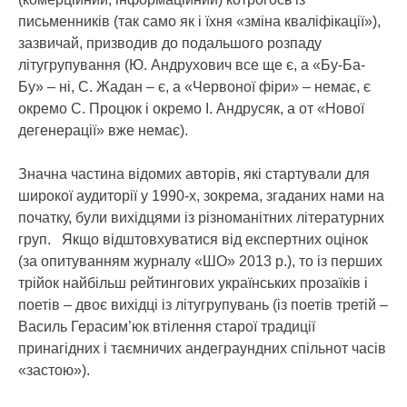
письменників (так само як і їхня «зміна кваліфікації»),
зазвичай, призводив до подальшого розпаду
літугрупування (Ю. Андрухович все ще є, а «Бу-Ба-
Бу» – ні, С. Жадан – є, а «Червоної фіри» – немає, є
окремо С. Процюк і окремо І. Андрусяк, а от «Нової
дегенерації» вже немає).
Значна частина відомих авторів, які стартували для
широкої аудиторії у 1990-х, зокрема, згаданих нами на
початку, були вихідцями із різноманітних літературних
груп. Якщо відштовхуватися від експертних оцінок
(за опитуванням журналу «ШО» 2013 р.), то із перших
трійок найбільш рейтингових українських прозаїків і
поетів – двоє вихідці із літугрупувань (із поетів третій –
Василь Герасим’юк втілення старої традиції
принагідних і таємничих андеграундних спільнот часів
«застою»).