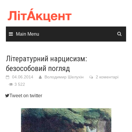
Skip
to
content
Main Menu
Літературний нарцисизм:
безособовий погляд
04.06.2014
Володимир Шелухін
2 коментарі
3 522
Tweet on twitter