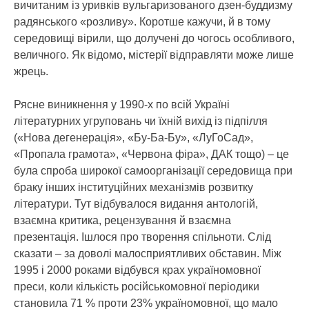
вичитаним із уривків вульгаризованого дзен-буддизму
радянського «розливу». Коротше кажучи, й в тому
середовищі вірили, що долучені до чогось особливого,
величного. Як відомо, містерії відправляти може лише
жрець.
Рясне виникнення у 1990-х по всій Україні
літературних угруповань чи їхній вихід із підпілля
(«Нова дегенерація», «Бу-Ба-Бу», «ЛуГоСад»,
«Пропала грамота», «Червона фіра», ДАК тощо) – це
була спроба широкої самоорганізації середовища при
браку інших інституційних механізмів розвитку
літератури. Тут відбувалося видання антологій,
взаємна критика, рецензування й взаємна
презентація. Ішлося про творення спільноти. Слід
сказати – за доволі малосприятливих обставин. Між
1995 і 2000 роками відбувся крах україномовної
преси, коли кількість російськомовної періодики
становила 71 % проти 23% україномовної, що мало