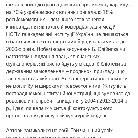
ще за 5 років до цього цілковито протилежну картину –
на 70% україномовних видань припадало 18%
російськомовних. Тлом цього став занепад
книговидання як такого й комерціалізація медій.
НСПУ та академічні інституції України ще лишаються
в багатьох аспектах інертними й радянськими аж до
2000-х років. Нобелівське висунення Б. Олійника чи
багатотомні видання праць спілчанських
функціонерів, які рясно йдуть у місцеві бібліотеки за
державним замовленням – поодинокі приклади, що
засвідчують такий стан. Але альтернативні спільноти
не могли бути широкими та всеохопними. Живучість
пострадянської інституційної матриці, що зумовила дві
революційні спроби її знищення у 2004 і 2013-2014 р.
р., і далі лишала їх у ситуації контркультурного
протистояння домінуючій культурній моделі.
Автори замикалися на собі. Той чи інший успіх
(комерційний, інформаційний) котрогось із