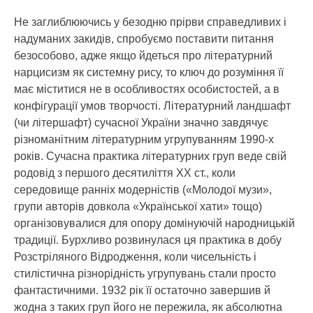
Не заглиблюючись у безодню прірви справедливих і
надуманих закидів, спробуємо поставити питання
безособово, адже якщо йдеться про літературний
нарцисизм як системну рису, то ключ до розуміння її
має міститися не в особливостях особистостей, а в
конфігурації умов творчості. Літературний ландшафт
(чи літершафт) сучасної України значно завдячує
різноманітним літературним угрупуванням 1990-х
років. Сучасна практика літературних груп веде свій
родовід з першого десятиліття ХХ ст., коли
середовище ранніх модерністів («Молодої музи»,
групи авторів довкола «Української хати» тощо)
організовувалися для опору домінуючій народницькій
традиції. Бурхливо розвинулася ця практика в добу
Розстріляного Відродження, коли чисельність і
стилістична різнорідність угрупувань стали просто
фантастичними. 1932 рік її остаточно завершив й
жодна з таких груп його не пережила, як абсолютна