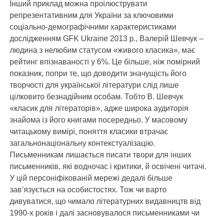
Інший приклад можна проілюструвати
репрезентативним для України за ключовими
соціально-демографічними характеристиками
дослідженням GFK Ukraine 2013 р., Валерій Шевчук –
людина з нелюбим статусом «живого класика», має
рейтинг впізнаваності у 6%. Це більше, ніж помірний
показник, попри те, що доводити значущість його
творчості для української літератури слід лише
цілковито безнадійним особам. Тобто В. Шевчук
«класик для літераторів», адже широка аудиторія
знайома із його книгами посередньо. У масовому
читацькому вимірі, поняття класики втрачає
загальнонаціональну контекстуалізацію.
Письменникам лишається писати твори для інших
письменників, які водночас і критики, й освічені читачі.
У цій персоніфікованій мережі дедалі більше
зав’язується на особистостях. Тож чи варто
дивуватися, що чимало літературних видавництв від
1990-х років і далі засновувалося письменниками чи