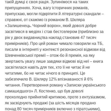
такій думці є своя рація. Зупинімося на таких
припущеннях. Хоча, вагу історичних романів,
припускаю, могли підкріпити й літературні скандали –
справжні, от скажімо із романом В. Шкляра
«Залишенець. Чорний ворон», який доволі добре
засвітився в медіях і став бестселером (приблизно за
рік у двох видавництва наклад становив 47 тисяч
примірників). Про цей роман чимало говорили на ТБ,
писали в інтернеті у контексті резонансної відмови від
Шевченківської премії – отож-бо й премія, на яку
звертають увагу лише завдяки відмові від неї – книга
засвітилася навіть для тих, хто її не читає й не
читатиме, бо не читає нічого в принципі. Це
забезпечило В. Шкляру 12% впізнаваності й 6%
читання. Перетворення роману «Записки українського
самашедшого» Л. Костенко, що був доволі
прохолодно прийнятий критикою, проте з ентузіазмом,
як засвідчують продажі (за шість місяців продано
понад 80 тисяч примірників включно з піратськими),