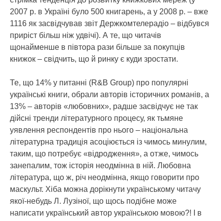
2007 р. в Україні було 500 книгарень, а у 2008 р. – вже
1116 як засвідчував звіт Держкомтелерадіо – відбувся
приріст більш ніж удвічі). А те, що читачів
щонайменше в півтора рази більше за покупців
книжок – свідчить, що й ринку є куди зростати.
Те, що 14% у питанні (R&B Group) про популярні
українські книги, обрали авторів історичних романів, а
13% – авторів «любовних», радше засвідчує не так
дійсні тренди літературного процесу, як тьмяне
уявлення респондентів про нього – національна
літературна традиція асоціюється із чимось минулим,
таким, що потребує «відродження», а отже, чимось
занепалим, тож історія неодмінна в ній. Любовна
література, що ж, річ неодмінна, якщо говорити про
маскульт. Хіба можна дорікнути українському читачу
якої-небудь Л. Лузіної, що щось подібне може
написати український автор українською мовою?! І в