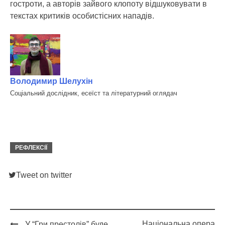
гостроти, а авторів зайвого клопоту відшуковувати в
текстах критиків особистісних нападів.
Володимир Шелухін
Cоціальний дослідник, есеїст та літературний оглядач
РЕФЛЕКСІЇ
Tweet on twitter
Національна опера
У “Гри престолів” буде