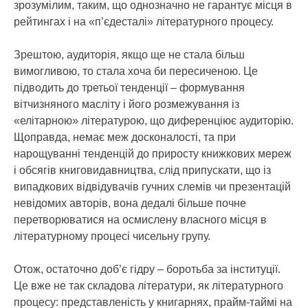
зрозумілим, таким, що однозначно не гарантує місця в
рейтингах і на «п’єдесталі» літературного процесу.
Зрештою, аудиторія, якщо ще не стала більш
вимогливою, то стала хоча би пересиченою. Це
підводить до третьої тенденції – формування
вітчизняного масліту і його розмежування із
«елітарною» літературою, що диференціює аудиторію.
Щоправда, немає меж досконалості, та при
нарощуванні тенденцій до приросту книжкових мереж
і обсягів книговидавництва, слід припускати, що із
випадкових відвідувачів гучних слемів чи презентацій
невідомих авторів, вона дедалі більше почне
перетворюватися на осмислену власного місця в
літературному процесі чисельну групу.
Отож, остаточно доб’є гідру – боротьба за інституції.
Це вже не так складова літератури, як літературного
процесу: представленість у книгарнях, прайм-таймі на