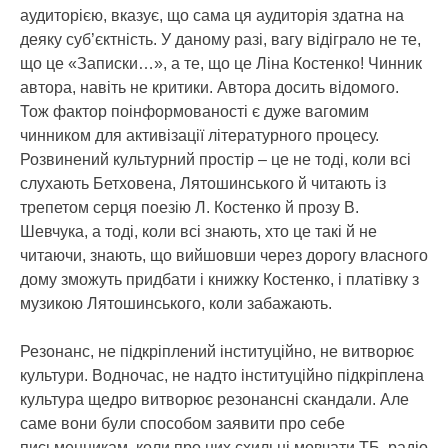
аудиторією, вказує, що сама ця аудиторія здатна на
деяку суб’єктність. У даному разі, вагу відіграло не те,
що це «Записки…», а те, що це Ліна Костенко! Чинник
автора, навіть не критики. Автора досить відомого.
Тож фактор поінформованості є дуже вагомим
чинником для активізації літературного процесу.
Розвинений культурний простір – це не тоді, коли всі
слухають Бетховена, Лятошинського й читають із
трепетом серця поезію Л. Костенко й прозу В.
Шевчука, а тоді, коли всі знають, хто це такі й не
читаючи, знають, що вийшовши через дорогу власного
дому зможуть придбати і книжку Костенко, і платівку з
музикою Лятошинського, коли забажають.
Резонанс, не підкріплений інституційно, не витворює
культури. Водночас, не надто інституційно підкріплена
культура щедро витворює резонансні скандали. Але
саме вони були способом заявити про себе
письменникам, коли про них схильні мовчати ТБ, радіо