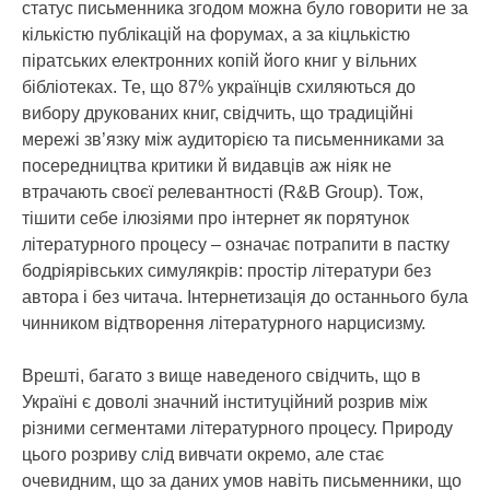
статус письменника згодом можна було говорити не за
кількістю публікацій на форумах, а за кіцлькістю
піратських електронних копій його книг у вільних
бібліотеках. Те, що 87% українців схиляються до
вибору друкованих книг, свідчить, що традиційні
мережі зв’язку між аудиторією та письменниками за
посередництва критики й видавців аж ніяк не
втрачають своєї релевантності (R&B Group). Тож,
тішити себе ілюзіями про інтернет як порятунок
літературного процесу – означає потрапити в пастку
бодріярівських симулякрів: простір літератури без
автора і без читача. Інтернетизація до останнього була
чинником відтворення літературного нарцисизму.
Врешті, багато з вище наведеного свідчить, що в
Україні є доволі значний інституційний розрив між
різними сегментами літературного процесу. Природу
цього розриву слід вивчати окремо, але стає
очевидним, що за даних умов навіть письменники, що