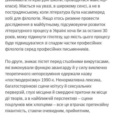
класи). Мається на увазі, в широкому сенсі, а не в
пострадянському, коли література була насамперед
хобі для філологів. Якщо хтось ризикне провести
дослідження в майбутньому, підсумовуючи розвиток
літературного процесу в Україні хоча би за останні 30
років, можу підкинути гіпотезу, що якість цього процесу
буде підвищуватися зі спадом частки професійних
філологів серед професійних письменників.
По-друге, зникає пієтет перед стьобними викрутасами,
які виконували функцію авангарду й у силу виключно
теоретичного непорозуміння одержали назву
«постмодернізму» 1990-х. Ненормативна лексика,
багатосторінкові сцени коїтусу й сексуальних
перверзій, глухі місцини й смердючі притони як місце
дії творів, а в найближчій перспективі – сцени
поцілунків між хлопцями – все це втрачає претензійну
пікантність, стаючи очевидним, прийнятним,