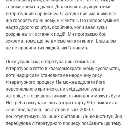
спроможним на діалог. Діалогічність руйнуватиме
літературний нарцисизм. Сьогодні письменники все
ще говорять по-іншому, ніж читачі. Це непорозуміння
надто дорого коштує, особливо, коли аналізуєш
розрив на тлі останніх подій. Ми програємо бої,
зокрема, тому, що не вміємо читати книги. І, загалом,
це не провина тих людей, які їх пишуть.
Поки українська література лишатиметься
літературою гетто в квазідемократичному суспільстві,
доти нарцисизм становитиме неодмінну рису
літературного процесу. Не можна здолати його
персональною критикою, не слід демонізувати
авторів, які є лишень такими, якими вони можуть бути.
Не треба очікувати, що автори старту 90-х зміняться,
слід сподіватися, що автори пізніх 2000-х
дебютуватимуть за інших обставин. Лише інституційна
перебудова літературного процесу позбавить цю тему