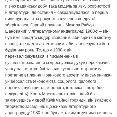
пізню радянську добу, така модель зв’язку особистості
й літератури, де остання – сакралізувалася, а перша
вивищувалася за рахунок залучення до другої,
зберігалася. Гарний приклад – Микола Рябчук,
шанований у літературному андеграунді 1980-х – він
був вже занадто модернізованим, аби вірити в містику
слова, але надто автентичним, аби заперечувати його
будівничу роль. Те, що у 1990-х він
перекваліфікувався із письменника в
суспільствознавця й із «республіки духу» переключив
увагу на інституційні засади суспільного транзиту –
поетапне втілення Франкового архетипу письменника-
універсаліста (економіста, соціолога, філолога,
політика, публіциста, етнолога, історика – потрібне
підкресліть). Кость Москалець втілив інший бік –
замкнувшись у своїй Келії чайної троянди, він власною
творчістю засвідчив, що ісихазм літературного
андеграунду 1980-х не був аж таким штучним і лишень