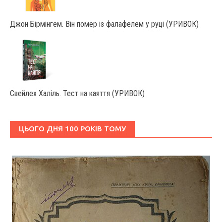
Джон Бірмінгем. Він помер із фалафелем у руці (УРИВОК)
Свейлех Халіль. Тест на каяття (УРИВОК)
ЦЬОГО ДНЯ 100 РОКІВ ТОМУ