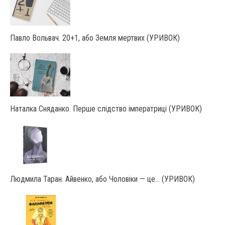
Павло Вольвач. 20+1, або Земля мертвих (УРИВОК)
Наталка Сняданко. Перше слідство імператриці (УРИВОК)
Людмила Таран. Айвенко, або Чоловіки — це… (УРИВОК)