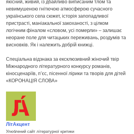
якісний, живий, із дбайливо виписаним тлом та
невимушеною гнітючою атмосферою сучасного
українського села сюжет, історія запопадливої
пристрасті, маніакальної закоханості, з цілком
логічним фіналом «словом, усі померли» – залишає
неоране поле для читацьких переживань, роздумів та
висновків. Як і належить добрій книжці.
Спеціальна відзнака за ексклюзивний жіночий твір
Міжнародного літературного конкурсу романів,
кіносценаріїв, п’єс, пісенної лірики та творів для дітей
«КОРОНАЦІЯ СЛОВА»
ЛітАкцент
Улюблений сайт літературної критики