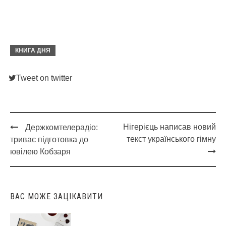
КНИГА ДНЯ
Tweet on twitter
Нігерієць написав новий
Держкомтелерадіо:
Post
текст українського гімну
триває підготовка до
navigation
ювілею Кобзаря
ВАС МОЖЕ ЗАЦІКАВИТИ