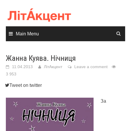
Skip
to
content
Main Menu
Жанна Куява. Нічниця
11.04.2013
ЛітАкцент
Leave a comment
3 953
Tweet on twitter
За