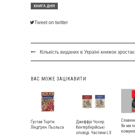
КНИГА ДНЯ
Tweet on twitter
Кількість виданих в Україні книжок зростає
Post
navigation
ВАС МОЖЕ ЗАЦІКАВИТИ
Славенк
Ґустав Торґні
Джеффрі Чосер.
Як ми 
Ліндґрен. Пьольса
Кентерберійські
комуніз
оповіді. Частини І, ІІ