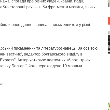
ажа, спогади про різних людей, країни, події,
ебто сторонні речі — ніби фрагменти мозаїки, з яких
ійшли оповідання, написані письменником у різні
гарський письменник та літературознавець. За освітою
рен вестник”, редактор болгарського відділу в
xpress”. Автор чотирьох поетичних збірок і трьох
ань у Болгарії, його перекладено 19 мовами.
ки