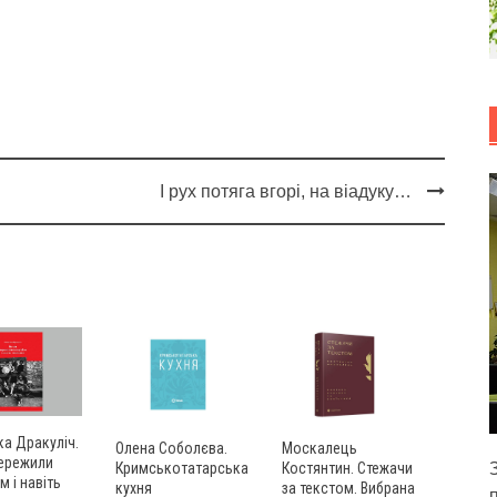
І рух потяга вгорі, на віадуку…
а Дракуліч.
Олена Соболєва.
Москалець
пережили
Кримськотатарська
Костянтин. Стежачи
м і навіть
кухня
за текстом. Вибрана