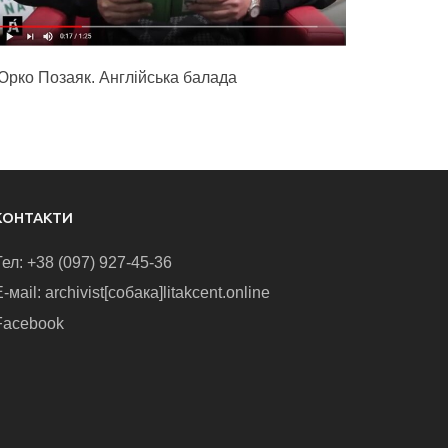
Юрко Позаяк. Англійська балада
КОНТАКТИ
Тел: +38 (097) 927-45-36
-маіl: archivist[собака]litakcent.online
Facebook