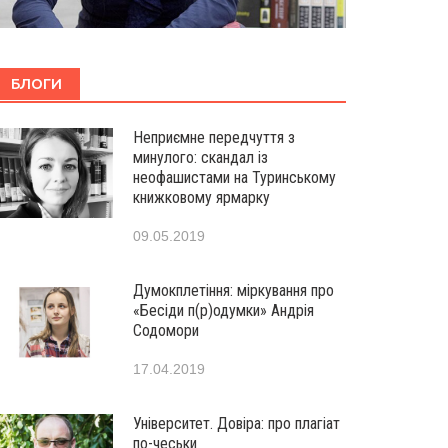
БЛОГИ
Неприємне передчуття з
минулого: скандал із
неофашистами на Туринському
книжковому ярмарку
09.05.2019
Думокплетіння: міркування про
«Бесіди п(р)одумки» Андрія
Содомори
17.04.2019
Університет. Довіра: про плагіат
по-чеськи