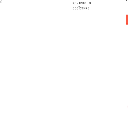
ся
критика та
есеїстика