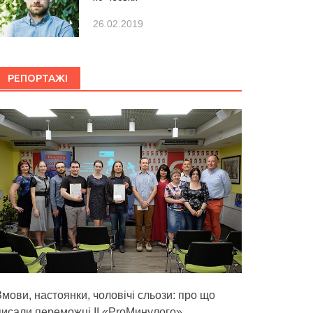
26.02.2019
РЕПОРТАЖІ
Змови, настоянки, чоловічі сльози: про що
писали переможці ІІ «ProМинулого»