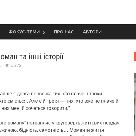
ФОКУС-ТЕМИ
ПРО НАС
АВТОРИ
ман та інші історії
t
1 272
завше є довга вервечка тих, хто плаче, і трохи
то сміється. Але є й третя — тих, хто вже не плаче й
 них мені й хочеться говорити.”
го роману” потрапляє у круговерть життєвих невдач:
ужиною, бідність, самотність… Моменти життя