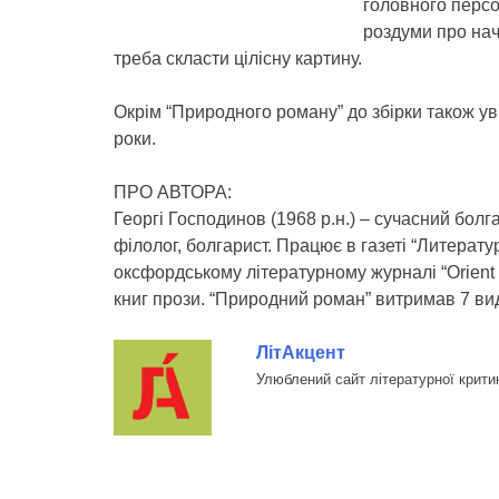
головного персон
роздуми про нач
треба скласти цілісну картину.
Окрім “Природного роману” до збірки також ув
роки.
ПРО АВТОРА:
Георгі Господинов (1968 р.н.) – сучасний бол
філолог, болгарист. Працює в газеті “Литерату
оксфордському літературному журналі “Orient E
книг прози. “Природний роман” витримав 7 вид
ЛітАкцент
Улюблений сайт літературної крити