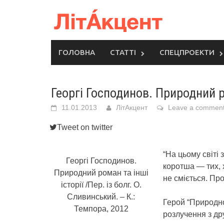
Skip
to
content
ГОЛОВНА
СТАТТІ
СПЕЦПРОЕКТИ
Георгі Господинов. Природний ро
11.01.2013
ЛітАкцент
Leave a commen
Tweet on twitter
“На цьому світі 
Георгі Господинов.
коротша — тих, х
Природний роман та інші
не сміється. Про
історії /Пер. із болг. О.
Сливинський. – К.:
Герой “Природно
Темпора, 2012
розлучення з др