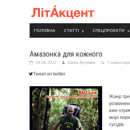
Skip
to
content
ГОЛОВНА
СТАТТІ
СПЕЦПРОЕКТИ
Амазонка для кожного
29.06.2012
Євген Булавка
7 коментарі
Tweet on twitter
Жанр трев
розвинени
вже отрим
морі порі
сусідів.