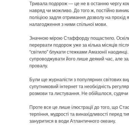
Тривала подорож — це не в останню чергу ко
навряд чи можливо. До того ж, постійно виник
поліцією задля отримання дозволу на прохід 
налагодження з ними спільної мови.
Значною мірою Стаффорду пощастило. Оскільк
перервати подорож уже за кілька місяців після 
“світило” блукати стежками Амазонії наодинці.
супроводжувати його лише деякий час, але за
провалу.
Були ще журналісти з популярних світових ви
супутниковий інтернет та необхідність регуля
розмови та листування. Не обійшлося, судячи з
Проте все це лише ілюстрації до того, що С
терпіння, мудрості та винахідливості перед ти
зануритися в води Атлантичного океану.