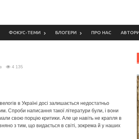
ФОКУС-ТЕМИ
БЛОГЕРИ
ПРО НАС
АВТОР
в
4 135
елогів в Україні досі залишається недостатньо
м. Спроби написання такої літератури були, і вони
али свою порцію критики. Але це навіть не крапля в
вняно з тим, що видається в світі, зокрема й у наших