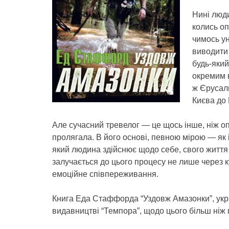
Нині люди
колись о
чимось ун
виводити 
будь-який
окремим 
ж Єрусали
Києва до
Але сучасний тревелог — це щось інше, ніж о
пролягала. В його основі, певною мірою — як і
який людина здійснює щодо себе, свого життя 
залучається до цього процесу не лише через к
емоційне співпереживання.
Книга Еда Стаффорда “Уздовж Амазонки”, укр
видавництві “Темпора”, щодо цього більш ніж 