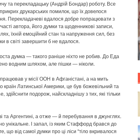
чу та перекладацьку (Андрій Бондар) роботу. Все
а прикрих друкарських помилок, що їх довелося
ення. Перекладачеві вдалося добре попрацювати з
участі автора, його думки та щоденникові записи,
лях, їхній емоційний стан та напруження сил, без
ки в світі завершити б не вдалося.
роста думка — такого раніше ніхто не робив. До Еда
ено водним шляхом, але пішки — ніколи.
працював у місії ООН в Афганістані, а на мить
о країн Латинської Америки, це був божевільний та
 здійснити подорож, найскладнішу з тих, які тільки
зі та Аргентині, а отже — й перебування в джунглях.
о унікальне. І запал, із яким Стаффорд брався до
, що від самої думки про ці ліси “тіло вкривалося