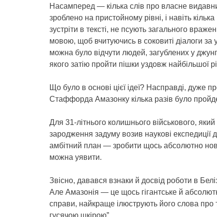
Насамперед — кілька слів про власне видавни
зроблено на пристойному рівні, і навіть кільк
зустріти в тексті, не псують загального враж
мовою, щоб вчитуючись в соковиті діалоги за 
можна було відчути людей, загублених у джунг
якого затію пройти пішки уздовж найбільшої рі
Що було в основі цієї ідеї? Насправді, дуже п
Стаффорда Амазонку кілька разів було пройд
Для 31-літнього колишнього військового, який 
зародження задуму возив наукові експедиції д
амбітний план — зробити щось абсолютно нове,
можна уявити.
Звісно, давався взнаки й досвід роботи в Белі
Але Амазонія — це щось гігантське й абсолютн
справи, найкраще ілюструють його слова про те
гусячою шкірою”.