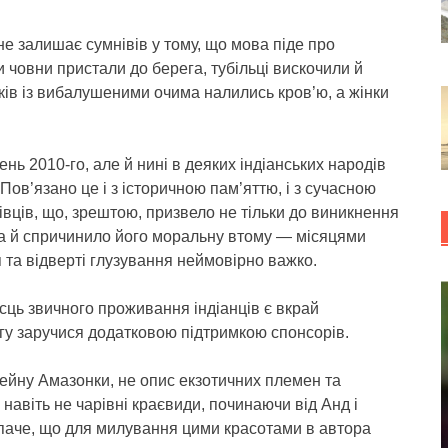
 не залишає сумнівів у тому, що мова піде про
 човни пристали до берега, тубільці вискочили й
ків із вибалушеними очима налились кров’ю, а жінки
нь 2010-го, але й нині в деяких індіанських народів
Пов’язано це і з історичною пам’яттю, і з сучасною
івців, що, зрештою, призвело не тільки до виникнення
 а й спричинило його моральну втому — місяцями
я та відверті глузування неймовірно важко.
сць звичного проживання індіанців є вкрай
гу заручися додатковою підтримкою спонсорів.
сейну Амазонки, не опис екзотичних племен та
 навіть не чарівні краєвиди, починаючи від Анд і
 паче, що для милування цими красотами в автора