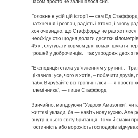
часом просто не залишалося сил.
Головне в усій цій історії — сам Ед Стаффорд
натхнення і розпач, радість і втома, і знову ра
хоч очевидно, що Стаффорду не раз хотілося 
необхідністю щодня долати десятки кілометрів,
45 кг, слугувати кормом для комах, шукати пер
грошей у доброчинців. І так упродовж двох з 
“Експедиція стала ув’язненням у рутині… Тр
цікавила: усе, чого я хотів, – побачити друзів
пабу. Вирубайте всі тропічні ліси — я просто 
племінника”, — пише Стаффорд.
Звичайно, мандруючи “Уздовж Амазонки”, читач 
життєві уклади, ба — навіть нову кухню. Але 
внутрішнього світу британця. Тому й смаки про
гостинність або ворожість господарів відчува