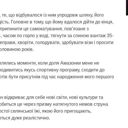
, те, що відбувалося із ним упродовж шляху, його
дість. Головне в тому, що йому вдалося дійти до кінця,
припинити це самокатування, пов’язане з
 часом по горло у воді, тягнути за спиною вантаж 35-
еправи, хворіти, голодувати, здобувати візи і просити
половиною років.
аплялись моменти, коли доля Амазонки мене не
, подивитись якусь спортивну програму, сходити до
хотів бути присутнім під час народження мого першого
відкриває для себе нові світи, нові культури та
робиться це через призму натягнутого немов струна
стої селянської їжі, якою його пригощають,
ються дуже реалістично.