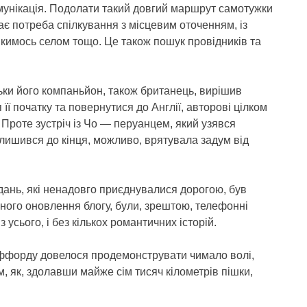
мунікація. Подолати такий довгий маршрут самотужки
ає потреба спілкування з місцевим оточенням, із
якимось селом тощо. Це також пошук провідників та
и його компаньйон, також британець, вирішив
її початку та повернутися до Англії, авторові цілком
 Проте зустріч із Чо — перуанцем, який узявся
лишився до кінця, можливо, врятувала задум від
дань, які ненадовго приєднувалися дорогою, був
рного оновлення блогу, були, зрештою, телефонні
 усього, і без кількох романтичних історій.
таффорду довелося продемонструвати чимало волі,
м, як, здолавши майже сім тисяч кілометрів пішки,