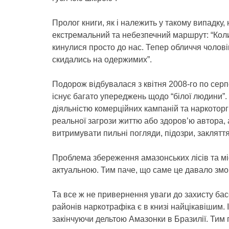
Пролог книги, як і належить у такому випадку,
екстремальний та небезпечний маршрут: “Коли
кинулися просто до нас. Тепер обличчя чолові
скидались на одержимих”.
Подорож відбувалася з квітня 2008-го по серпе
існує багато упереджень щодо “білої людини”. 
діяльністю комерційних кампаній та наркоторг
реальної загрози життю або здоров’ю автора,
витримувати пильні погляди, підозри, заклятт
Проблема збереження амазонських лісів та мі
актуальною. Тим паче, що саме це давало змо
Та все ж не привернення уваги до захисту ба
районів наркотрафіка є в книзі найцікавішим. І
закінчуючи дельтою Амазонки в Бразилії. Тим