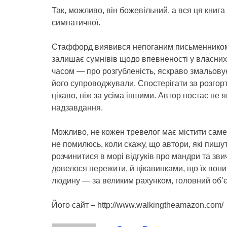
Так, можливо, він божевільний, а вся ця книг
симпатичної.
Стаффорд виявився непоганим письменником, 
залишає сумнівів щодо впевненості у власних 
часом — про розгубленість, яскраво змальовує
його супроводжували. Спостерігати за розгор
цікаво, ніж за усіма іншими. Автор постає не я
надзавдання.
Можливо, не кожен тревелог має містити саме
не помилюсь, коли скажу, що автори, які пишут
розчинитися в морі відгуків про мандри та зви
довелося пережити, й цікавинками, що їх вони
людину — за великим рахунком, головний об’єк
Його сайт – http://www.walkingtheamazon.com/