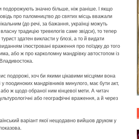
 подорожують значно більше, ніж раніше. І якщо
повідь про паломництво до святих місць вважали
ікальним (до речі, за бажання, українці можуть
власну традицію тревелогів саме звідси), то тепер
 турист здатен викласти у блозі, а то й видати
виданням ілюстровані враження про поїздку до того
ма, або ж про карколомну мандрівку автостопом із
 Владивостока.
пис подорожі, хоч би якими цікавими місцями вона
 у поодиноких мандрівників минулого, має бути акт,
або ж щодо обраної ним кінцевої мети. А читач
ультурологічні або географічні враження, а й через
аїнський варіант якої нещодавно вийшов друком у
показова.