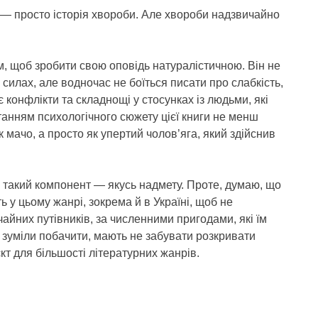
а — просто історія хвороби. Але хвороби надзвичайно
щоб зробити свою оповідь натуралістичною. Він не
силах, але водночас не боїться писати про слабкість,
 конфлікти та складнощі у стосунках із людьми, які
танням психологічного сюжету цієї книги не менш
к мачо, а просто як упертий чолов’яга, який здійснив
 такий компонент — якусь надмету. Проте, думаю, що
ь у цьому жанрі, зокрема й в Україні, щоб не
чайних путівників, за численними пригодами, які їм
 зуміли побачити, мають не забувати розкривати
т для більшості літературних жанрів.