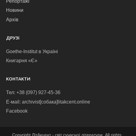
Репортажі
Новини
Архів
ДРУЗІ
Goethe-Institut в Україні
Книгарня «Є»
КОНТАКТИ
Тел: +38 (097) 927-45-36
E-маіl: archivist[собака]litakcent.online
Facebook
Copyright ЛітАкцент - світ сучасної літератури. All rights