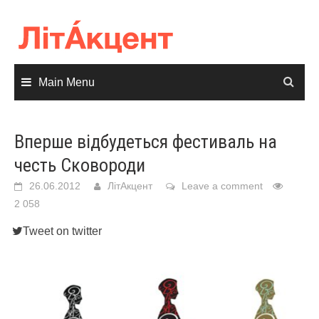
Skip
to
content
Main Menu
Вперше відбудеться фестиваль на
честь Сковороди
26.06.2012
ЛітАкцент
Leave a comment
2 058
Tweet on twitter