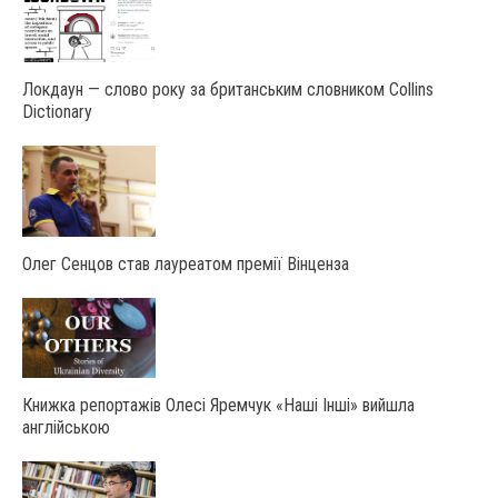
Локдаун — слово року за британським словником Collins
Dictionary
Олег Сенцов став лауреатом премії Вінценза
Книжка репортажів Олесі Яремчук «Наші Інші» вийшла
англійською