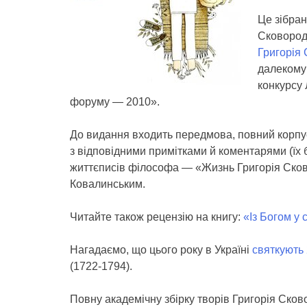
Це зібра
Сковороди
Григорія
далекому
конкурсу
форуму — 2010».
До видання входить передмова, повний корпус
з відповідними примітками й коментарями (їх 
життєписів філософа — «Жизнь Григорія Ско
Ковалинським.
Читайте також рецензію на книгу:
«Із Богом у 
Нагадаємо, що цього року в Україні
святкують
(1722-1794).
Повну академічну збірку творів Григорія Ско