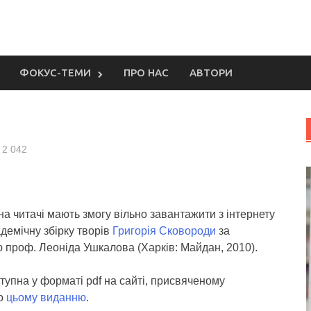
ФОКУС-ТЕМИ
ПРО НАС
АВТОРИ
2 042
а читачі мають змогу вільно завантажити з інтернету
демічну збірку творів
Григорія Сковороди
за
 проф. Леоніда Ушкалова (Харків: Майдан, 2010).
тупна у форматі pdf на сайті, присвяченому
о
цьому виданню
.