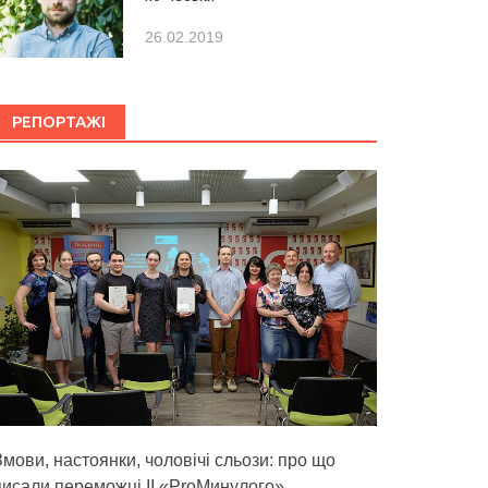
26.02.2019
РЕПОРТАЖІ
Змови, настоянки, чоловічі сльози: про що
писали переможці ІІ «ProМинулого»