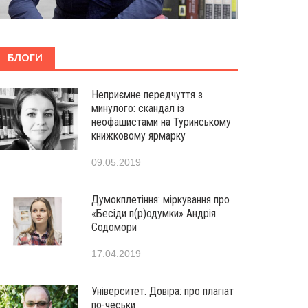
БЛОГИ
Неприємне передчуття з
минулого: скандал із
неофашистами на Туринському
книжковому ярмарку
09.05.2019
Думокплетіння: міркування про
«Бесіди п(р)одумки» Андрія
Содомори
17.04.2019
Університет. Довіра: про плагіат
по-чеськи