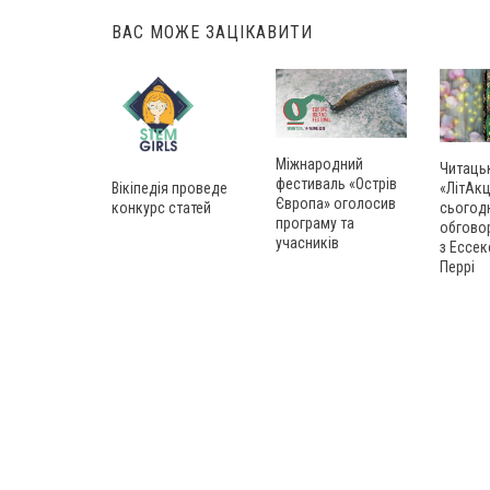
ВАС МОЖЕ ЗАЦІКАВИТИ
Міжнародний
Читаць
фестиваль «Острів
Вікіпедія проведе
«ЛітАкц
Європа» оголосив
конкурс статей
сьогод
програму та
обгово
учасників
з Ессек
Перрі