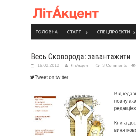
Skip
to
content
ГОЛОВНА
СТАТТІ
СПЕЦПРОЕКТИ
Весь Сковорода: завантажити
16.02.2012
ЛітАкцент
3 Comments
Tweet on twitter
Віднедавн
повну ака
редакцією
Книга дос
винятков