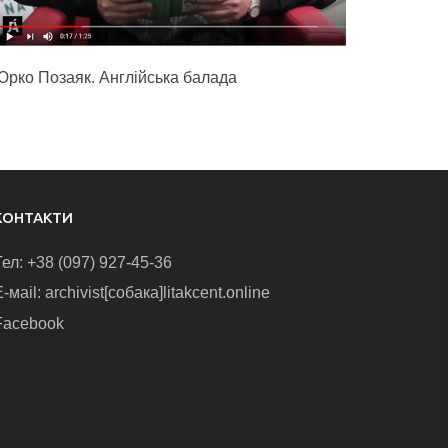
Юрко Позаяк. Англійська балада
КОНТАКТИ
Тел: +38 (097) 927-45-36
-маіl: archivist[собака]litakcent.online
Facebook