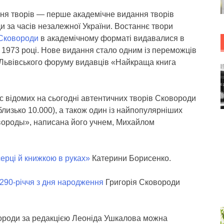
ння творів — перше академічне видання творів
 за часів незалежної України. Востаннє твори
 Сковороди
в академічному форматі видавалися в
 1973 році. Нове видання стало одним із переможців
 Львівського форуму видавців «Найкраща книга
 відомих на сьогодні автентичних творів Сковороди
близько 10.000), а також один із найпопулярніших
вороды», написана його учнем, Михайлом
серці й книжкою в руках»
Катерини Борисенко.
290-річчя з дня народження
Григорія Сковороди
вороди за редакцією Леоніда Ушкалова можна