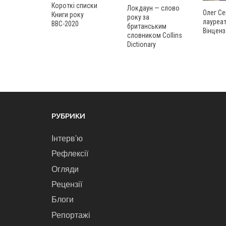
Короткі списки
Локдаун — слово
Олег Се
Книги року
року за
лауреат
ВВС-2020
британським
Вінценз
словником Collins
Dictionary
РУБРИКИ
Інтерв'ю
Рефлексії
Огляди
Рецензії
Блоги
Репортажі