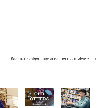
і
Десять найвідоміших «письменників місця»