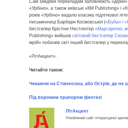
Сам завдяки перекладам заповнюють «дірки» в
«Урбіно», а також київські «КМ Publishing» і «
років «Урбіно» видало класику підліткової лі
письменниці Барбари Космовської (
«Буба» і 
бестселер Крістіне Нестлінґер
«Маргаритко, м
Publishing» вийшов
світовий бестселер Сюзан
мрій» побачив світ інший бестселер у перекла
«ЛітАкцент».
Читайте також:
Чекаючи на Стівенсона, або Острів, де не
Під ворожим прапором фентезі
ЛітАкцент
Улюблений сайт літературної крити