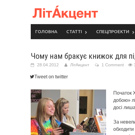
Skip
to
content
ГОЛОВНА
СТАТТІ
СПЕЦПРОЕКТИ
Чому нам бракує книжок для пі
28.04.2012
ЛітАкцент
1 Comment
Tweet on twitter
Початок Х
добою» лі
досі лиш
За невел
обходити 