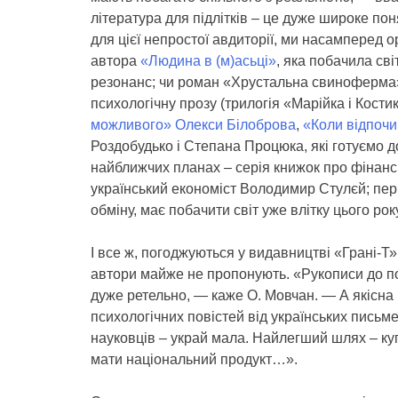
література для підлітків – це дуже широке п
для цієї непростої авдиторії, ми насамперед 
автора
«Людина в (м)асьці»
, яка побачила св
резонанс; чи роман «Хрустальна свиноферма» 
психологічну прозу (трилогія «Марійка і Кост
можливого» Олекси Білоброва
,
«Коли відпоч
Роздобудько і Степана Процюка, які готуємо д
найближчих планах – серія книжок про фінанси 
український економіст Володимир Стулєй; пер
обміну, має побачити світ уже влітку цього рок
І все ж, погоджуються у видавництві «Грані-Т»,
автори майже не пропонують. «Рукописи до по
дуже ретельно, — каже О. Мовчан. — А якісна 
психологічних повістей від українських письме
науковців – украй мала. Найлегший шлях – ку
мати національний продукт…».