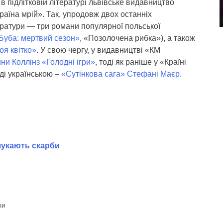
 підлітковій літературі львівське видавництво
Країна мрій». Так, упродовж двох останніх
тератури — три романи популярної польської
«Буба: мертвий сезон»
, «Позолочена рибка»), а також
оя квітко»
. У свою чергу, у видавництві «КМ
ни Коллінз «Голодні ігри»
, тоді як раніше у «Країні
ді українською –
«Сутінкова сага» Стефані Маєр
.
 шукають скарби
ки