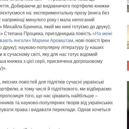
оняття. Добираючи до видавничого портфелю книжки
орієнтуємося на: експериментальну прозу (книга без
іт наприкінці минулого року і мала непоганий
Михайла Бриниха, який ми нині готуємо до друку);
ик» Степана Процюка, пригодницька повість
«На межі
ивають янголи» Марини Аромштам
, нові повісті Ірен
о друку); науково-популярну літературу (у наших
в сучасному світі, яку для нас готує відомий
ша книжка з цієї серії, присвячена догрошовому
у)».
 якісних повістей для підлітків сучасні українські
ртфелю, в тому числі й підліткового, ми відбираємо
пропозиція того, що нас цікавить найбільше –
нників та науково-популярних творів від українських
пувати права і видавати переклади. Однак хочеться