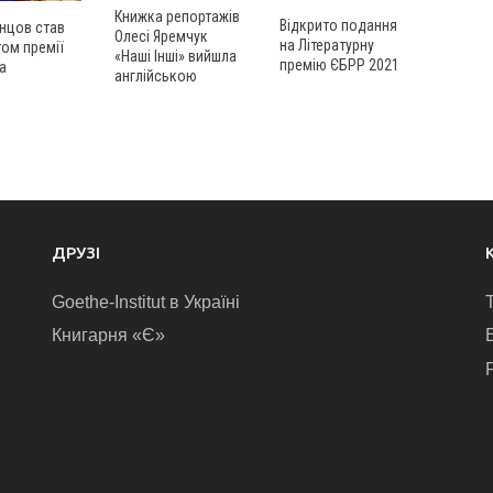
Книжка репортажів
Відкрито подання
нцов став
Олесі Яремчук
на Літературну
ом премії
«Наші Інші» вийшла
премію ЄБРР 2021
а
англійською
ДРУЗІ
Goethe-Institut в Україні
Книгарня «Є»
E