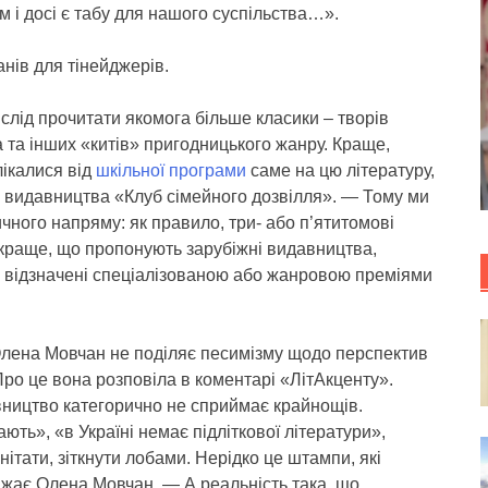
 і досі є табу для нашого суспільства…».
нів для тінейджерів.
 слід прочитати якомога більше класики – творів
 та інших «китів» пригодницького жанру. Краще,
лікалися від
шкільної програми
саме на цю літературу,
 видавництва «Клуб сімейного дозвілля». — Тому ми
чного напряму: як правило, три- або п’ятитомові
краще, що пропонують зарубіжні видавництва,
, відзначені спеціалізованою або жанровою преміями
Олена Мовчан не поділяє песимізму щодо перспектив
 Про це вона розповіла в коментарі «ЛітАкценту».
ництво категорично не сприймає крайнощів.
ють», «в Україні немає підліткової літератури»,
ітати, зіткнути лобами. Нерідко це штампи, які
ажає Олена Мовчан. — А реальність така, що