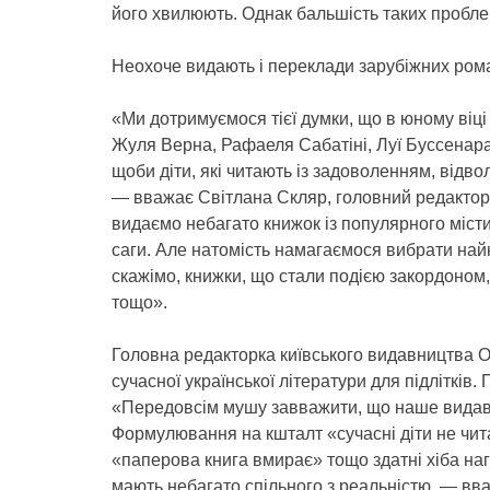
його хвилюють. Однак бальшість таких проблем
Неохоче видають і переклади зарубіжних рома
«Ми дотримуємося тієї думки, що в юному віці
Жуля Верна, Рафаеля Сабатіні, Луї Буссенара
щоби діти, які читають із задоволенням, відво
— вважає Світлана Скляр, головний редактор
видаємо небагато книжок із популярного місти
саги. Але натомість намагаємося вибрати най
скажімо, книжки, що стали подією закордоном
тощо».
Головна редакторка київського видавництва 
сучасної української літератури для підлітків.
«Передовсім мушу завважити, що наше видав
Формулювання на кшталт «сучасні діти не чита
«паперова книга вмирає» тощо здатні хіба нагн
мають небагато спільного з реальністю, — вв