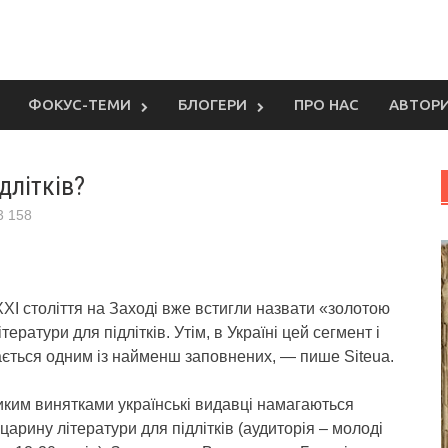
ФОКУС-ТЕМИ
БЛОГЕРИ
ПРО НАС
АВТОР
длітків?
3 158
ХІ століття на Заході вже встигли назвати «золотою
тератури для підлітків. Утім, в Україні цей сегмент і
ається одним із найменш заповнених
, — пише Siteua.
иким винятками українські видавці намагаються
царину літератури для підлітків (аудиторія – молоді