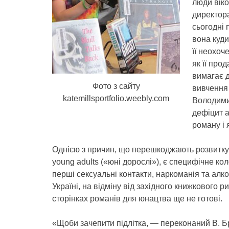
люди віко
директор
сьогодні 
вона куди
її неохоч
як її про
вимагає д
Фото з сайту
вивчення 
katemillsportfolio.weebly.com
Володимир
дефіцит а
роману і 
Однією з причин, що перешкоджають розвитку та
young adults («юні дорослі»), є специфічне кол
перші сексуальні контакти, наркоманія та алкого
Україні, на відміну від західного книжкового р
сторінках романів для юнацтва ще не готові.
«Щоби зачепити підлітка, — переконаний В. Бр