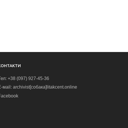
КОНТАКТИ
Тел: +38 (097) 927-45-36
-маіl: archivist[собака]litakcent.online
Facebook