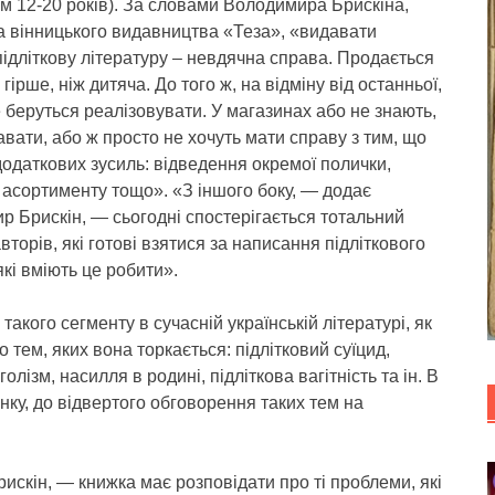
м 12-20 років). За словами Володимира Брискіна,
а вінницького видавництва «Теза», «видавати
підліткову літературу – невдячна справа. Продається
 гірше, ніж дитяча. До того ж, на відміну від останньої,
е беруться реалізовувати. У магазинах або не знають,
давати, або ж просто не хочуть мати справу з тим, що
одаткових зусиль: відведення окремої полички,
асортименту тощо». «З іншого боку, — додає
 Брискін, — сьогодні спостерігається тотальний
вторів, які готові взятися за написання підліткового
які вміють це робити».
кого сегменту в сучасній українській літературі, як
о тем, яких вона торкається: підлітковий суїцид,
лізм, насилля в родині, підліткова вагітність та ін. В
инку, до відвертого обговорення таких тем на
искін, — книжка має розповідати про ті проблеми, які