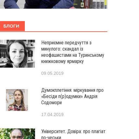
БЛОГИ
Неприємне передчуття з
минулого: скандал із
неофашистами на Туринському
книжковому ярмарку
09.05.2019
Думокплетіння: міркування про
«Бесіди п(р)одумки» Андрія
Содомори
17.04.2019
Університет. Довіра: про плагіат
по-чеськи