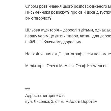
Спробі розвінчання цього розповсюдженого 
Письменники розкажуть про свій досвід зустрі
їхню творчість.
Цільова аудиторія – дорослі з дітьми, однак ак
першу чергу, це дитячі твори, читані для доросл
найбільш близькому дорослим.
На закінчення акції – автограф-сесія на пампе
Медіатори: Олеся Мамчич, Олаф Клеменсен.
***
Адреса книгарні «Є»:
вул. Лисенка, 3, ст. м. «Золоті Ворота»