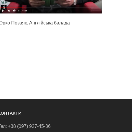
Юрко Позаяк. Англійська балада
КОНТАКТИ
Тел: +38 (097) 927-45-36