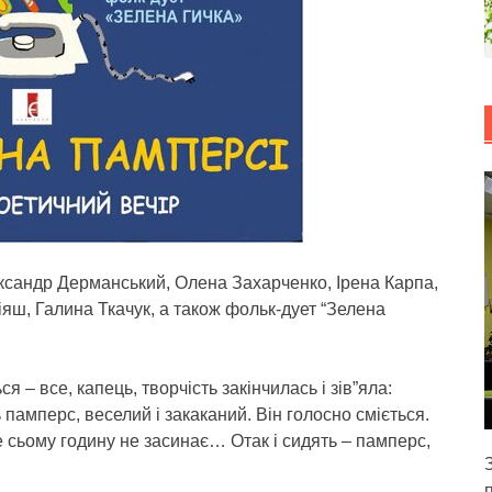
ксандр Дерманський, Олена Захарченко, Ірена Карпа,
ш, Галина Ткачук, а також фольк-дует “Зелена
я – все, капець, творчість закінчилась і зів”яла:
памперс, веселий і закаканий. Він голосно сміється.
 сьому годину не засинає… Отак і сидять – памперс,