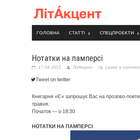
Skip
to
content
ГОЛОВНА
СТАТТІ
СПЕЦПРОЕКТИ
Нотатки на памперсі
17.04.2012
ЛітАкцент
Leave a commen
Tweet on twitter
Книгарня «Є» запрошує Вас на прозово-поетич
травня.
Початок — о 18:30
НОТАТКИ НА ПАМПЕРСІ