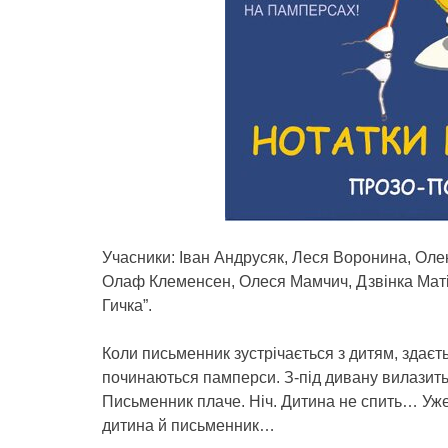
Учасники: Іван Андрусяк, Леся Воронина, Оле
Олаф Клеменсен, Олеся Мамчич, Дзвінка Матія
Гичка”.
Коли письменник зустрічається з дитям, здаєтьс
починаються памперси. З-під дивану вилазить 
Письменник плаче. Ніч. Дитина не спить… Уже
дитина й письменник…