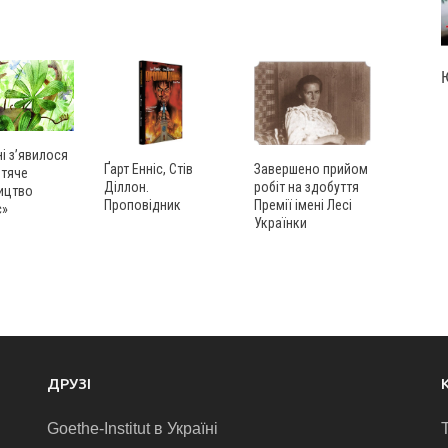
ні з’явилося
Ґарт Енніс, Стів
Завершено прийом
итяче
Діллон.
робіт на здобуття
ицтво
Проповідник
Премії імені Лесі
с»
Українки
ДРУЗІ
Goethe-Institut в Україні