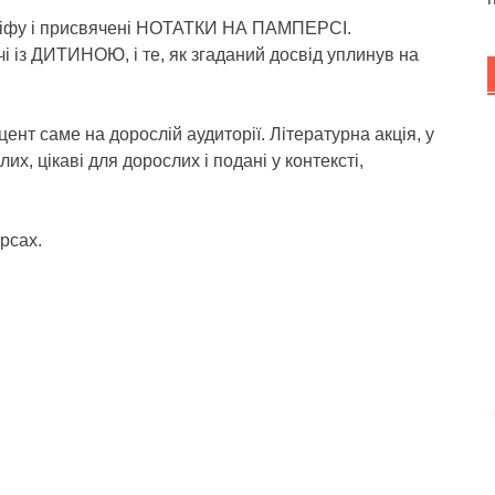
міфу і присвячені НОТАТКИ НА ПАМПЕРСІ.
чі із ДИТИНОЮ, і те, як згаданий досвід уплинув на
цент саме на дорослій аудиторії. Літературна акція, у
их, цікаві для дорослих і подані у контексті,
рсах.