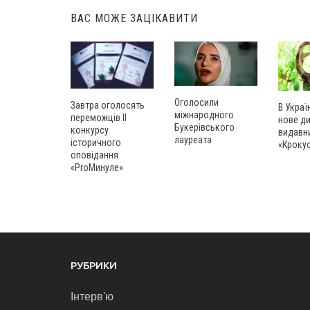
ВАС МОЖЕ ЗАЦІКАВИТИ
Оголосили
Завтра оголосять
В Украї
міжнародного
переможців ІІ
нове д
Букерівського
конкурсу
видавн
лауреата
історичного
«Кроку
оповідання
«ProМинуле»
РУБРИКИ
Інтерв'ю