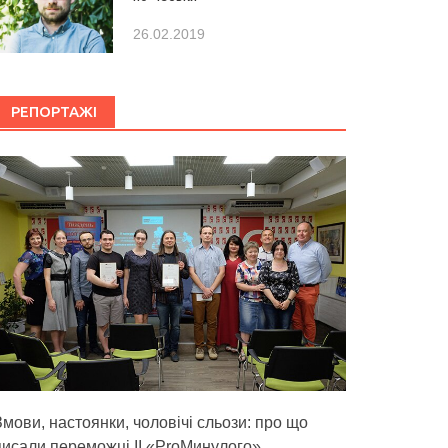
26.02.2019
РЕПОРТАЖІ
Змови, настоянки, чоловічі сльози: про що
писали переможці ІІ «ProМинулого»