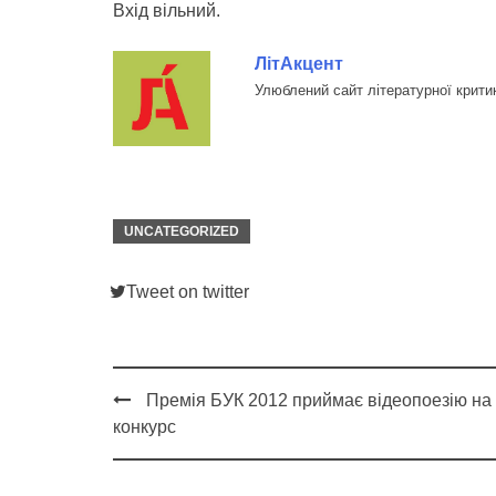
Вхід вільний.
ЛітАкцент
Улюблений сайт літературної крити
UNCATEGORIZED
Tweet on twitter
Премія БУК 2012 приймає відеопоезію на
Post
конкурс
navigation