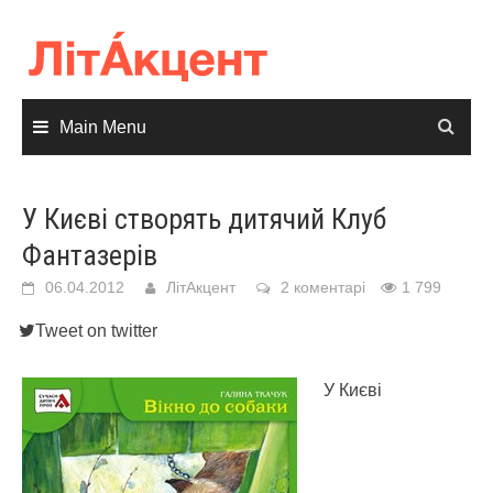
Skip
to
content
Main Menu
У Києві створять дитячий Клуб
Фантазерів
06.04.2012
ЛітАкцент
2 коментарі
1 799
Tweet on twitter
У Києві