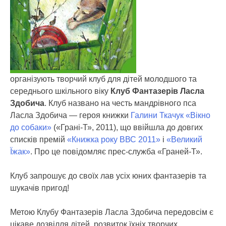
організують творчий клуб для дітей молодшого та
середнього шкільного віку
Клуб Фантазерів Ласла
Здобича
.
Клуб названо на честь мандрівного пса
Ласла Здобича — героя книжки
Галини Ткачук «Вікно
до собаки»
(«Грані-Т», 2011), що ввійшла до довгих
списків премій
«Книжка року ВВС 2011»
і
«Великий
Їжак»
. Про це повідомляє прес-служба «Граней-Т».
Клуб запрошує до своїх лав усіх юних фантазерів та
шукачів пригод!
Метою Клубу Фантазерів Ласла Здобича передовсім є
цікаве дозвілля дітей, розвиток їхніх творчих