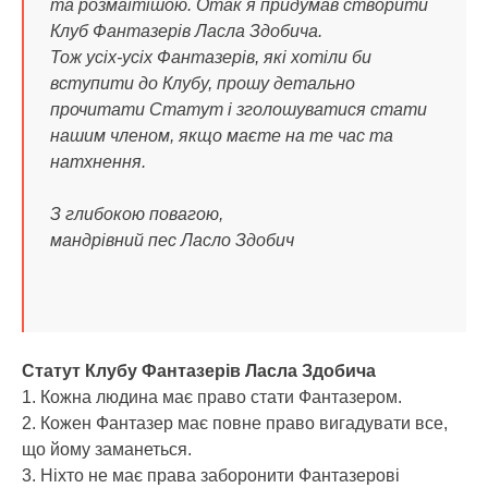
та розмаїтішою. Отак я придумав створити
Клуб Фантазерів Ласла Здобича.
Тож усіх-усіх Фантазерів, які хотіли би
вступити до Клубу, прошу детально
прочитати Статут і зголошуватися стати
нашим членом, якщо маєте на те час та
натхнення.
З глибокою повагою,
мандрівний пес Ласло Здобич
Статут Клубу Фантазерів Ласла Здобича
1. Кожна людина має право стати Фантазером.
2. Кожен Фантазер має повне право вигадувати все,
що йому заманеться.
3. Ніхто не має права заборонити Фантазерові