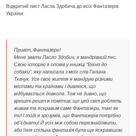
Відкритий лист Ласла Здобича до всіх Фантазерів
України:
Привіт, Фантазере!
Мене звати Ласло Здобич, я мандрівний пес.
Свою історію я оповів у книжці “Вікно до
собаки”, яку написала з моїх слів Галина
Ткачук. Усе своє життя я мандрую різними
містами та країнами і дивлюся, що
відбувається довкола. Тож не дивно, що
врешті-решт я помітив, що цей світ роблять
живим та яскравим саме Фантазери, такі як
ти! І тоді я зрозумів, що Фантазерів потрібно
об’єднати! Й усіх між собою перезнайомити,
аби їхня спільна фантазія була ще яскравішою