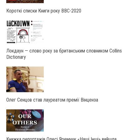
Короткі списки Книги року ВВС-2020
Локдаун — слово року за британським словником Collins
Dictionary
Олег Сенцов став лауреатом премії Вінценза
Книжка репортажів Олесі Яремчук «Наші Інші» вийшла