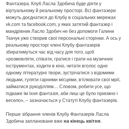
Фантазера. Клуб Ласла Здобича буде діяти у
віртуальному й реальному просторі. Всі фантазери
можуть доєднатися до Клубу в соціальних мережах
vk.com та facebook.com, у яких затятий фантазер і
мандрівник Ласло Здобич не без допомоги Галини
Ткачук уже створив свої персональні сторінки. А ось у
реальному просторі члені Клубу фантазерів
збиратимуться час від часу для того, щоб
«розмовляти, співати, гратися і грати на музичних
інструментах, ходити в кіно, читати вголос одне
одному літературні твори, зустрічатися з відомими
людьми, гуляти гарними місцями, втілювати свої мрії,
займатися рукоділлям… Словом, робити усе, що
підкаже їм їхня фантазія, аби лиш це було приємно і
весело», – зазначається у Статуті Клубу фантазерів.
Перше зібрання членів Клубу Фантазерів Ласла
Здобича заплановане вже
на кінець квітня
.