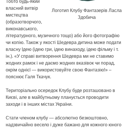
Тобто будь-який
власний витвір
Логотип Клубу Фантазерів Ласла
мистецтва
Здобича
(образотворчого,
виконавського,
літературного, музичного тощо) або його фотографію
чи копію. Також у якості Шедевра дитина може подати
власну Ідею (ідею гри, ідею винаходу, ідею фільму і т.
ін.). «У справі витворення Шедевра ми не ставимо
жодних рамок і не даємо жодних вказівок чи порад,
окрім однієї — використовуйте свою Фантазію!» –
пояснює Галя Ткачук.
Територіально осередок Клубу буде розташовано в
Києві, але в майбутньому планується проводити
заходи і в інших містах України.
Стати членом клубу — абсолютно безкоштовно,
надзвичайно весело і дуже бажано для кожного юного