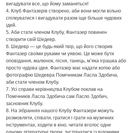
вигадувати все, що йому заманеться!
4. Клуб Фантазерів створено, аби вони могли вільно
спілкуватися і вигадувати разом іще більше чудових
ідей.
5. Аби стати членом Клубу, Фантазер повинен
створити свій Шедевр.
6. Шедевр — це будь-який твір, що його створив
Фантазер своїми руками чи уявою. Це може бути
оповідання, малюнок, пісня, танець, м’яка іграшка або
просто чудова ідея. Фантазер має надати копію або
фотографію Шедевра Помічникам Ласла Здобича,
аби стати членом Клубу.
7. Усі справи керівництва Клубом поклав на
Помічників Ласла Здобича сам Ласло Здобич,
засновник Клубу.
8. На зібраннях нашого Клубу Фантазери можуть
розмовляти, співати, гратися і грати на музичних
інструментах, ходити в кіно, читати вголос одне
одному літературні твори, зустрічатися із відомими