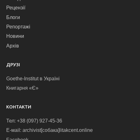
Рецензії
Блоги
Репортажі
Новини
Архів
ДРУЗІ
Goethe-Institut в Україні
Книгарня «Є»
КОНТАКТИ
Тел: +38 (097) 927-45-36
E-маіl: archivist[собака]litakcent.online
Facebook