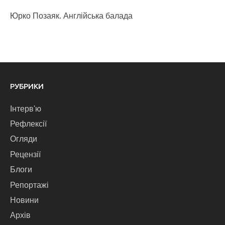
Юрко Позаяк. Англійська балада
РУБРИКИ
Інтерв'ю
Рефлексії
Огляди
Рецензії
Блоги
Репортажі
Новини
Архів