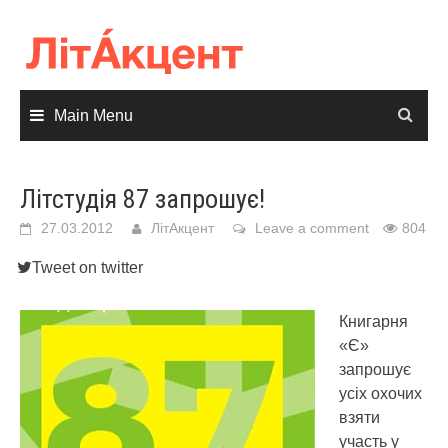
Skip
to
content
Main Menu
Літстудія 87 запрошує!
27.03.2012
ЛітАкцент
Leave a comment
804
Tweet on twitter
Книгарня
«Є»
запрошує
усіх охочих
взяти
участь у