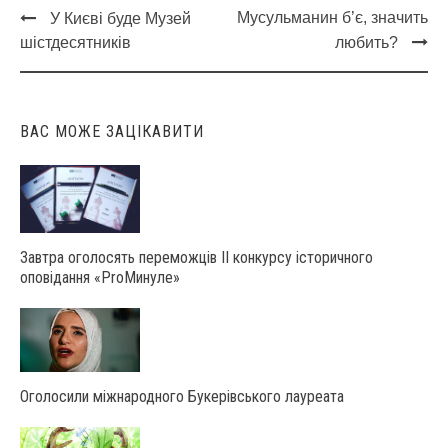
Мусульманин б’є, значить
У Києві буде Музей
Post
шістдесятників
любить?
navigation
ВАС МОЖЕ ЗАЦІКАВИТИ
Завтра оголосять переможців ІІ конкурсу історичного
оповідання «ProМинуле»
Оголосили міжнародного Букерівського лауреата