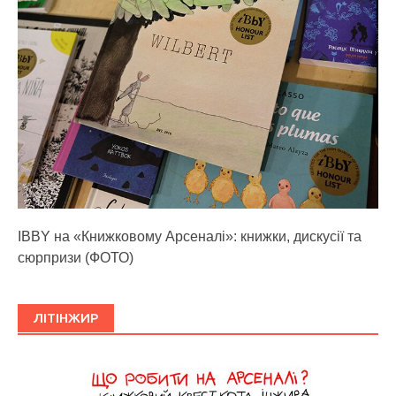
IBBY на «Книжковому Арсеналі»: книжки, дискусії та
сюрпризи (ФОТО)
ЛІТІНЖИР