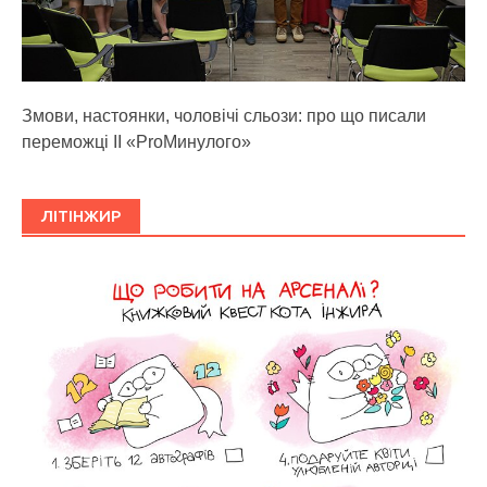
Змови, настоянки, чоловічі сльози: про що писали
переможці ІІ «ProМинулого»
ЛІТІНЖИР