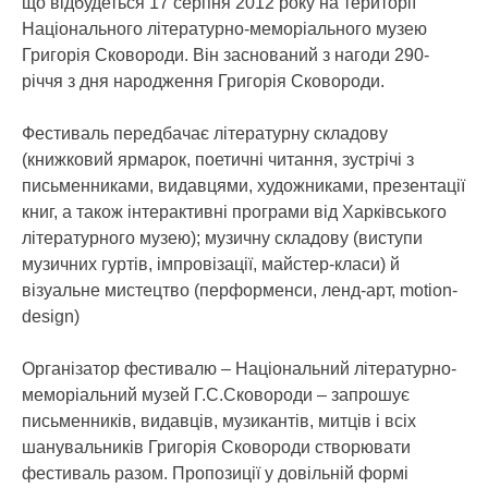
що відбудеться 17 серпня 2012 року на території
Національного літературно-меморіального музею
Григорія Сковороди. Він заснований з нагоди 290-
річчя з дня народження Григорія Сковороди.
Фестиваль передбачає літературну складову
(книжковий ярмарок, поетичні читання, зустрічі з
письменниками, видавцями, художниками, презентації
книг, а також інтерактивні програми від Харківського
літературного музею); музичну складову (виступи
музичних гуртів, імпровізації, майстер-класи) й
візуальне мистецтво (перформенси, ленд-арт, motion-
design)
Організатор фестивалю – Національний літературно-
меморіальний музей Г.С.Сковороди – запрошує
письменників, видавців, музикантів, митців і всіх
шанувальників Григорія Сковороди створювати
фестиваль разом. Пропозиції у довільній формі