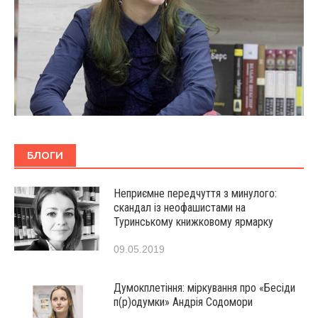
БЛОГИ
Неприємне передчуття з минулого:
скандал із неофашистами на
Туринському книжковому ярмарку
09.05.2019
Думокплетіння: міркування про «Бесіди
п(р)одумки» Андрія Содомори