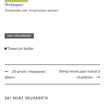
ЛітАкцент
Улюблений сайт літературної критики
UNCATEGORIZED
Tweet on twitter
Вечір японської поезії в
20-річчя «Червоної
Post
фіри»
«Бабуїні»
navigation
ВАС МОЖЕ ЗАЦІКАВИТИ