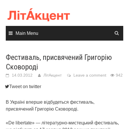
Skip
to
content
Main Menu
Фестиваль, присвячений Григорію
Сковороді
14.03.2012
ЛітАкцент
Leave a comment
942
Tweet on twitter
В Україні вперше відбудеться фестиваль,
присвячений Григорію Сковороді.
«De libertate» — літературно-мистецький фестиваль,