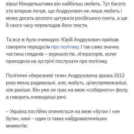
вірші Мандельштама він найбільш любить. Тут багато
хто вперше почув, що Андрухович не лише любить і
може досить розлого цитувати російського поета, а ще
й свого часу перекладав його тексти.
Та все ж було очевидно: Юрій Андрухович приїхав
говорити передусім
про політику
. І так само значна
частина глядачів – журналістів, літераторів, колег
приходила на зустрічі послухати про політику.
Політичні «березневі тези» Андруховича зразка 2012
року менш радикальні, але, мабуть, цілеспрямованіші,
ніж раніше. Він уже не грає на межі «соборного» фолу,
а говорить очевидніші речі:
– Україна постійно опиняється на межі «бути» і «не
бути», нині – один із таких найдраматичніших
моментів;