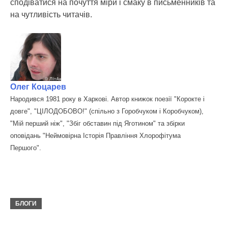
сподіватися на почуття міри і смаку в письменників та
на чутливість читачів.
Олег Коцарев
Народився 1981 року в Харкові. Автор книжок поезії "Корокте і
довге", "ЦІЛОДОБОВО!" (спільно з Горобчуком і Коробчуком),
"Мій перший ніж", "Збіг обставин під Яготином" та збірки
оповідань "Неймовірна Історія Правління Хлорофітума
Першого".
БЛОГИ