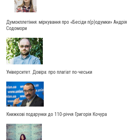
Думокплетіння: міркування про «Бесіди п(р)одумки» Андрія
Содомори
Університет. Довіра: про плагіат по-чеськи
Книжкові подарунки до 110-річчя Григорія Кочура