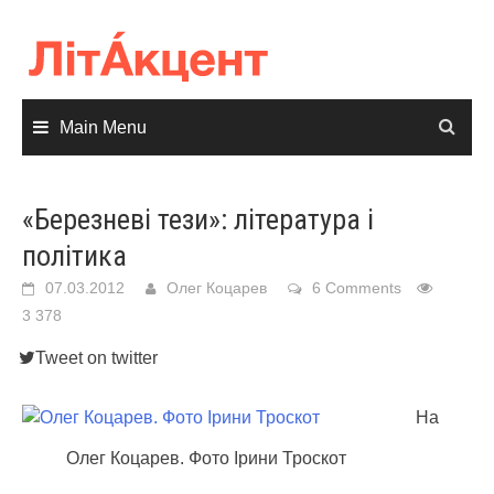
Skip
to
content
Main Menu
«Березневі тези»: література і
політика
07.03.2012
Олег Коцарев
6 Comments
3 378
Tweet on twitter
На
Олег Коцарев. Фото Ірини Троскот