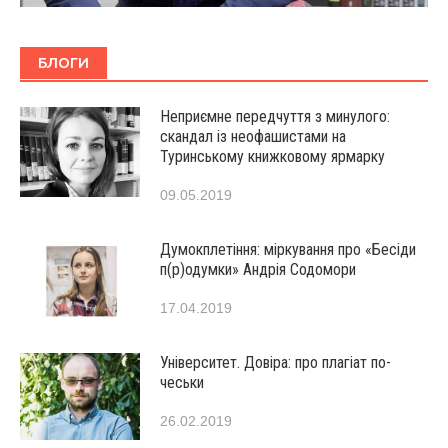
БЛОГИ
Неприємне передчуття з минулого:
скандал із неофашистами на
Туринському книжковому ярмарку
09.05.2019
Думокплетіння: міркування про «Бесіди
п(р)одумки» Андрія Содомори
17.04.2019
Університет. Довіра: про плагіат по-
чеськи
26.02.2019