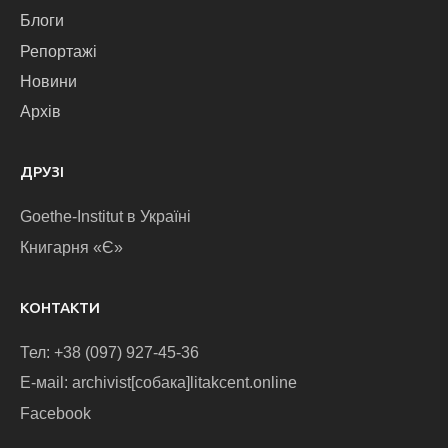
Блоги
Репортажі
Новини
Архів
ДРУЗІ
Goethe-Institut в Україні
Книгарня «Є»
КОНТАКТИ
Тел: +38 (097) 927-45-36
E-маіl: archivist[собака]litakcent.online
Facebook