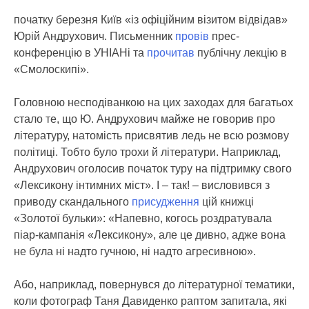
початку березня Київ «із офіційним візитом відвідав»
Юрій Андрухович. Письменник
провів
прес-
конференцію в УНІАНі та
прочитав
публічну лекцію в
«Смолоскипі».
Головною несподіванкою на цих заходах для багатьох
стало те, що Ю. Андрухович майже не говорив про
літературу, натомість присвятив ледь не всю розмову
політиці. Тобто було трохи й літератури. Наприклад,
Андрухович оголосив початок туру на підтримку свого
«Лексикону інтимних міст». І – так! – висловився з
приводу скандального
присудження
цій книжці
«Золотої бульки»: «Напевно, когось роздратувала
піар-кампанія «Лексикону», але це дивно, адже вона
не була ні надто гучною, ні надто агресивною».
Або, наприклад, повернувся до літературної тематики,
коли фотограф Таня Давиденко раптом запитала, які