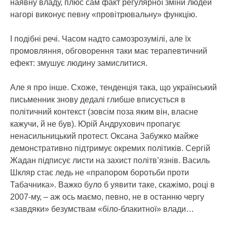
наявну владу, плюс сам факт регулярної зміни людей
нагорі виконує певну «провітрювальну» функцію.
І подібні речі. Часом надто самозрозумілі, але їх
промовляння, обговорення таки має терапевтичний
ефект: змушує людину замислитися.
Але я про інше. Схоже, тенденція така, що український
письменник знову дедалі глибше вписується в
політичний контекст (зовсім поза яким він, власне
кажучи, й не був). Юрій Андрухович пропагує
ненасильницький протест. Оксана Забужко майже
демонстративно підтримує окремих політиків. Сергій
Жадан підписує листи на захист політв’язнів. Василь
Шкляр стає ледь не «прапором боротьби проти
Табачника». Важко було б уявити таке, скажімо, році в
2007-му, – аж ось маємо, певно, не в останню чергу
«завдяки» безумствам «біло-блакитної» влади…