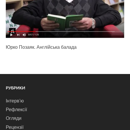
Юрко Позаяк. Англійська балада
РУБРИКИ
Інтерв'ю
Рефлексії
Огляди
Рецензії