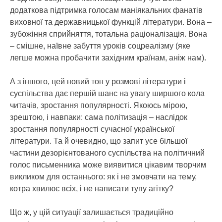
додаткова підтримка голосам маніякальних фанатів
виховної та державницької функцій літератури. Вона –
зубожіння сприйняття, тотальна раціоналізація. Вона
– смішне, наївне забуття уроків соцреалізму (яке
легше можна пробачити західним країнам, аніж нам).
А з іншого, цей новий тон у розмові літератури і
суспільства дає першій шанс на увагу ширшого кола
читачів, зростання популярності. Якоюсь мірою,
зрештою, і навпаки: сама політизація – наслідок
зростання популярності сучасної української
літератури. Та й очевидно, що запит усе більшої
частини дезорієнтованого суспільства на політичний
голос письменника може виявитися цікавим творчим
викликом для останнього: як і не змовчати на тему,
котра хвилює всіх, і не написати тупу агітку?
Що ж, у цій ситуації залишається традиційно