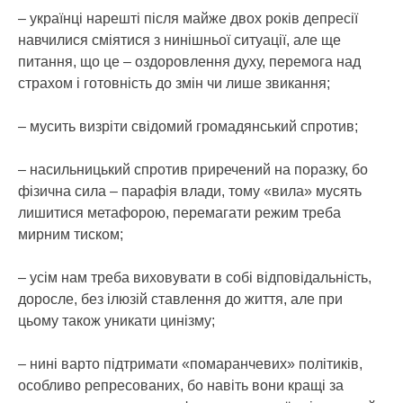
– українці нарешті після майже двох років депресії
навчилися сміятися з нинішньої ситуації, але ще
питання, що це – оздоровлення духу, перемога над
страхом і готовність до змін чи лише звикання;
– мусить визріти свідомий громадянський спротив;
– насильницький спротив приречений на поразку, бо
фізична сила – парафія влади, тому «вила» мусять
лишитися метафорою, перемагати режим треба
мирним тиском;
– усім нам треба виховувати в собі відповідальність,
доросле, без ілюзій ставлення до життя, але при
цьому також уникати цинізму;
– нині варто підтримати «помаранчевих» політиків,
особливо репресованих, бо навіть вони кращі за