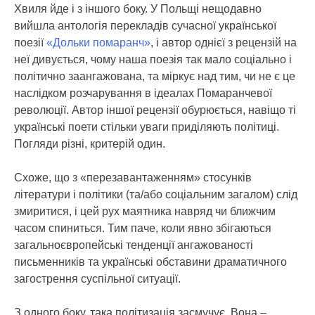
Хвиля йде і з іншого боку. У Польщі нещодавно
вийшла антологія перекладів сучасної української
поезії
«Дольки помаранч»
, і автор однієї з рецензій на
неї дивується, чому наша поезія так мало соціально і
політично заангажована, та міркує над тим, чи не є це
наслідком розчарування в ідеалах Помаранчевої
революції. Автор іншої рецензії обурюється, навіщо ті
українські поети стільки уваги приділяють політиці.
Погляди різні, критерій один.
Схоже, що з «перезавантаженням» стосунків
літератури і політики (та/або соціальним загалом) слід
змиритися, і цей рух маятника навряд чи ближчим
часом спиниться. Тим паче, коли явно збігаються
загальноєвропейські тенденції ангажованості
письменників та українські обставини драматичного
загострення суспільної ситуації.
З одного боку, така політизація засмучує. Вона –