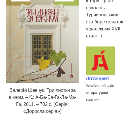
історія трьох
поколінь
Турчиновських,
яка бере початок
у далекому XVII
столітті.
ЛітАкцент
Улюблений сайт
Валерій Шевчук. Три листки за
літературної
вікном. – К.: А-Ба-Ба-Га-Ла-Ма-
критики
Га, 2011. – 702 с. (Серія:
«Доросла серія»)