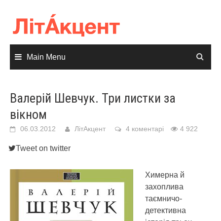
Skip
to
content
Main Menu
Валерій Шевчук. Три листки за
вікном
06.03.2012
ЛітАкцент
4 коментарі
4 922
Tweet on twitter
Химерна й
захоплива
таємничо-
детективна