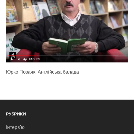
Юрко Позаяк. Англійська балада
РУБРИКИ
Інтерв'ю