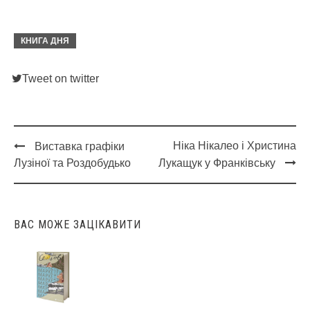
КНИГА ДНЯ
Tweet on twitter
Ніка Нікалео і Христина
Виставка графіки
Post
Лузіної та Роздобудько
Лукащук у Франківську
navigation
ВАС МОЖЕ ЗАЦІКАВИТИ