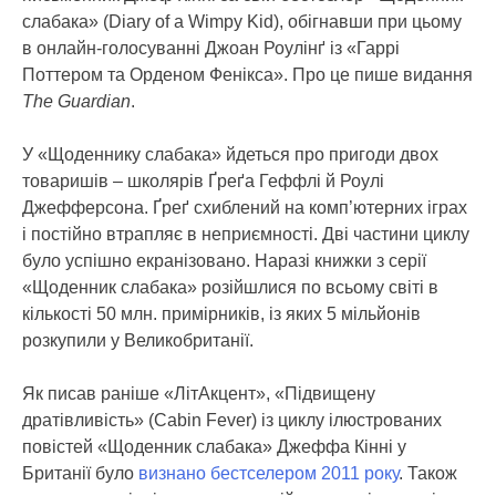
слабака» (Diary of a Wimpy Kid), обігнавши при цьому
в онлайн-голосуванні Джоан Роулінґ із «Гаррі
Поттером та Орденом Фенікса».
Про це пише видання
The Guardian
.
У «Щоденнику слабака» йдеться про пригоди двох
товаришів – школярів Ґреґа Геффлі й Роулі
Джефферсона. Ґреґ схиблений на комп’ютерних іграх
і постійно втрапляє в неприємності. Дві частини циклу
було успішно екранізовано. Наразі книжки з серії
«Щоденник слабака» розійшлися по всьому світі в
кількості 50 млн. примірників, із яких 5 мільйонів
розкупили у Великобританії.
Як писав раніше «ЛітАкцент», «Підвищену
дратівливість» (Cabin Fever) із циклу ілюстрованих
повістей «Щоденник слабака» Джеффа Кінні у
Британії було
визнано бестселером 2011 року
. Також