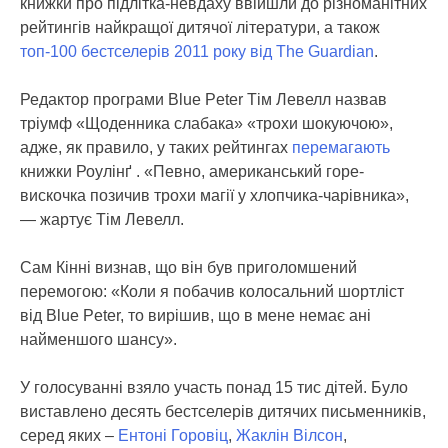
книжки про підлітка-невдаху ввійшли до різноманітних
рейтингів найкращої дитячої літератури, а також
топ-100 бестселерів 2011 року від The Guardian
.
Редактор програми Blue Peter Тім Левелл назвав
тріумф «Щоденника слабака» «трохи шокуючою»,
адже, як правило, у таких рейтингах
перемагають
книжки Роулінґ . «Певно, американський горе-
вискочка позичив трохи магії у хлопчика-чарівника»,
— жартує Тім Левелл.
Сам Кінні визнав, що він був приголомшений
перемогою: «Коли я побачив колосальний шортліст
від Blue Peter, то вирішив, що в мене немає ані
найменшого шансу».
У голосуванні взяло участь понад 15 тис дітей. Було
виставлено десять бестселерів дитячих письменників,
серед яких –
Ентоні Горовіц
,
Жаклін Вілсон
,