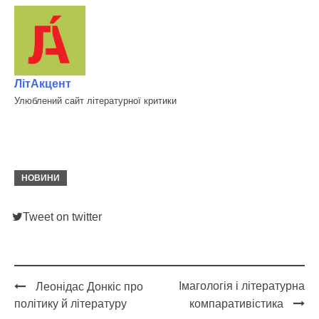
ЛітАкцент
Улюблений сайт літературної критики
НОВИНИ
Tweet on twitter
Імагологія і літературна
Леонідас Донкіс про
Post
політику й літературу
компаративістика