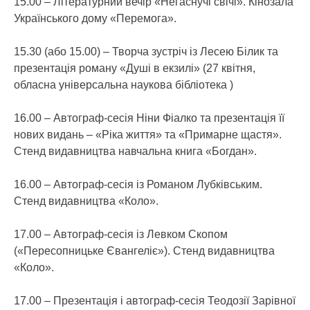
15.00 – Літературний вечір «Негаснучі свічі». Кінозала
Українського дому «Перемога».
15.30 (або 15.00) – Творча зустріч із Лесею Білик та
презентація роману «Душі в екзилі» (27 квітня,
обласна універсальна наукова бібліотека )
16.00 – Автограф-сесія Ніни Фіалко та презентація її
нових видань – «Ріка життя» та «Примарне щастя».
Стенд видавництва навчальна книга «Богдан».
16.00 – Автограф-сесія із Романом Лубківським.
Стенд видавництва «Коло».
17.00 – Автограф-сесія із Левком Скопом
(«Пересопницьке Євангеліє»). Стенд видавництва
«Коло».
17.00 – Презентація і автограф-сесія Теодозії Зарівної