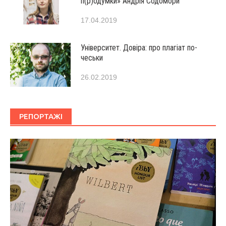
п(р)одумки» Андрія Содомори
17.04.2019
Університет. Довіра: про плагіат по-
чеськи
26.02.2019
РЕПОРТАЖІ