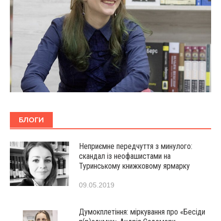
БЛОГИ
Неприємне передчуття з минулого:
скандал із неофашистами на
Туринському книжковому ярмарку
09.05.2019
Думокплетіння: міркування про «Бесіди