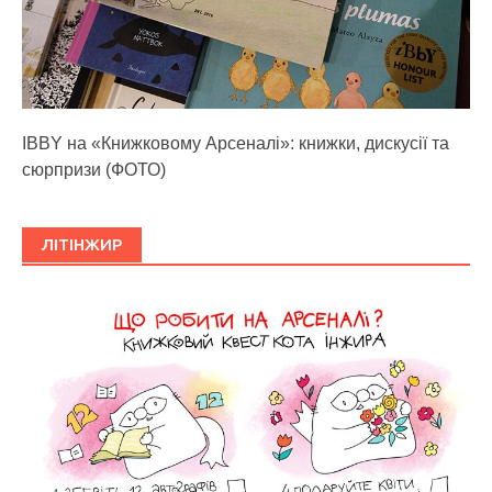
IBBY на «Книжковому Арсеналі»: книжки, дискусії та
сюрпризи (ФОТО)
ЛІТІНЖИР