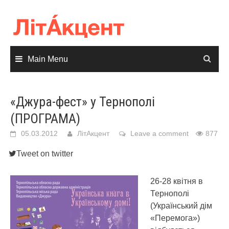
Skip
to
content
Main Menu
«Джура-фест» у Тернополі
(ПРОГРАМА)
05.03.2012
ЛітАкцент
Leave a comment
877
Tweet on twitter
26-28 квітня в
Тернополі
(Український дім
«Перемога»)