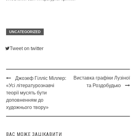
UNCATEGORIZED
Tweet on twitter
Виставка графіки Лузіної
Джозеф Гілліс Міллер:
Post
«Усі літературознавчі
та Роздобудько
navigation
теорії мусять бути
доповненням до
художнього твору»
ВАС МОЖЕ ЗАЦІКАВИТИ