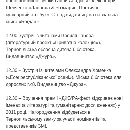
нової поетичної збірки Ганни Осадко й Олександри
Шевченко «Лаванда & Розмарин. Поетично-
кулінарний арт-бук». Стенд видавництва навчальна
книга «Богдан».
12.00 Зустріч із читачами Василя Габора
(літературний проект «Приватна колекція»).
Тернопільська обласна дитяча бібліотека.
Видавництво «Джура».
12.30 – Зустріч із читачами Олександра Хоменка
(«Есеї республіканської осені»). Міська бібліотека для
дорослих №8. Видавництво «Джура».
12.30 – Вручення премії «ДЖУРА-фест відкриває нові
імена» (в літературі та гуманітарних дослідженнях) у
2011 році. Нагородження відбудеться в
Тернопільському замку за участі номінантів та
представників ЗМІ.