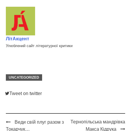
ЛітАкцент
Улюблений сайт літературної критики
UNCATEGORIZED
Tweet on twitter
Тернопільська мандрівка
Веди свій плуг разом з
Post
Токарчук…
Макса Кідрука