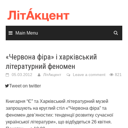
Skip
to
content
Main Menu
«Червона фіра» і харківський
літературний феномен
05.03.2012
ЛітАкцент
Leave a comment
821
Tweet on twitter
Книгарня “Є” та Харківський літературний музей
запрошують на круглий стіл «“Червона фіра” та
феномен дев’яностих: тенденції розвитку сучасної
української літератури», що відбудеться 26 квітня.