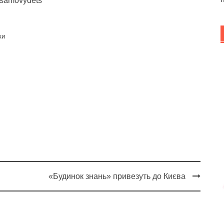
/samovydets
ки
«Будинок знань» привезуть до Києва