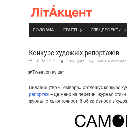
Skip
to
content
ГОЛОВНА
СТАТТІ
СПЕЦПРОЕКТИ
Конкурс художніх репортажів
16.02.2012
ЛітАкцент
Leave a commen
Tweet on twitter
Видавництво «Темпора» оголошує конкурс х
репортаж
– це жанр на перетині журналістики 
журналістської точності й об’єктивності з худ