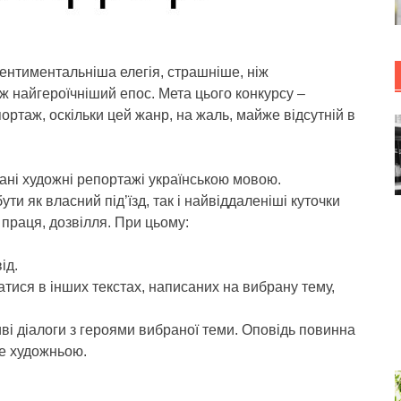
ентиментальніша елегія, страшніше, ніж
ж найгероїчніший епос. Мета цього конкурсу –
ортаж, оскільки цей жанр, на жаль, майже відсутній в
ані художні репортажі українською мовою.
и як власний під’їзд, так і найвіддаленіші куточки
, праця, дозвілля. При цьому:
ід.
тися в інших текстах, написаних на вибрану тему,
і діалоги з героями вибраної теми. Оповідь повинна
ме художньою.