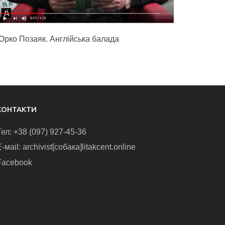
Юрко Позаяк. Англійська балада
КОНТАКТИ
Тел: +38 (097) 927-45-36
-маіl: archivist[собака]litakcent.online
Facebook