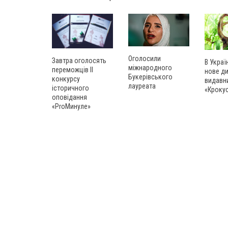
Оголосили
Завтра оголосять
В Украї
міжнародного
переможців ІІ
нове д
Букерівського
конкурсу
видавн
лауреата
історичного
«Кроку
оповідання
«ProМинуле»