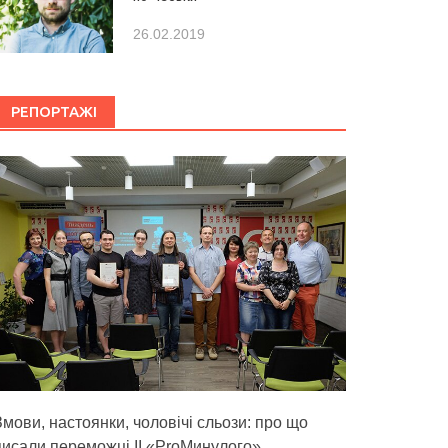
26.02.2019
РЕПОРТАЖІ
Змови, настоянки, чоловічі сльози: про що
писали переможці ІІ «ProМинулого»