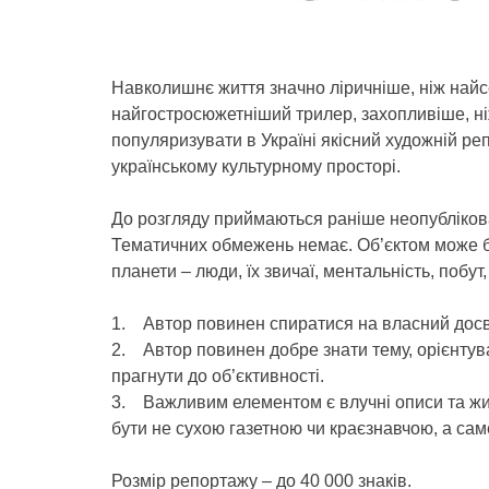
Навколишнє життя значно ліричніше, ніж найс
найгостросюжетніший трилер, захопливіше, ні
популяризувати в Україні якісний художній реп
українському культурному просторі.
До розгляду приймаються раніше неопубліков
Тематичних обмежень немає. Об’єктом може бут
планети – люди, їх звичаї, ментальність, побут
1. Автор повинен спиратися на власний досв
2. Автор повинен добре знати тему, орієнтува
прагнути до об’єктивності.
3. Важливим елементом є влучні описи та жив
бути не сухою газетною чи краєзнавчою, а са
Розмір репортажу – до 40 000 знаків.