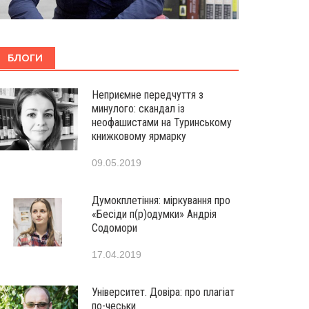
БЛОГИ
Неприємне передчуття з
минулого: скандал із
неофашистами на Туринському
книжковому ярмарку
09.05.2019
Думокплетіння: міркування про
«Бесіди п(р)одумки» Андрія
Содомори
17.04.2019
Університет. Довіра: про плагіат
по-чеськи