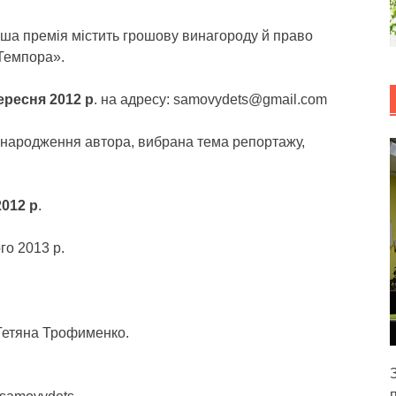
ша премія містить грошову винагороду й право
«Темпора».
ересня 2012 р
. на адресу: samovydets@gmail.com
ік народження автора, вибрана тема репортажу,
2012 р
.
го 2013 р.
 Тетяна Трофименко.