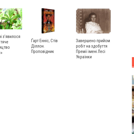
ні з’явилося
Ґарт Енніс, Стів
Завершено прийом
итяче
Діллон.
робіт на здобуття
ицтво
Проповідник
Премії імені Лесі
с»
Українки