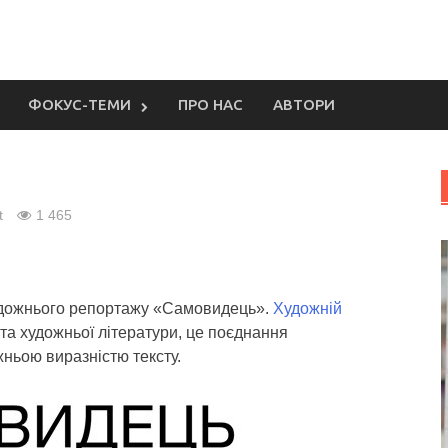
ФОКУС-ТЕМИ
ПРО НАС
АВТОРИ
t
1 465
удожнього репортажу «Самовидець».
Художній
та художньої літератури, це поєднання
ожньою виразністю тексту.