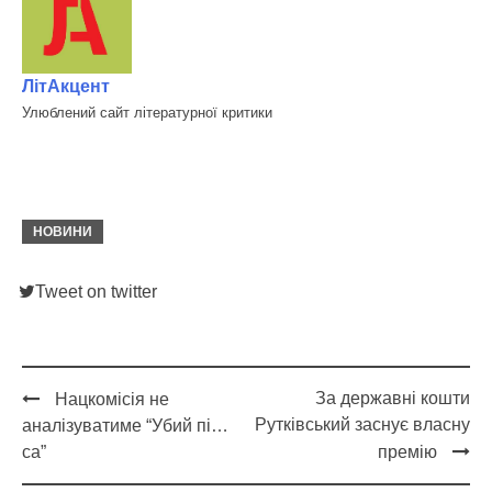
ЛітАкцент
Улюблений сайт літературної критики
НОВИНИ
Tweet on twitter
За державні кошти
Нацкомісія не
Post
Рутківський заснує власну
аналізуватиме “Убий пі…
navigation
са”
премію