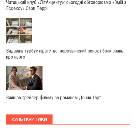
Читацький клуб «ЛітАкценту»: сьогодні обговорюємо «Змій з
Ессексу» Сари Перрі
Видавців турбує піратство, нерозвинений ринок і брак знань
про нього
Вийшов трейлер фільму за романом Донни Тарт
КУЛЬТКРИТИКИ