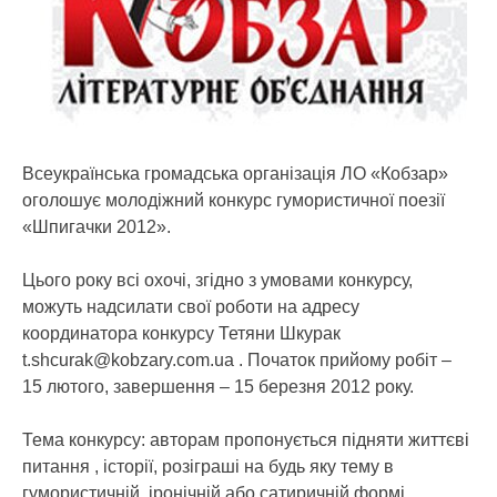
Всеукраїнська громадська організація ЛО «Кобзар»
оголошує молодіжний конкурс гумористичної поезії
«Шпигачки 2012».
Цього року всі охочі, згідно з умовами конкурсу,
можуть надсилати свої роботи на адресу
координатора конкурсу Тетяни Шкурак
t.shcurak@kobzary.com.ua . Початок прийому робіт –
15 лютого, завершення – 15 березня 2012 року.
Тема конкурсу: авторам пропонується підняти життєві
питання , історії, розіграші на будь яку тему в
гумористичній, іронічній або сатиричній формі.