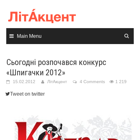
Skip
to
content
Main Menu
Сьогодні розпочався конкурс
«Шпигачки 2012»
15.02.2012
ЛітАкцент
4 Comments
1 219
Tweet on twitter