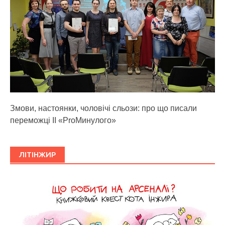
Змови, настоянки, чоловічі сльози: про що писали
переможці ІІ «ProМинулого»
ЛІТІНЖИР