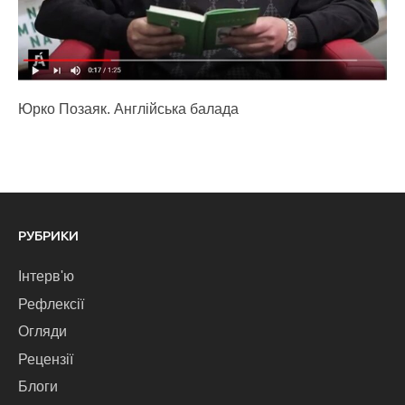
Юрко Позаяк. Англійська балада
РУБРИКИ
Інтерв'ю
Рефлексії
Огляди
Рецензії
Блоги