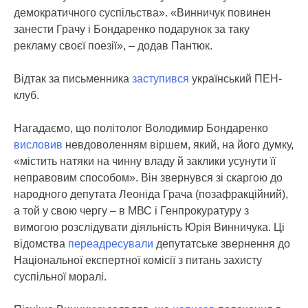
демократичного суспільства». «Винничук повинен
занести Грачу і Бондаренко подарунок за таку
рекламу своєї поезії», – додав Пантюк.
Відтак за письменника
заступився
український ПЕН-
клуб.
Нагадаємо, що політолог Володимир Бондаренко
висловив
невдоволенням віршем, який, на його думку,
«містить натяки на чинну владу й заклики усунути її
неправовим способом». Він звернувся зі скаргою до
народного депутата Леоніда Грача (позафракційний),
а той у свою чергу – в МВС і Генпрокуратуру з
вимогою розслідувати діяльність Юрія Винничука. Ці
відомства
переадресували
депутатське звернення до
Національної експертної комісії з питань захисту
суспільної моралі.