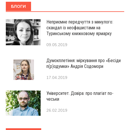
БЛОГИ
Неприємне передчуття з минулого:
скандал із неофашистами на
Туринському книжковому ярмарку
09.05.2019
Думокплетіння: міркування про «Бесіди
п(р)одумки» Андрія Содомори
17.04.2019
Університет. Довіра: про плагіат по-
чеськи
26.02.2019