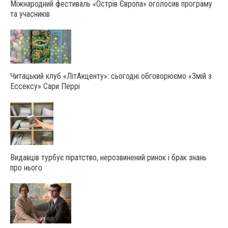
Міжнародний фестиваль «Острів Європа» оголосив програму
та учасників
Читацький клуб «ЛітАкценту»: сьогодні обговорюємо «Змій з
Ессексу» Сари Перрі
Видавців турбує піратство, нерозвинений ринок і брак знань
про нього