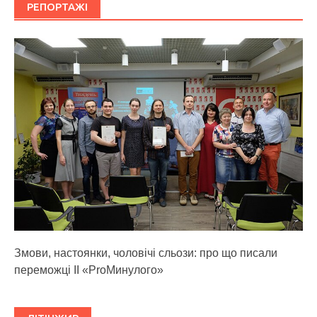
РЕПОРТАЖІ
Змови, настоянки, чоловічі сльози: про що писали
переможці ІІ «ProМинулого»