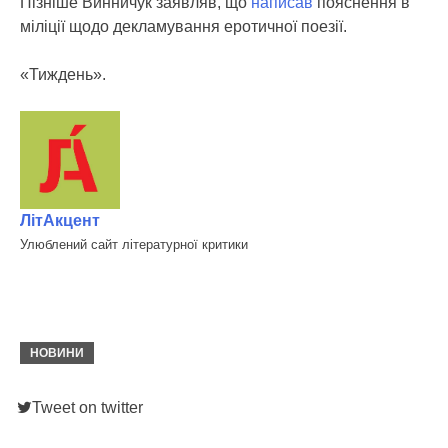
Пізніше Винничук заявляв, що
написав
пояснення в
міліції щодо декламування еротичної поезії.
«Тиждень».
ЛітАкцент
Улюблений сайт літературної критики
НОВИНИ
Tweet on twitter