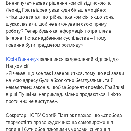
Винничука» назвав рішення комісії відпискою, а
Леонід Грач відреагував куди більш емоційно:
«Навіщо взагалі потрібна така комісія, якщо вона
шукає лазівки, щоб не виконувати свою пряму
роботу? Тепер будь-яка інформація потрапляє в
інтернет і стає надбанням суспільства – і тому
повинна бути предметом розгляду».
Юрій Винничук
залишився задоволений відповіддю
Нацкомісії:
«Я чекав, що все так і завершиться, тому що всі заяви
на мою адресу були абсолютно безглуздими, та й
немає таких законів, щоб забороняти поезію. Грайливі
вірші Пушкіна, наприклад, вільно продаються, і ніхто
проти них не виступає».
Секретар НСПУ Сергій Пантюк вважає, що «свобода
творчості та право художника на самовираження
повинні бути обов’язковими умовами існування