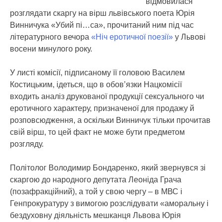
відмовилася
розглядати скаргу на вірш львівського поета Юрія
Винничука «Убий пі…са», прочитаний ним під час
літературного вечора
«Ніч еротичної поезії»
у Львові
восени минулого року.
У листі комісії, підписаному її головою Василем
Костицьким, ідеться, що в обов’язки Нацкомісії
входить аналіз друкованої продукції сексуального чи
еротичного характеру, призначеної для продажу й
розповсюдження, а оскільки Винничук тільки прочитав
свій вірш, то цей факт не може бути предметом
розгляду.
Політолог Володимир Бондаренко, який звернувся зі
скаргою до народного депутата Леоніда Грача
(позафракційний), а той у свою чергу – в МВС і
Генпрокуратуру з вимогою розслідувати «аморальну і
бездуховну діяльність мешканця Львова Юрія