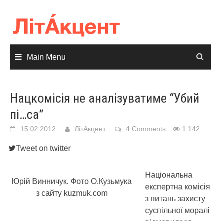
Skip
to
content
Main Menu
Нацкомісія не аналізуватиме “Убий
пі…са”
15.02.2012
ЛітАкцент
4 Comments
1 142
Tweet on twitter
Національна
Юрій Винничук. Фото О.Кузьмука
експертна комісія
з сайту kuzmuk.com
з питань захисту
суспільної моралі