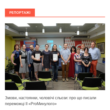
РЕПОРТАЖІ
Змови, настоянки, чоловічі сльози: про що писали
переможці ІІ «ProМинулого»