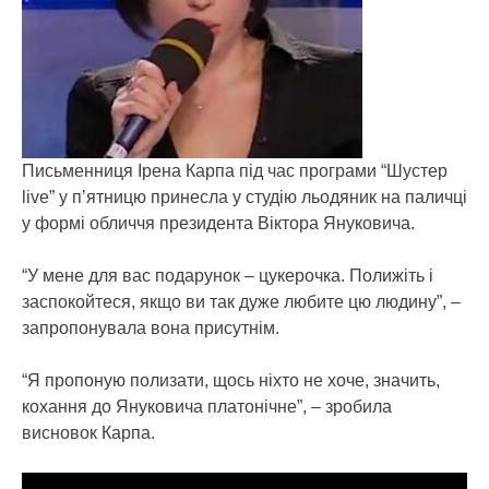
Письменниця Ірена Карпа під час програми “Шустер
live” у п’ятницю принесла у студію льодяник на паличці
у формі обличчя президента Віктора Януковича.
“У мене для вас подарунок – цукерочка. Полижіть і
заспокойтеся, якщо ви так дуже любите цю людину”, –
запропонувала вона присутнім.
“Я пропоную полизати, щось ніхто не хоче, значить,
кохання до Януковича платонічне”, – зробила
висновок Карпа.