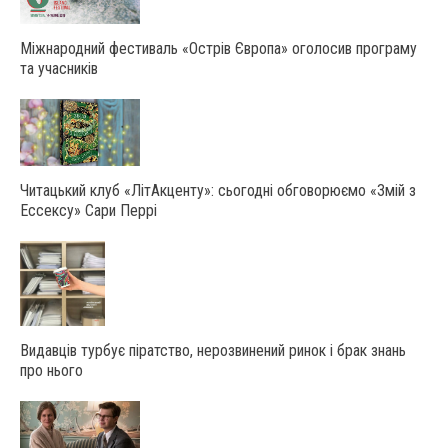
Міжнародний фестиваль «Острів Європа» оголосив програму
та учасників
Читацький клуб «ЛітАкценту»: сьогодні обговорюємо «Змій з
Ессексу» Сари Перрі
Видавців турбує піратство, нерозвинений ринок і брак знань
про нього