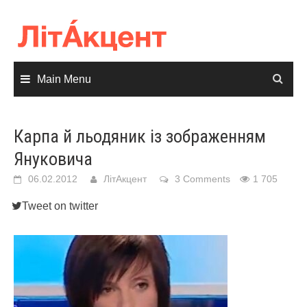
Skip
to
content
Main Menu
Карпа й льодяник із зображенням
Януковича
06.02.2012
ЛітАкцент
3 Comments
1 705
Tweet on twitter