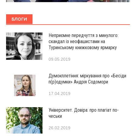
БЛОГИ
Неприємне передчуття з минулого:
скандал із неофашистами на
Туринському книжковому ярмарку
09.05.2019
Думокплетіння: міркування про «Бесіди
п(р)одумки» Андрія Содомори
17.04.2019
Університет. Довіра: про плагіат по-
чеськи
26.02.2019