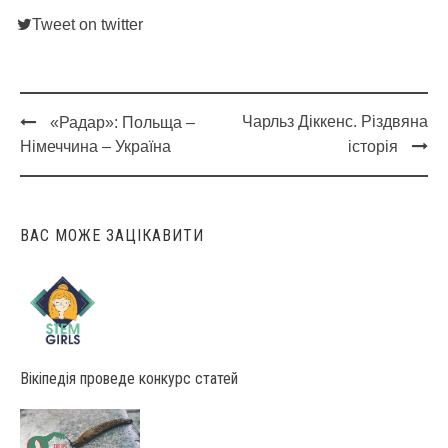
Tweet on twitter
Чарльз Діккенс. Різдвяна
«Радар»: Польща –
Post
Німеччина – Україна
історія
navigation
ВАС МОЖЕ ЗАЦІКАВИТИ
Вікіпедія проведе конкурс статей