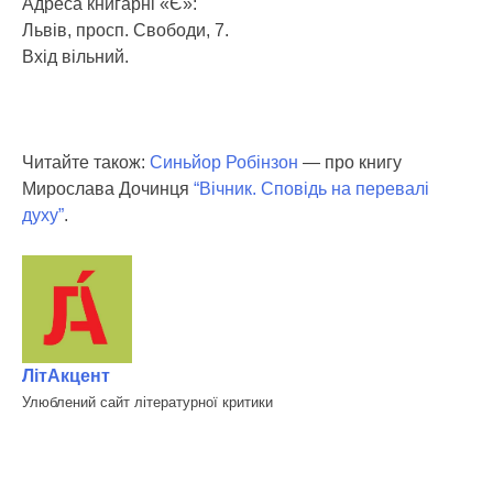
Адреса книгарні «Є»:
Львів, просп. Свободи, 7.
Вхід вільний.
Читайте також:
Синьйор Робінзон
— про книгу
Мирослава Дочинця
“Вічник. Сповідь на перевалі
духу”
.
ЛітАкцент
Улюблений сайт літературної критики