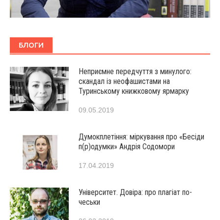
БЛОГИ
Неприємне передчуття з минулого:
скандал із неофашистами на
Туринському книжковому ярмарку
09.05.2019
Думокплетіння: міркування про «Бесіди
п(р)одумки» Андрія Содомори
17.04.2019
Університет. Довіра: про плагіат по-
чеськи