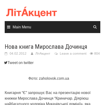
Skip
to
content
Main Menu
Нова книга Мирослава Дочинця
04.02.2012
ЛітАкцент
Leave a comment
804
Tweet on twitter
Фото: zaholovok.com.ua
Книгарня “Є” запрошує Вас на презентацію нової
книжки Мирослава Дочинця “Криничар. Діяріюш
найбагатшого чоловіка Мукачівської домінії», яка