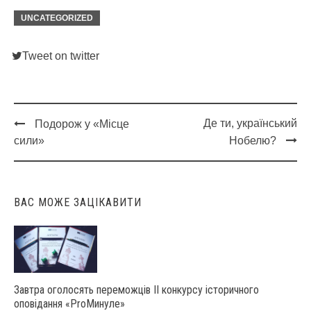
UNCATEGORIZED
Tweet on twitter
Де ти, український
Подорож у «Місце
Post
сили»
Нобелю?
navigation
ВАС МОЖЕ ЗАЦІКАВИТИ
Завтра оголосять переможців ІІ конкурсу історичного
оповідання «ProМинуле»