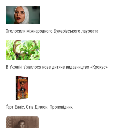
Оголосили міжнародного Букерівського лауреата
В Україні з’явилося нове дитяче видавництво «Крокус»
Ґарт Енніс, Стів Діллон. Проповідник