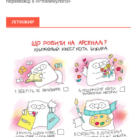
переможці ІІ «ProМинулого»
ЛІТІНЖИР