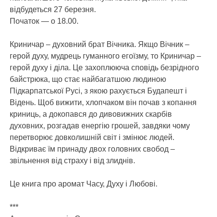
відбудеться 27 березня.
Початок — о 18.00.
Криничар – духовний брат Вічника. Якщо Вічник –
герой духу, мудрець гуманного егоїзму, то Криничар –
герой духу і діла. Це захоплююча сповідь безрідного
байстрюка, що стає найбагатшою людиною
Підкарпатської Русі, з якою рахується Будапешт і
Відень. Щоб вижити, хлопчаком він почав з копання
криниць, а докопався до дивовижних скарбів
духовних, розгадав енергію грошей, завдяки чому
перетворює довколишній світ і змінює людей.
Відкриває їм принаду двох головних свобод –
звільнення від страху і від злиднів.
Це книга про аромат Часу, Духу і Любові.
***