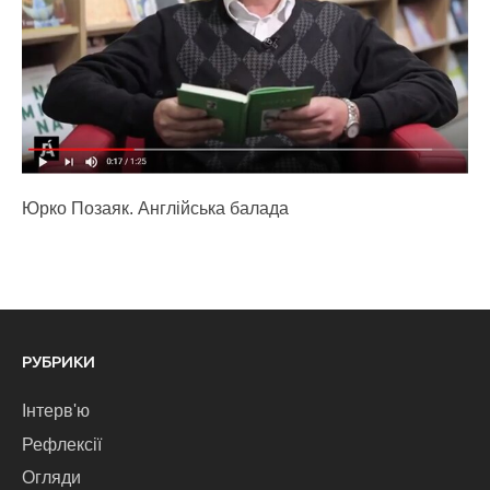
Юрко Позаяк. Англійська балада
РУБРИКИ
Інтерв'ю
Рефлексії
Огляди