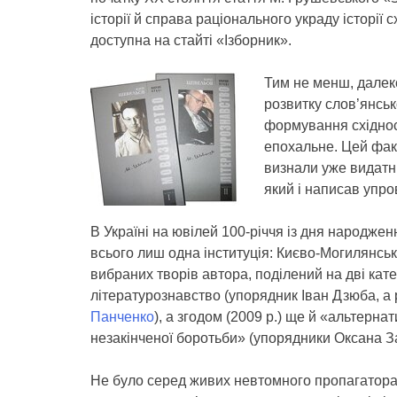
історії й справа раціонального украду історії 
доступна на стайті «Ізборник».
Тим не менш, далек
розвитку слов’янсь
формування східнос
епохальне. Цей факт
визнали уже видатні
який і написав упро
В Україні на ювілей 100-річчя із дня народженн
всього лиш одна інституція: Києво-Могилянсь
вибраних творів автора, поділений на дві кат
літературознавство (упорядник Іван Дзюба, а
Панченко
), а згодом (2009 р.) ще й «альтерна
незакінченої боротьби» (упорядники Оксана З
Не було серед живих невтомного пропагатора