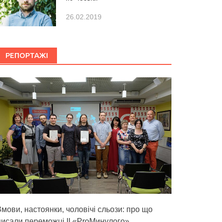
26.02.2019
РЕПОРТАЖІ
Змови, настоянки, чоловічі сльози: про що
писали переможці ІІ «ProМинулого»