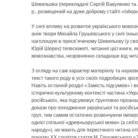
Шевельова (перекладачі Сергій Вакуленко та 
р., розміщений на дуже доброму стайті «Ізбор
У силі впливу на розвиток українського мовоз
аніж твори Михайла Грушевського у силі їхньог
наголошую в присв’яченому Шевельову (у своїй
Юрій Шерех) телесюжеті, читання цієї книги, як
мовознавства, незрівнянно складніше від чита
З огляду на сам характер матеріялу та науков
текст такого роду в усіх своїх подробицях зро
Навіть останній розділ «Замість підсумків» і 
історично-культурному контексті частина «Укра
російської», яка підсумовує ґрунтовно проана
докази про походження української та російськ
груп, тим самим остаточно розвінчуючи імперс
однієї спільної «древньоруської мови» (а себ
народу»), не мають для пересічного читача оті
початку ХХ століття стаття М. Грушевського 