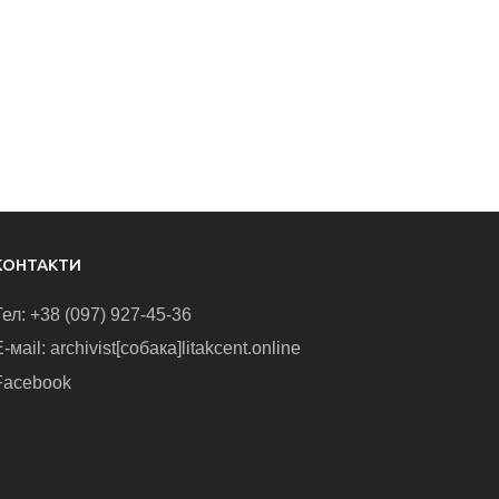
КОНТАКТИ
Тел: +38 (097) 927-45-36
-маіl: archivist[собака]litakcent.online
Facebook