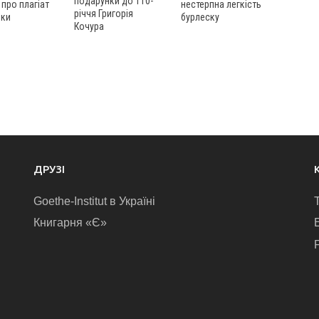
подарунки до 110-
 про плагіат
нестерпна легкість
річчя Григорія
ьки
бурлеску
Кочура
ДРУЗІ
Goethe-Institut в Україні
Книгарня «Є»
E