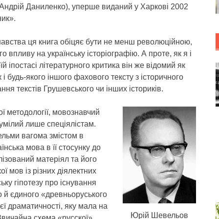
Андрій Даниленко), уперше виданий у Харкові 2002
ник».
навства ця книга обіцяє бути не менш революційною,
о впливу на українську історіографію. А проте, як я і
 іпостасі літературного критика він же відомий як
 і будь-якого іншого фахового тексту з історичного
ння текстів Грушевського чи інших істориків.
ої методології, мовознавчий
зумілий лише спеціялістам.
вельми вагома змістом в
їнська мова в її стосунку до
лізований матеріял та його
ої мов із різних діялектних
ьку гіпотезу про існування
то й єдиного «древньоруського
єї драматичності, яку мала на
Юрій Шевельов
«Звичайна схема «русскої»