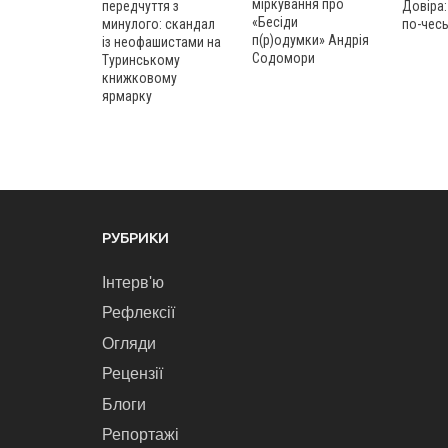
міркування про
Довіра:
передчуття з
«Бесіди
по-чес
минулого: скандал
п(р)одумки» Андрія
із неофашистами на
Содомори
Туринському
книжковому
ярмарку
РУБРИКИ
Інтерв'ю
Рефлексії
Огляди
Рецензії
Блоги
Репортажі