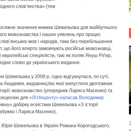
східного слов’янства» (теж
осяжне значення книжки Шевельова для майбутнього
кого мовознавства і наших уявлень про процес
лов’янських мов і народів, таки без перебільшення
, що його вперто замовчують російські мовознавці,
 европейські спеціялісти, такі як поляк Януш Ріґер,
відне слово до українського видання.
я Шевельова у 2008 р. гідно відгукнулася, по суті,
ка Академія, видавництво якої випустило двотомник
егорії: мовознавство (упорядник Лариса Масенко) та
 рецензію для
«ЛітАкценту» написав Володимир
тивну» добірку есеїстики Шевельова «З історії
абужко і Лариса Масенко).
 Юрія Шевельова в Україні Романа Корогодського,