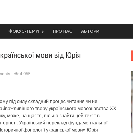
ФОКУС-ТЕМИ
ПРО НАС
АВТОРИ
української мови від Юрія
ments
4 055
ому під силу складний процес читання чи не
айважливішого твору українського мовознавства ХХ
іку, може, на щастя, вільно знайти цей текст в
нтернеті.
Український переклад фундаментальної
Історичної фонології української мови» Юрія