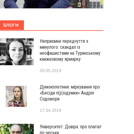
БЛОГИ
Неприємне передчуття з
минулого: скандал із
неофашистами на Туринському
книжковому ярмарку
09.05.2019
Думокплетіння: міркування про
«Бесіди п(р)одумки» Андрія
Содомори
17.04.2019
Університет. Довіра: про плагіат
по-чеськи