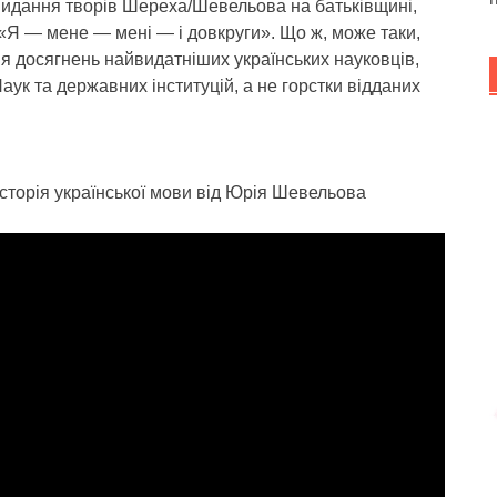
 видання творів Шереха/Шевельова на батьківщині,
«Я — мене — мені — і довкруги». Що ж, може таки,
я досягнень найвидатніших українських науковців,
аук та державних інституцій, а не горстки відданих
сторія української мови від Юрія Шевельова