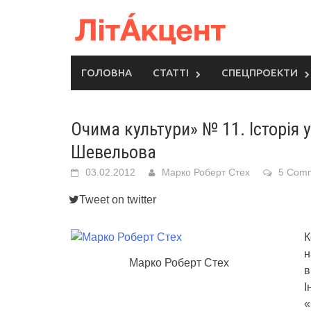
Skip
to
content
ГОЛОВНА
СТАТТІ
СПЕЦПРОЕКТИ
Очима культури» № 11. Історія 
Шевельова
03.02.2012
Марко Роберт Стех
5 Com
Tweet on twitter
К
н
Марко Роберт Стех
в
І
«