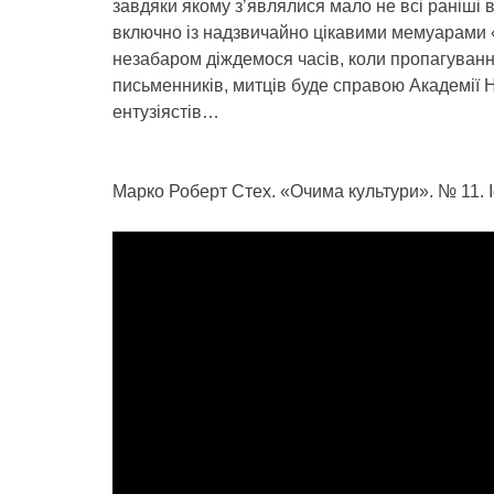
завдяки якому з’являлися мало не всі раніші
включно із надзвичайно цікавими мемуарами 
незабаром діждемося часів, коли пропагуванн
письменників, митців буде справою Академії Н
ентузіястів…
Марко Роберт Стех. «Очима культури». № 11. І