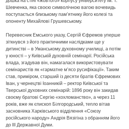
дошка на стіні «жовтого» корпусу університету ім. Т.
Шевченка, яка своєю символічною вагою вочевидь
поступається близькому пам’ятнику його колезі та
опоненту Михайлові Грушевському.
Перевесник Емського указу, Сергій Єфремов уперше
зіткнувся з його практичними наслідками ще у
дитинстві – в Уманському духовному училищі, а потім
у юності – у Київській духовній семінарії. Російська
влада, згадував він, намагалася використовувати
семінаристів як «гарматне м’ясо русифікації». Таким
став, приміром, старший із десяти братів Єфремових
Іван, у чернецтві Іоанникій – ректор Київської та
Тверської духовних семінарій: 1896 року він закидав
своєму братові Сергію «хохломанство», а через 11
років, вже як єпископ Білгородський, тепло вітав
засновника Харківського відділення «Союзу
російського народу» Андрія Вязігіна з обранням його
до ІІІ Державної Думи.