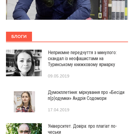
БЛОГИ
Неприємне передчуття з минулого:
скандал із неофашистами на
Туринському книжковому ярмарку
09.05.2019
Думокплетіння: міркування про «Бесіди
п(р)одумки» Андрія Содомори
17.04.2019
Університет. Довіра: про плагіат по-
чеськи