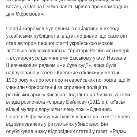
Косач), а Олена Пчілка навіть мріяла про «намордник
для Єфремова».
Сергій Єфремов був одним із найактивніших тоді
українських публіцистів, відтак не дивно, що саме він
став автором першої статті українською мовою,
леґально опублікованої на території Російської імперії
– всупереч усе ще чинному Емському указу. Названа
Шевченковим рядком «Чи буде суд?», вона була
надрукована у газеті «Киевские отклики» у жовтні
1905 року як протест проти єврейських погромів, що їх
учинили чорносотенці за сприяння поліції та
російської армії у Києві на Подолі та на Липках. А коли
влада розпочала «справу Бейліса» (1911 р.), київські
вільні муляри доручили члену ложі «Єднання»
Сергієві Єфремову виступити у пресі на захист євреїв
від звинувачень у ритуальних убивствах. Він
опублікував низку відповідних статей у газеті «Рада»