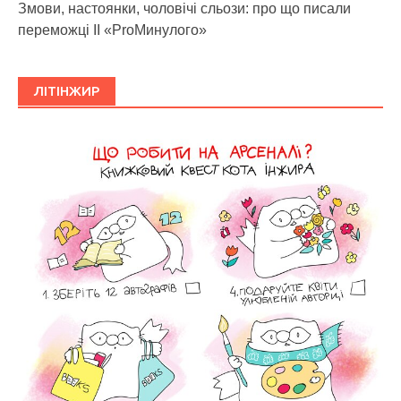
Змови, настоянки, чоловічі сльози: про що писали
переможці ІІ «ProМинулого»
ЛІТІНЖИР