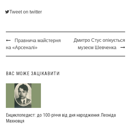
Tweet on twitter
Дмитро Стус опікується
Правнича майстерня
Post
на «Арсеналі»
музеєм Шевченка
navigation
ВАС МОЖЕ ЗАЦІКАВИТИ
Енциклопедист: до 100-річчя від дня народження Леоніда
Махновця