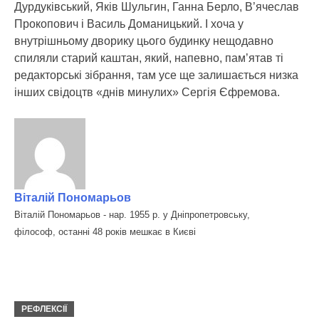
Дурдуківський, Яків Шульгин, Ганна Берло, В’ячеслав
Прокопович і Василь Доманицький. І хоча у
внутрішньому дворику цього будинку нещодавно
спиляли старий каштан, який, напевно, пам’ятав ті
редакторські зібрання, там усе ще залишається низка
інших свідоцтв «днів минулих» Сергія Єфремова.
Віталій Пономарьов
Віталій Пономарьов - нар. 1955 р. у Дніпропетровську,
філософ, останні 48 років мешкає в Києві
РЕФЛЕКСІЇ