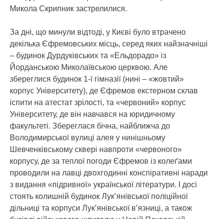
Микола Скрипник застрелилися.
За дні, що минули відтоді, у Києві було втрачено
декілька Єфремовських місць, серед яких найзначніші
– будинок Дурдуківських та «Ельдорадо» із
Йорданською Миколаївською церквою. Але
збереглися будинок 1-ї гімназії (нині – «жовтий»
корпус Університету), де Єфремов екстерном склав
іспити на атестат зрілості, та «червоний» корпус
Університету, де він навчався на юридичному
факультеті. Збереглася бічна, найближча до
Володимирської вулиці алея у нинішньому
Шевченківському сквері навпроти «червоного»
корпусу, де за теплої погоди Єфремов із колеґами
проводили на лавці двохгодинні конспіративні наради
з видання «підривної» української літератури. І досі
стоять колишній будинок Лук’янівської поліційної
дільниці та корпуси Лук’янівської в’язниці, а також