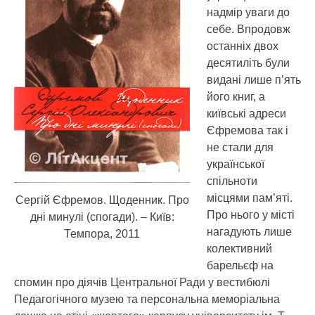
надмір уваги до
себе. Впродовж
останніх двох
десятиліть були
видані лише п’ять
його книг, а
київські адреси
Єфремова так і
не стали для
української
спільноти
місцями пам’яті.
Сергій Єфремов. Щоденник. Про
Про нього у місті
дні минулі (спогади). – Київ:
нагадують лише
Темпора, 2011
колективний
барельєф на
спомин про діячів Центральної Ради у вестибюлі
Педагогічного музею та персональна меморіальна