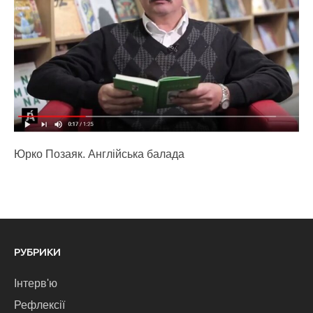
Юрко Позаяк. Англійська балада
РУБРИКИ
Інтерв'ю
Рефлексії