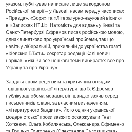
указом, публікував написане лише за кордоном
Російської імперії – у Львові, насамперед у часописах
«Правда», «Зоря» та «Літературно-науковий вісник» і
в «Записках НТШ». Натомість для видань у Києві та
Санкт-Петербурзі Єфремов писав російською мовою,
однак винятково про українські проблеми, так що
навіть у ліберальній, прихильній до українства газеті
«Кіевские ВЂсти» секретар редакції Калішевич
нарікав: «Які Ви все нецікаві теми вибираєте: все про
Україну та про Україну».
Завдяки своїм рецензіям та критичним оглядам
тодішньої української літератури, що їх Єфремов
публікував обома мовами, він швидко зажив серед
письменників слави, за власним визначенням,
«літературного бандита». Його оцінки української
модерністської прози завзято оскаржували Гнат
Хоткевич, Ольга Кобилянська, Олександра Єфименко
та Грицько Григоренко (Олександра Судовщикова-