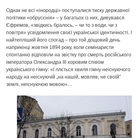
Однак не всі «інородці» поступалися тиску державної
політики «обрусєнія» – у багатьох із них, дивувався
Єфремов, «звідкись бралось, – чи то з води, чи з
повітря» усвідомлення своєї української ідентичності. І
найтепліший його спогад – про той дощовий день
наприкінці жовтня 1894 року, коли семінаристи
спонтанно відповіли на звістку про смерть російського
імператора Олександра ІІІ хоровим співом
українського гімну: «І ллється хвиля гімну неіснуючого
народу на неіснуючій „на нашій, мовляв, не своїй”
землі, неіснуючою мовою»…