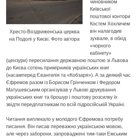
чиновником
Київської
поштової контори
Костем Хохличем
він налагодив
Хресто-Воздвиженська церква
зухвале, в обхід
на Подолі у Києві. Фото автора
«чорного
кабінету»
(цензури) пересилання державною поштою зі Львова
до Києва сотень примірників українських книг
(насамперед Євангелія та «Кобзаря»). А за деякий час
Єфремов разом із Борисом Грінченком і Федором
Матушевським організував у Львові друкування
українських книг та брошур і поштову розсилку їх
звідти передплатникам по всій підросійській Україні.
Читання виплекало у молодого Єфремова потребу
писання. Він писав переважно українською мовою,
але через заборони, запроваджені тим-таки Емським