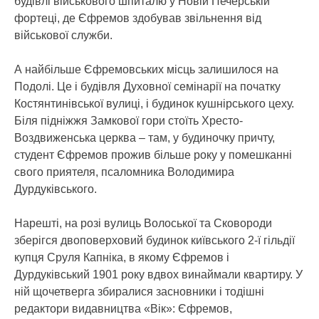
будівлі військового шпиталю у Новій Печерській
фортеці, де Єфремов здобував звільнення від
військової служби.
А найбільше Єфремовських місць залишилося на
Подолі. Це і будівля Духовної семінарії на початку
Костянтинівської вулиці, і будинок кушнірського цеху.
Біля підніжжя Замкової гори стоїть Хресто-
Воздвиженська церква – там, у будиночку причту,
студент Єфремов прожив більше року у помешканні
свого приятеля, псаломника Володимира
Дурдуківського.
Нарешті, на розі вулиць Волоської та Сковороди
зберігся двоповерховий будинок київського 2-ї гільдії
купця Сруля Капніка, в якому Єфремов і
Дурдуківський 1901 року вдвох винаймали квартиру. У
ній щочетверга збиралися засновники і тодішні
редактори видавництва «Вік»: Єфремов,