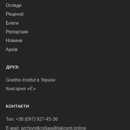
Огляди
Рецензії
Блоги
Репортажі
Новини
Архів
ДРУЗІ
Goethe-Institut в Україні
Книгарня «Є»
КОНТАКТИ
Тел: +38 (097) 927-45-36
E-маіl: archivist[собака]litakcent.online