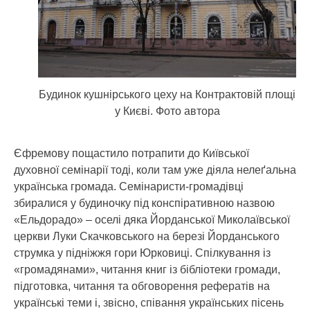
Будинок кушнірського цеху на Контрактовій площі
у Києві. Фото автора
Єфремову пощастило потрапити до Київської
духовної семінарії тоді, коли там уже діяла нелеґальна
українська громада. Семінаристи-громадівці
збиралися у будиночку під конспіративною назвою
«Ельдорадо» – оселі дяка Йорданської Миколаївської
церкви Луки Скачковського на березі Йорданського
струмка у підніжжя гори Юрковиці. Спілкування із
«громадянами», читання книг із бібліотеки громади,
підготовка, читання та обговорення рефератів на
українські теми і, звісно, співання українських пісень