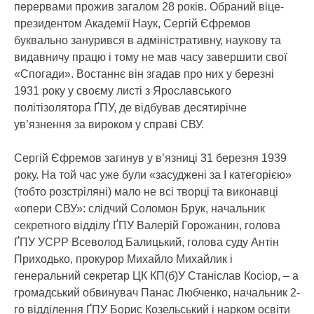
перервами прожив загалом 28 років. Обраний віце-
президентом Академії Наук, Сергій Єфремов
буквально занурився в адміністративну, наукову та
видавничу працю і тому не мав часу завершити свої
«Спогади». Востаннє він згадав про них у березні
1931 року у своєму листі з Ярославського
політізолятора ҐПУ, де відбував десятирічне
ув’язнення за вироком у справі СВУ.
Сергій Єфремов загинув у в’язниці 31 березня 1939
року. На той час уже були «засуджені за І категорією»
(тобто розстріляні) мало не всі творці та виконавці
«опери СВУ»: слідчий Соломон Брук, начальник
секретного відділу ҐПУ Валерій Горожанин, голова
ҐПУ УСРР Всеволод Балицький, голова суду Антін
Приходько, прокурор Михайло Михайлик і
генеральний секретар ЦК КП(б)У Станіслав Косіор, – а
громадський обвинувач Панас Любченко, начальник 2-
го відділення ҐПУ Борис Козельський і нарком освіти