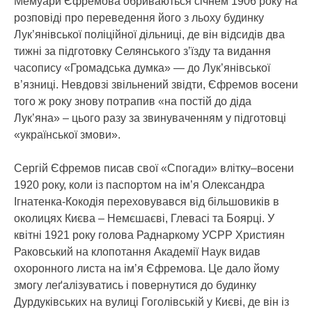
Мемуари Єфремова обриваються січнем 1906 року на
розповіді про переведення його з льоху будинку
Лук’янівської поліційної дільниці, де він відсидів два
тижні за підготовку Селянського з’їзду та видання
часопису «Громадська думка» — до Лук’янівської
в’язниці. Невдовзі звільнений звідти, Єфремов восени
того ж року знову потрапив «на постій до діда
Лук’яна» – цього разу за звинуваченням у підготовці
«української змови».
Сергій Єфремов писав свої «Спогади» влітку–восени
1920 року, коли із паспортом на ім’я Олександра
Ігнатенка-Кокодія переховувався від більшовиків в
околицях Києва – Немєшаєві, Глевасі та Боярці. У
квітні 1921 року голова Раднаркому УСРР Християн
Раковський на клопотання Академії Наук видав
охоронного листа на ім’я Єфремова. Це дало йому
змогу леґалізуватись і повернутися до будинку
Дурдуківських на вулиці Гоголівській у Києві, де він із