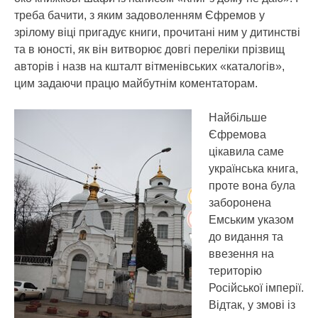
треба бачити, з яким задоволенням Єфремов у
зрілому віці пригадує книги, прочитані ним у дитинстві
та в юності, як він витворює довгі переліки прізвищ
авторів і назв на кшталт вітменівських «каталогів»,
цим задаючи працю майбутнім коментаторам.
Найбільше
Єфремова
цікавила саме
українська книга,
проте вона була
заборонена
Емським указом
до видання та
ввезення на
територію
Російської імперії.
Відтак, у змові із