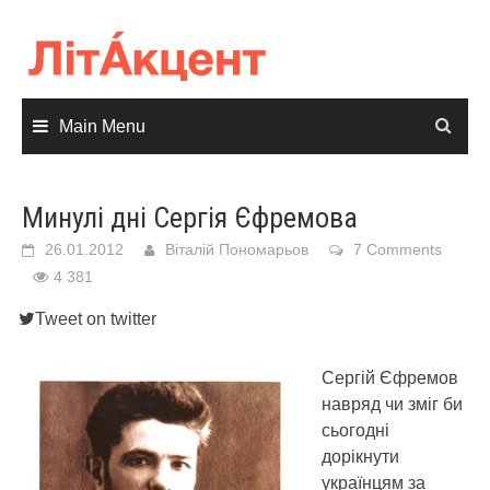
Skip
to
content
Main Menu
Минулі дні Сергія Єфремова
26.01.2012
Віталій Пономарьов
7 Comments
4 381
Tweet on twitter
Сергій Єфремов
навряд чи зміг би
сьогодні
дорікнути
українцям за