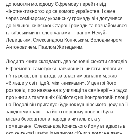
допомогли молодому Єфремову перейти від
«інстинктивного» до свідомого українства. І саме
через семінарську українську громаду він долучився
до більшої, київської Старої Громади та познайомився
із київськими інтелектуалами – Іваном Нечуй-
Левицьким, Олександром Кониським, Володимиром
Антоновичем, Павлом Житецьким.
Люди та книги складають два основні сюжети спогадів
Єфремова: самотужки навчившись читати неповних
п’ять років, він відтоді, за власним зізнанням, жив
«більше у світі ідей, між книжками». У центрі його
розповіді про навчання в училищі та семінарії – згадки
про книги з тамтешніх бібліотек; на Контрактовій площі
на Подолі він пригадує будинок кушнірського цеху на її
західному краю – на його першому поверсі була
міська безкоштовна народна читальня, а у
помешканні Олександра Кониського йому впадають в
око книжкові шафи із написом «Книг з дому не даю». І