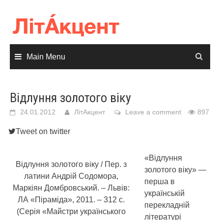
Skip
to
content
Main Menu
Відлуння золотого віку
24.01.2012
ЛітАкцент
Leave a comment
897
Tweet on twitter
«Відлуння
Відлуння золотого віку / Пер. з
золотого віку» ―
латини Андрій Содомора,
перша в
Маркіян Домбровський. – Львів:
українській
ЛА «Піраміда», 2011. – 312 с.
перекладній
(Серія «Майстри українського
літературі