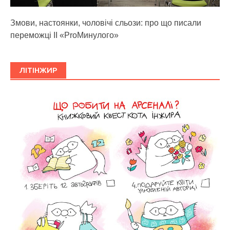
Змови, настоянки, чоловічі сльози: про що писали
переможці ІІ «ProМинулого»
ЛІТІНЖИР