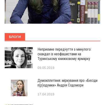
БЛОГИ
Неприємне передчуття з минулого:
скандал із неофашистами на
Туринському книжковому ярмарку
09.05.2019
Думокплетіння: міркування про «Бесіди
п(р)одумки» Андрія Содомори
17.04.2019