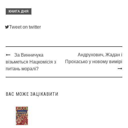
КНИГА ДНЯ
Tweet on twitter
Андрухович, Жадан і
За Винничука
Post
Прохасько у новому вимірі
візьметься Нацкомісія з
navigation
питань моралі?
ВАС МОЖЕ ЗАЦІКАВИТИ