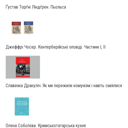
Ґустав Торґні Ліндґрен. Пьольса
Джеффрі Чосер. Кентерберійські оповіді. Частини І, ІІ
Славенка Дракуліч. Як ми пережили комунізм і навіть сміялися
Олена Соболєва. Кримськотатарська кухня