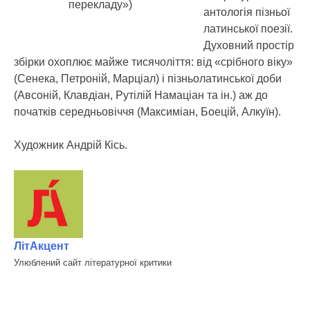
перекладу»)
антологія пізньої
латинської поезії.
Духовний простір
збірки охоплює майже тисячоліття: від «срібного віку»
(Cенека, Петроній, Марціал) і пізньолатинської доби
(Авсоній, Клавдіан, Рутілій Намаціан та ін.) аж до
початків середньовіччя (Максиміан, Боецій, Алкуїн).
Художник Андрій Кісь.
ЛітАкцент
Улюблений сайт літературної критики