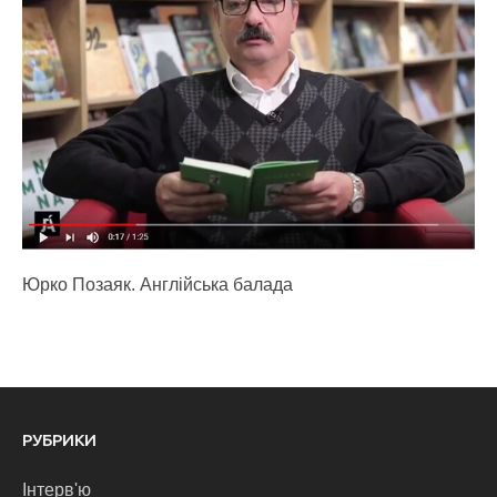
Юрко Позаяк. Англійська балада
РУБРИКИ
Інтерв'ю