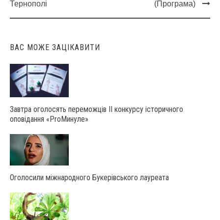
Post
Тернополі
(Програма)
navigation
ВАС МОЖЕ ЗАЦІКАВИТИ
Завтра оголосять переможців ІІ конкурсу історичного
оповідання «ProМинуле»
Оголосили міжнародного Букерівського лауреата