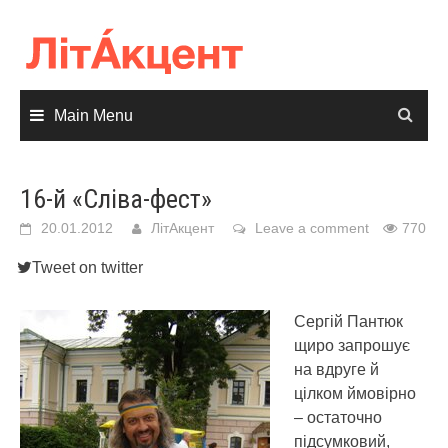
Skip
to
content
Main Menu
16-й «Сліва-фест»
20.01.2012
ЛітАкцент
Leave a comment
770
Tweet on twitter
Сергій Пантюк
щиро запрошує
на вдруге й
цілком ймовірно
– остаточно
підсумковий,