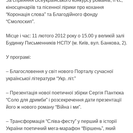
За сприяння Всеукраїнського конкурсу романів, п’єс,
кіносценаріїв та пісенної лірики про кохання
“Коронація слова” та Благодійного фонду
“Смолоскип”.
Місце і час: 11 лютого 2012 року о 15.00 у великій залі
Будинку Письменників НСПУ (м. Київ, вул. Банкова, 2).
У програмі:
– Благословення у світ нового Порталу сучасної
української літератури “Укр. літ.”
– Презентація нової поетичної збірки Сергія Пантюка
“Соло для дримби” і розсекречення дати презентації
його ж нового роману “Війна і ми”.
– Трансформація “Сліва-фесту” у перший в історії
України поетичний мега-марафон “Віршень”, який