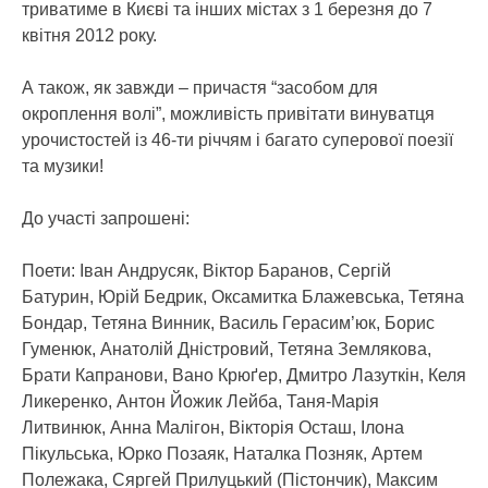
триватиме в Києві та інших містах з 1 березня до 7
квітня 2012 року.
А також, як завжди – причастя “засобом для
окроплення волі”, можливість привітати винуватця
урочистостей із 46-ти річчям і багато суперової поезії
та музики!
До участі запрошені:
Поети: Іван Андрусяк, Віктор Баранов, Сергій
Батурин, Юрій Бедрик, Оксамитка Блажевська, Тетяна
Бондар, Тетяна Винник, Василь Герасим’юк, Борис
Гуменюк, Анатолій Дністровий, Тетяна Землякова,
Брати Капранови, Вано Крюґер, Дмитро Лазуткін, Келя
Ликеренко, Антон Йожик Лейба, Таня-Марія
Литвинюк, Анна Малігон, Вікторія Осташ, Ілона
Пікульська, Юрко Позаяк, Наталка Позняк, Артем
Полежака, Сяргей Прилуцький (Пістончик), Максим