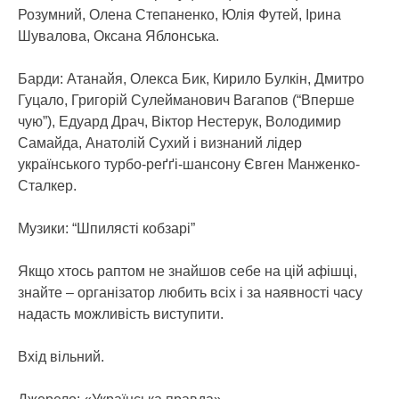
Розумний, Олена Степаненко, Юлія Футей, Ірина
Шувалова, Оксана Яблонська.
Барди: Атанайя, Олекса Бик, Кирило Булкін, Дмитро
Гуцало, Григорій Сулейманович Вагапов (“Вперше
чую”), Едуард Драч, Віктор Нестерук, Володимир
Самайда, Анатолій Сухий і визнаний лідер
українського турбо-реґґі-шансону Євген Манженко-
Сталкер.
Музики: “Шпилясті кобзарі”
Якщо хтось раптом не знайшов себе на цій афішці,
знайте – організатор любить всіх і за наявності часу
надасть можливість виступити.
Вхід вільний.