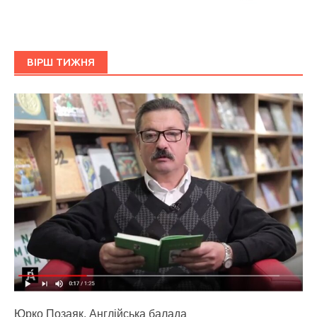
ВІРШ ТИЖНЯ
Юрко Позаяк. Англійська балада