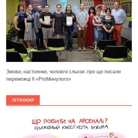
Змови, настоянки, чоловічі сльози: про що писали
переможці ІІ «ProМинулого»
ЛІТІНЖИР