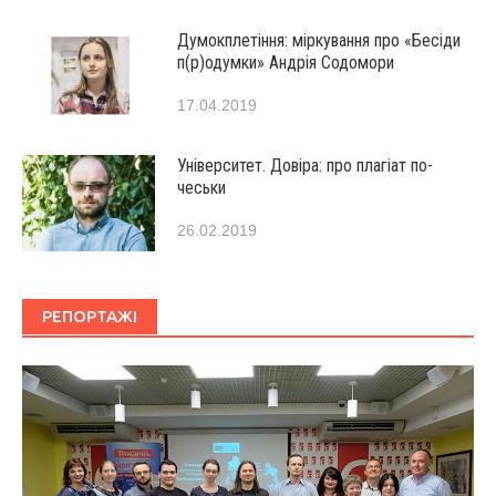
Думокплетіння: міркування про «Бесіди
п(р)одумки» Андрія Содомори
17.04.2019
Університет. Довіра: про плагіат по-
чеськи
26.02.2019
РЕПОРТАЖІ