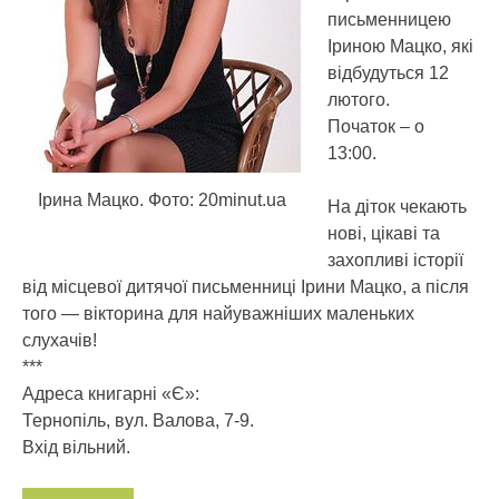
письменницею
Іриною Мацко, які
відбудуться 12
лютого.
Початок – о
13:00.
Ірина Мацко. Фото: 20minut.ua
На діток чекають
нові, цікаві та
захопливі історії
від місцевої дитячої письменниці Ірини Мацко, а після
того — вікторина для найуважніших маленьких
слухачів!
***
Адреса книгарні «Є»:
Тернопіль, вул. Валова, 7-9.
Вхід вільний.