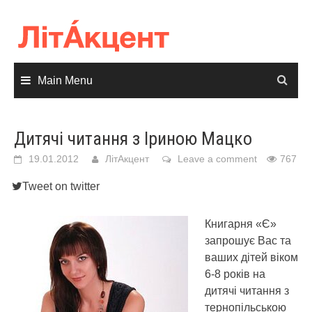
Skip
to
content
Main Menu
Дитячі читання з Іриною Мацко
19.01.2012
ЛітАкцент
Leave a comment
767
Tweet on twitter
Книгарня «Є»
запрошує Вас та
ваших дітей віком
6-8 років на
дитячі читання з
тернопільською