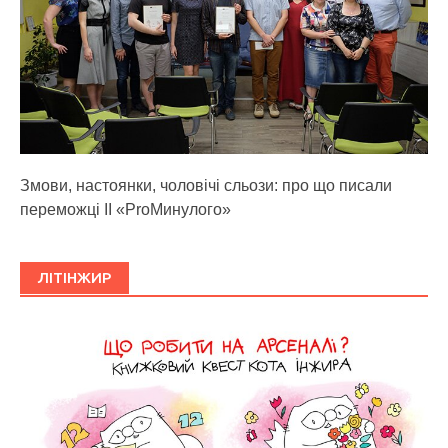
Змови, настоянки, чоловічі сльози: про що писали
переможці ІІ «ProМинулого»
ЛІТІНЖИР