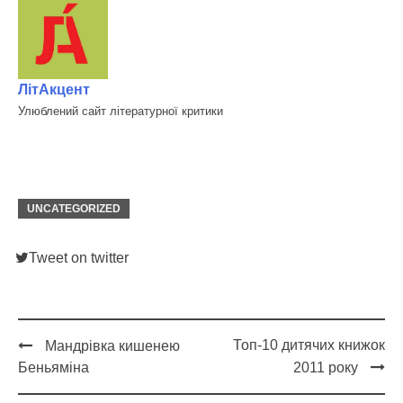
ЛітАкцент
Улюблений сайт літературної критики
UNCATEGORIZED
Tweet on twitter
Топ-10 дитячих книжок
Мандрівка кишенею
Post
Беньяміна
2011 року
navigation