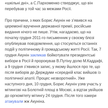
«шкільні дні», а С.Пархоменко стверджує, що він
перебував у той час за межами Росії.
Про причини, з яких Борис Акунін не з’явився на
церемонії вручення державної премії, російське
видання нічого не пише. Утім, нагадаємо, що на
початку грудня 2011-го письменник у своєму блозі
опублікував повідомлення, що стосуються останніх
подій у політичному й громадському житті Росії. Так, 7
грудня Акунін
закликав
бойкотувати президентські
вибори в Росії й пророкував В.Путіну долю М.Каддафі,
а 9 грудня з’явився запис, у якому йшлося про те, що
після виборів до Держдуми «середній клас вийшов із
політичної апатії. Процес незворотний». Уже
наступного дня, 10 грудня, Борис Акунін узяв участь у
мітингові на Болотній площі в Москві, а відтак увійшов
до оргкомітету мітингу 24 грудня. Після того хакери
атакували
жж Акуніна.