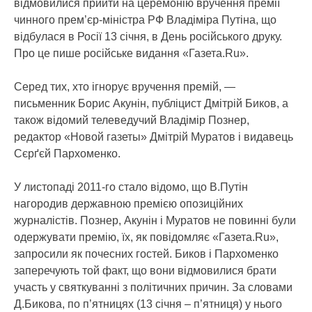
відмовилися прийти на церемонію вручення премії
чинного прем’єр-міністра РФ Владіміра Путіна, що
відбулася в Росії 13 січня, в День російського друку.
Про це пише російське видання «Газета.Ru».
Серед тих, хто ігнорує вручення премій, —
письменник Борис Акунін, публіцист Дмітрій Биков, а
також відомий телеведучий Владімір Познер,
редактор «Новой газеты» Дмітрій Муратов і видавець
Сєрґєй Пархоменко.
У листопаді 2011-го стало відомо, що В.Путін
нагородив державною премією опозиційних
журналістів. Познер, Акунін і Муратов не повинні були
одержувати премію, їх, як повідомляє «Газета.Ru»,
запросили як почесних гостей. Биков і Пархоменко
заперечують той факт, що вони відмовилися брати
участь у святкуванні з політичних причин. За словами
Д.Бикова, по п’ятницях (13 січня – п’ятниця) у нього