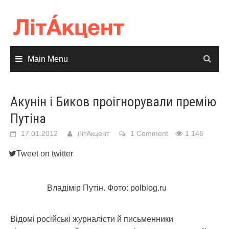
Skip
to
content
Main Menu
Акунін і Биков проігнорували премію
Путіна
17.01.2012
ЛітАкцент
1 Comment
1 146
Tweet on twitter
Владімір Путін. Фото: polblog.ru
Відомі російські журналісти й письменники