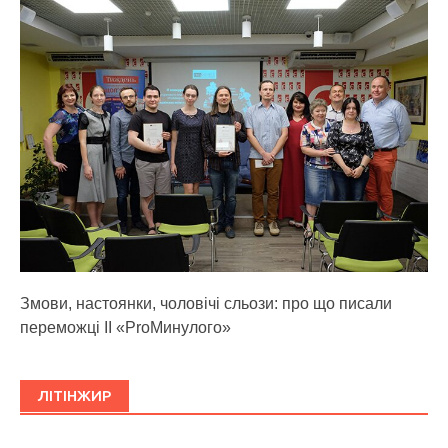
Змови, настоянки, чоловічі сльози: про що писали
переможці ІІ «ProМинулого»
ЛІТІНЖИР