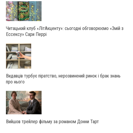
Читацький клуб «ЛітАкценту»: сьогодні обговорюємо «Змій з
Ессексу» Сари Перрі
Видавців турбує піратство, нерозвинений ринок і брак знань
про нього
Вийшов трейлер фільму за романом Донни Тарт