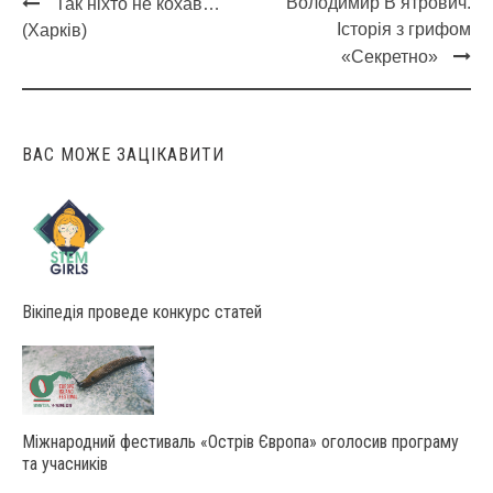
Володимир В’ятрович.
Так ніхто не кохав…
Post
Історія з грифом
(Харків)
navigation
«Секретно»
ВАС МОЖЕ ЗАЦІКАВИТИ
Вікіпедія проведе конкурс статей
Міжнародний фестиваль «Острів Європа» оголосив програму
та учасників