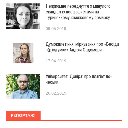
Неприємне передчуття з минулого:
скандал із неофашистами на
Туринському книжковому ярмарку
09.05.2019
Думокплетіння: міркування про «Бесіди
п(р)одумки» Андрія Содомори
17.04.2019
Університет. Довіра: про плагіат по-
чеськи
26.02.2019
РЕПОРТАЖІ