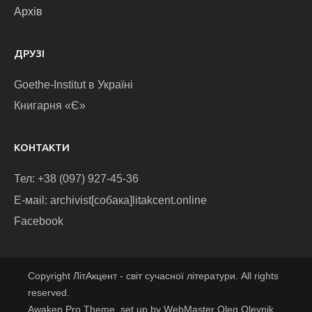
Архів
ДРУЗІ
Goethe-Institut в Україні
Книгарня «Є»
КОНТАКТИ
Тел: +38 (097) 927-45-36
E-маіl: archivist[собака]litakcent.online
Facebook
Copyright ЛітАкцент - світ сучасної літератури. All rights
reserved.
Awaken Pro Theme, set up by WebMaster Oleg Oleynik