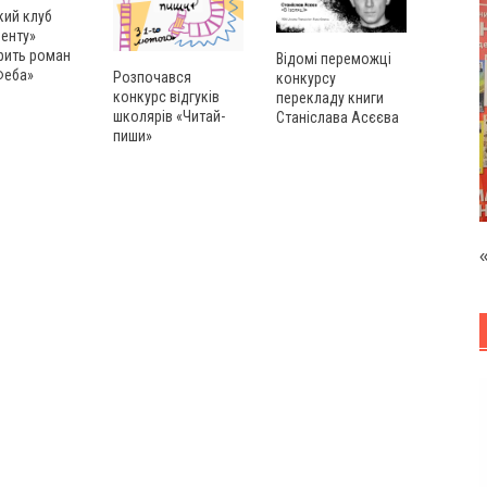
кий клуб
центу»
рить роман
Відомі переможці
 Феба»
Розпочався
конкурсу
конкурс відгуків
перекладу книги
школярів «Читай-
Станіслава Асєєва
пиши»