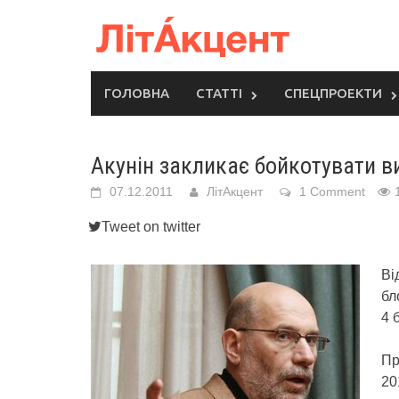
Skip
to
content
ГОЛОВНА
СТАТТІ
СПЕЦПРОЕКТИ
Акунін закликає бойкотувати в
07.12.2011
ЛітАкцент
1 Comment
Tweet on twitter
Ві
бл
4 
Пр
20