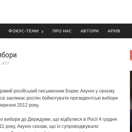
ФОКУС-ТЕМИ
ПРО НАС
АВТОРИ
АРХІВ
ибори
1 477
домий російський письменник Борис Акунін у своєму
озі закликає росіян бойкотувати президентські вибори
березня 2012 року.
о вибори до Держдуми, що відбулися в Росії 4 грудня
11 року, Акунін сказав, що їх супроводжувало