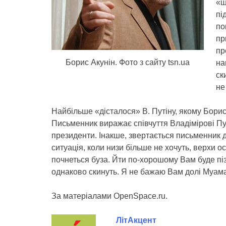
«ш
пі
по
пр
пр
Борис Акунін. Фото з сайту tsn.ua
на
ск
не
Найбільше «дісталося» В. Путіну, якому Борис
Письменник виражає співчуття Владімірові Пу
президенти. Інакше, звертається письменник 
ситуація, коли низи більше не хочуть, верхи ос
почнеться буза. Йти по-хорошому Вам буде пізн
однаково скинуть. Я не бажаю Вам долі Муама
За матеріалами OpenSpace.ru.
ЛітАкцент