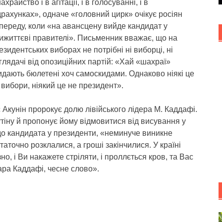
ахрайство і в агітації, і в голосуванні, і в
драхунках», одначе «головний цирк» очікує росіян
переду, коли «на авансцену вийде кандидат у
ижиттєві правителі». Письменник вважає, що на
езидентських виборах не потрібні ні виборці, ні
глядачі від опозиційних партій: «Хай «шахраї»
идають бюлетені хоч самоскидами. Однаково ніякі це
 вибори, ніякий це не президент».
 Акунін пророкує долю лівійського лідера М. Каддафі.
тіну й пропонує йому відмовитися від висування у
до кандидата у президенти, «неминуче виникне
таточно розклалися, а гроші закінчилися. У країні
о, і Ви накажете стріляти, і проллється кров, та Вас
ра Каддафі, чесне слово».