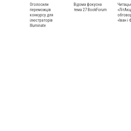
Оголосили
Відома фокусна
Читаць
переможців
тема 27 BookForum
«ЛітАк
конкурсу для
обгово
ілюстраторів
«Іван і
Illuminate