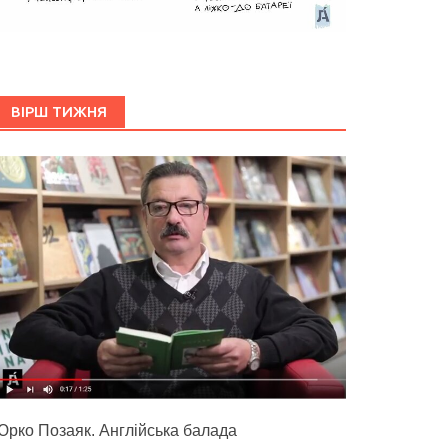
ВІРШ ТИЖНЯ
Юрко Позаяк. Англійська балада