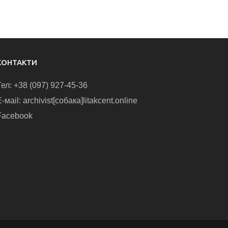
КОНТАКТИ
Тел: +38 (097) 927-45-36
-маіl: archivist[собака]litakcent.online
Facebook