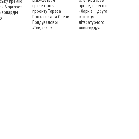
Відбудеться
ську премію
проведе лекцію
презентація
ли Маргарет
«Харків – друга
проекту Тараса
 Бернардін
столиця
Прохаська та Олени
о
літературного
Придувалової
авангарду»
«Так,але…»