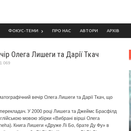
ФОКУС-ТЕМИ
ПРО НАС
АВТОРИ
АРХІВ
чір Олега Лишеги та Дарії Ткач
1 069
атографічний вечір Олега Лишеги та Дарії Ткач, що
а перекладач. У 2000 році Лишега та Джеймс Брасфілд
глійською мовою збірки «Вибрані вірші Олега
sheha). Книга Лишеги «Друже Лі Бо, брате Ду Фу» в