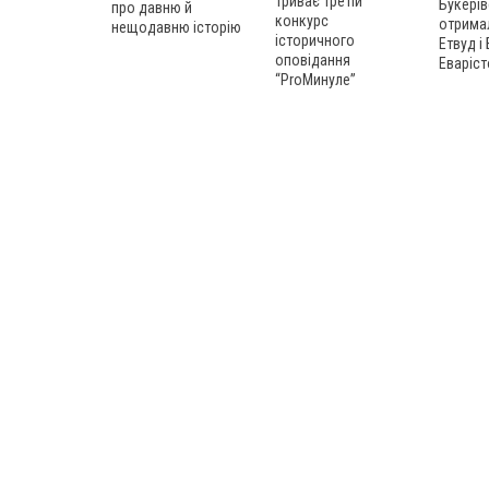
Триває третій
Букерів
про давню й
конкурс
отрима
нещодавню історію
історичного
Етвуд і
оповідання
Еваріст
“ProМинуле”