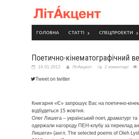
Skip
to
content
ГОЛОВНА
СТАТТІ
СПЕЦПРОЕКТИ
Поетично-кінематографічний ве
16.01.2012
ЛітАкцент
2 коментарі
Tweet on twitter
Книгарня «Є» запрошує Вас на поетично-кінем
відбудеться 15 жовтня.
Олег Лишега – український поет, драматург т
одержали нагороду ПЕН-клубу за переклад ан
Лишеги» (англ. The selected poems of Oleh Ly