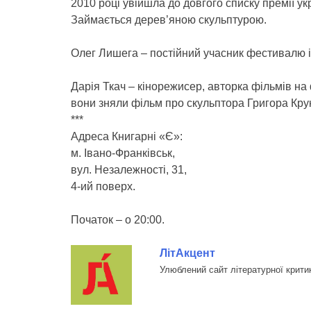
2010 році увійшла до довгого списку премії укр
Займається дерев’яною скульптурою.
Олег Лишега – постійний учасник фестивалю і
Дарія Ткач – кінорежисер, авторка фільмів н
вони зняли фільм про скульптора Григора Кру
***
Адреса Книгарні «Є»:
м. Івано-Франківськ,
вул. Незалежності, 31,
4-ий поверх.
Початок – о 20:00.
ЛітАкцент
Улюблений сайт літературної крити