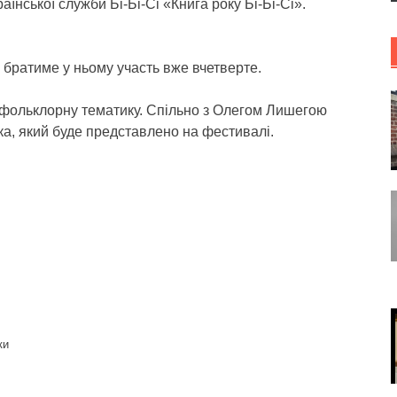
аїнської служби Бі-Бі-Сі «Книга року Бі-Бі-Сі».
 братиме у ньому участь вже вчетверте.
а фольклорну тематику. Спільно з Олегом Лишегою
ка, який буде представлено на фестивалі.
ки