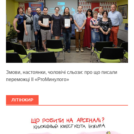
Змови, настоянки, чоловічі сльози: про що писали
переможці ІІ «ProМинулого»
ЛІТІНЖИР