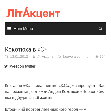
Skip
to
content
Main Menu
Кокотюха в «Є»
13.01.2012
ЛітАкцент
Leave a comment
704
Tweet on twitter
Книгарня «Є» і видавництво «К.С.Д.» запрошують Вас
на презентацію книжки Андрія Кокотюхи «Червоний»,
яка відбудеться 18 жовтня.
Історичний портрет легендарного героя — у