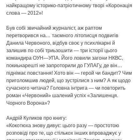
найкращому історико-патріотичному творі «Коронація
слова — 2012»!
Був собі звичайний журналіст, аж раптом
перетворився на… таємного літописця подвигів
Данила Червоного, відбув своє у психлікарні й
залишив по собі триьзошити — три історії цього
командира ОУН—УПА. Його ловили загони НКВС,
покиьнарешті не запроторили до ГУЛАГу, де він…
піднімає повстання! Хото він — герой чи бандит? Чим
приголомшив людей, що зустрілися з ним? А як щодо
сучасного читача? Головна інтрига — чи повторить
роман «Червоний» шалений успіх «Залишенця.
Чорного Ворона»?
Андрій Куликов про книгу:
«Кокотюха знову дивує: цього разу — простотою
розповіді про те, що стількох інших впроваджує у