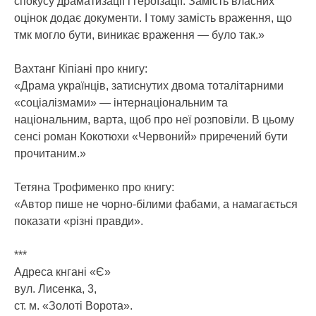
спокусу драматизації і героїзації. Замість власних
оцінок додає документи. І тому замість враження, що
тмк могло бути, виникає враження — було так.»
Вахтанг Кіпіані про книгу:
«Драма українців, затиснутих двома тоталітарними
«соціалізмами» — інтернаціональним та
національним, варта, щоб про неї розповіли. В цьому
сенсі роман Кокотюхи «Червоний» приречений бути
прочитаним.»
Тетяна Трофименко про книгу:
«Автор пише не чорно-білими фабами, а намагається
показати «різні правди».
***
Адреса кнгані «Є»
вул. Лисенка, 3,
ст. м. «Золоті Ворота».