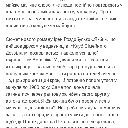
майже магічне слово, яке люди постійно повторюють у
прагненні щось змінити у своєму минулому. Проте
життя не знає умовностей, а людське «якби» не вміє
впливати на минуле чи майбутнє.
Сюжет нового роману Ірен Роздобудько «Якби», що
вийшов друком у видавництві «Клуб Сімейного
Дозвілля», розгортається навколо успішної
журналістки Вероніки. У дівчини життя склалося
якнайкраще – вдалий шлюб, кар’єра журналістки, а
наступним кроком має стати робота на телебаченні.
Та, щоб зробити цей крок, їй потрібно повернутися у
минуле до 1980 року. Саме тоді вона почала
затинатися через раптову загибель свого друга у
автокатастрофі. Якби можна було повернутися в
минуле і щось змінити?! Не треба вигадувати машину
часу — лікар порадив, просто увійти до свого старого
під’їзду. Проте доросла Ніка навіть не підозрювала,