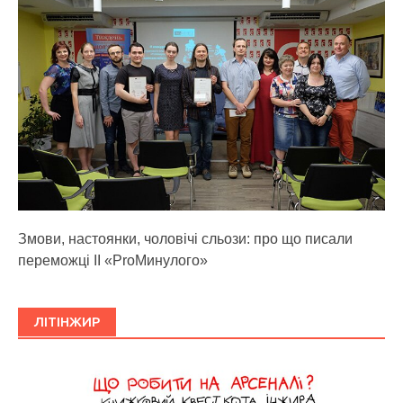
Змови, настоянки, чоловічі сльози: про що писали
переможці ІІ «ProМинулого»
ЛІТІНЖИР