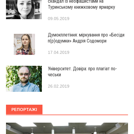
скандал із неофашистами на
Туринському книжковому ярмарку
09.05.2019
Думокплетіння: міркування про «Бесіди
п(р)одумки» Андрія Содомори
17.04.2019
Університет. Довіра: про плагіат по-
чеськи
26.02.2019
РЕПОРТАЖІ