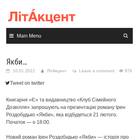
Skip
to
content
Main Menu
Якби…
10.01.2012
ЛітАкцент
Leave a comment
976
Tweet on twitter
Книгарня «Є» та видавництво «Клуб Сімейного
Дозвілля» запрошують на презентацію роману Ірен
Роздобудько «Якби», яка відбудеться 21 лютого.
Початок — о 18:00.
Новий роман Ірен Роздобудько «Якби» — історія про