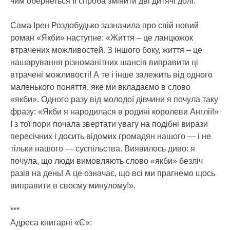
чим обернеться її спроба змінити дві дитячі долі.
Сама Ірен Роздобудько зазначила про свій новий
роман «Якби» наступне: «Життя – це ланцюжок
втрачених можливостей. З іншого боку, життя – це
нашарування різноманітних шансів виправити ці
втрачені можливості! А те і інше залежить від одного
маленького поняття, яке ми вкладаємо в слово
«якби». Одного разу від молодої дівчини я почула таку
фразу: «Якби я народилася в родині королеви Англії!»
І з тої пори почала звертати увагу на подібні вирази
пересічних і досить відомих громадян нашого — і не
тільки нашого — суспільства. Виявилось диво: я
почула, що люди вимовляють слово «якби» безліч
разів на день! А це означає, що всі ми прагнемо щось
виправити в своєму минулому!».
***
Адреса книгарні «Є»: