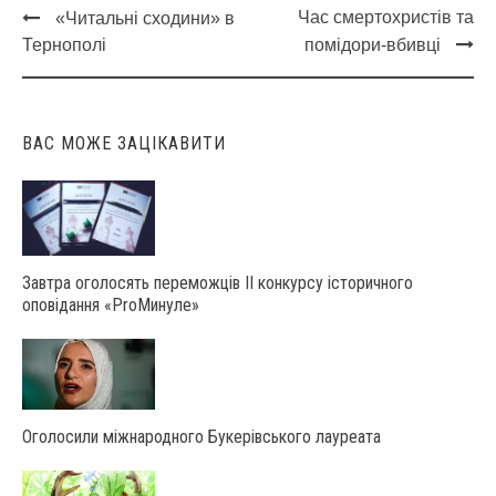
Час смертохристів та
«Читальні сходини» в
Post
Тернополі
помідори-вбивці
navigation
ВАС МОЖЕ ЗАЦІКАВИТИ
Завтра оголосять переможців ІІ конкурсу історичного
оповідання «ProМинуле»
Оголосили міжнародного Букерівського лауреата