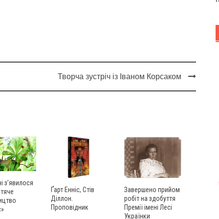
Творча зустріч із Іваном Корсаком
ні з’явилося
Ґарт Енніс, Стів
Завершено прийом
итяче
Діллон.
робіт на здобуття
ицтво
Проповідник
Премії імені Лесі
с»
Українки