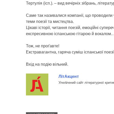
Тертулія (ісп.). – вид вечірніх зібрань, літера
Саме так називалися компанії, що проводили ч
теми поезії та мистецтва.
Цікаві історії, читання поезій, емоційні супер
експресивною іспанською гітарою й вокалом
Тож, не проґавте!
Екстравагантна, гаряча суміш іспанської поезії
Вхід на подію вільний.
ЛітАкцент
Улюблений сайт літературної крити