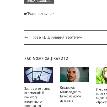
UNCATEGORIZED
Tweet on twitter
Нове «Відчинення вертепу»
Post
navigation
ВАС МОЖЕ ЗАЦІКАВИТИ
Оголосили
Завтра оголосять
В Украї
міжнародного
переможців ІІ
нове д
Букерівського
конкурсу
видавн
лауреата
історичного
«Кроку
оповідання