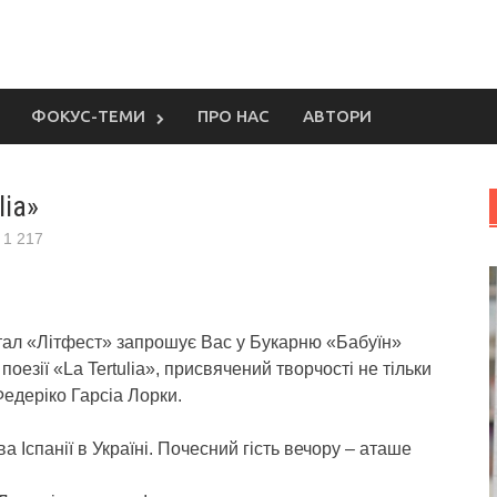
ФОКУС-ТЕМИ
ПРО НАС
АВТОРИ
lia»
1 217
ортал «Літфест» запрошує Вас у Букарню «Бабуїн»
поезії «La Tertulia», присвячений творчості не тільки
Федеріко Гарсіа Лорки.
 Іспанії в Україні. Почесний гість вечору – аташе