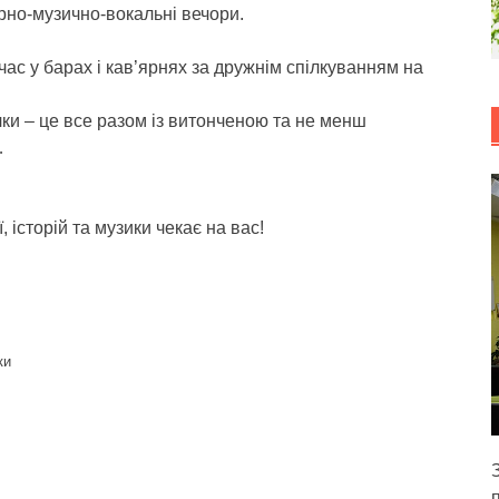
турно-музично-вокальні вечори.
ас у барах і кав’ярнях за дружнім спілкуванням на
ечки – це все разом із витонченою та не менш
…
, історій та музики чекає на вас!
ки