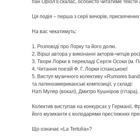
пан Оріол Ескалас, особисто читатиме тексти 
Ця подія – перша з серії вечорів, присвячених 
На вас чекатимуть:
1. Розповіді про Лорку та його долю.
2. Вірші автора у виконанні акторів-читців рос
3. Твори Лорки в перекладі Сергія Осоки (м. П
4. Читання поезій Ф. Г. Лорки іспанською!
5. Виступ музичного колективу «Rumores band»
та латиноамериканські композиції, у складі:
Наті Муляр (вокал), Дмитро Кушніров (гітара), 
Колектив виступав на конкурсах у Германії, Франці
його музиканти є володарями престижних пре
Що означає «La Tertulia»?