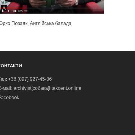
Юрко Позаяк. Англійська балада
КОНТАКТИ
Тел: +38 (097) 927-45-36
-маіl: archivist[собака]litakcent.online
Facebook