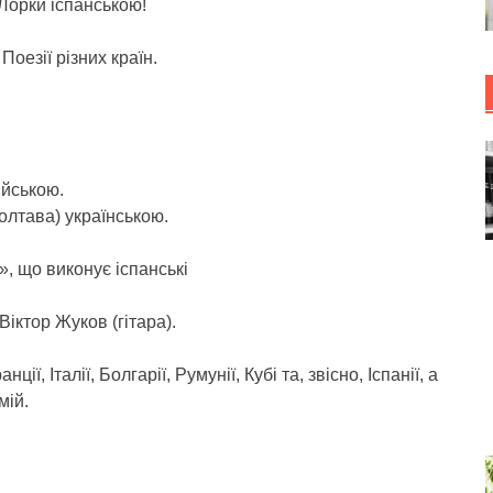
Лорки іспанською!
Поезії різних країн.
ійською.
олтава) українською.
, що виконує іспанські
Віктор Жуков (гітара).
ї, Італії, Болгарії, Румунії, Кубі та, звісно, Іспанії, а
мій.