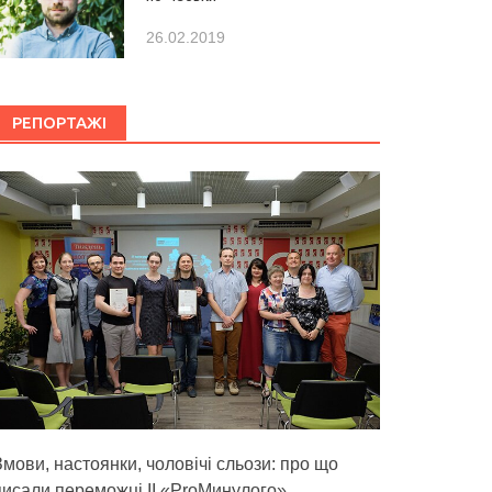
26.02.2019
РЕПОРТАЖІ
Змови, настоянки, чоловічі сльози: про що
писали переможці ІІ «ProМинулого»