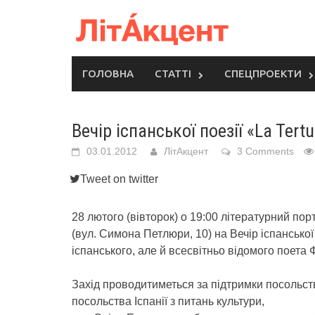
Skip
to
content
ГОЛОВНА
СТАТТІ
СПЕЦПРОЕКТИ
Вечір іспанської поезії «La Tertu
03.01.2012
ЛітАкцент
3 Comments
Tweet on twitter
28 лютого (вівторок) о 19:00 літературний п
(вул. Симона Петлюри, 10) на Вечір іспанської 
іспанського, але й всесвітньо відомого поета 
Захід проводитиметься за підтримки посольства
посольства Іспанії з питань культури,