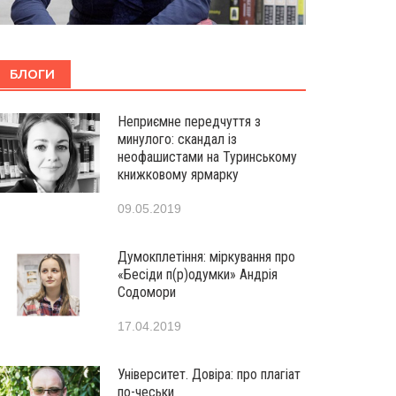
БЛОГИ
Неприємне передчуття з
минулого: скандал із
неофашистами на Туринському
книжковому ярмарку
09.05.2019
Думокплетіння: міркування про
«Бесіди п(р)одумки» Андрія
Содомори
17.04.2019
Університет. Довіра: про плагіат
по-чеськи