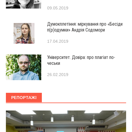
09.05.2019
Думокплетіння: міркування про «Бесіди
п(р)одумки» Андрія Содомори
17.04.2019
Університет. Довіра: про плагіат по-
чеськи
26.02.2019
РЕПОРТАЖІ