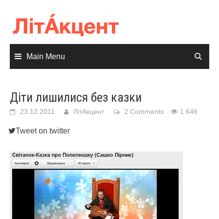
Skip
to
content
Main Menu
Діти лишилися без казки
23.12.2011
ЛітАкцент
2 Comments
1 646
Tweet on twitter