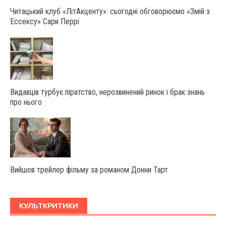
Читацький клуб «ЛітАкценту»: сьогодні обговорюємо «Змій з
Ессексу» Сари Перрі
Видавців турбує піратство, нерозвинений ринок і брак знань
про нього
Вийшов трейлер фільму за романом Донни Тарт
КУЛЬТКРИТИКИ