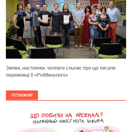
Змови, настоянки, чоловічі сльози: про що писали
переможці ІІ «ProМинулого»
ЛІТІНЖИР