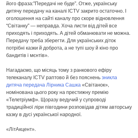
його фраза:”Передачі не буде”. Отже, українську
дитячу передачу на каналі ICTV закрито остаточно. І
оголошення на сайті каналу про скоре відновлення
“Світанку” — неправда. Хоча листи від дітей все
приходять і приходять. А дітей обманювати не можна.
Передачу треба зберегти. Для українських діток
потрібні казки й доброта, а не тупі шоу й кіно про
бандитів і мєнтів».
Нагадаємо, що місяць тому з ранкового ефіру
телеканалу ICTV раптово й без пояснень
зникла
дитяча передача Лірника Сашка
«Світанок»,
номінована цього року на престижну премію
«Телетріумф». Щоразу ведучий у супроводі
традиційної ліри півгодини розповідав дітям авторську
казку в дусі української народної.
«ЛітАкцент».