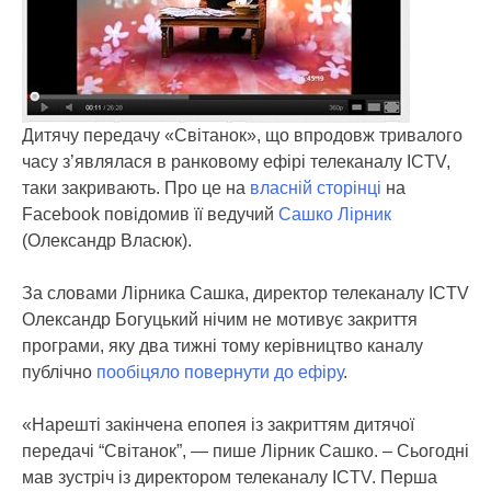
Дитячу передачу «Світанок», що впродовж тривалого
часу з’являлася в ранковому ефірі телеканалу ICTV,
таки закривають. Про це на
власній сторінці
на
Facebook повідомив її ведучий
Сашко Лірник
(Олександр Власюк).
За словами Лірника Сашка, директор телеканалу ICTV
Олександр Богуцький нічим не мотивує закриття
програми, яку два тижні тому керівництво каналу
публічно
пообіцяло повернути до ефіру
.
«Нарешті закінчена епопея із закриттям дитячої
передачі “Світанок”, — пише Лірник Сашко. – Сьогодні
мав зустріч із директором телеканалу ICTV. Перша