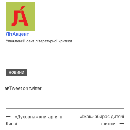
ЛітАкцент
Улюблений сайт літературної критики
НОВИНИ
Tweet on twitter
«Їжак» збирає дитячі
«Духовна» книгарня в
Post
Києві
книжки