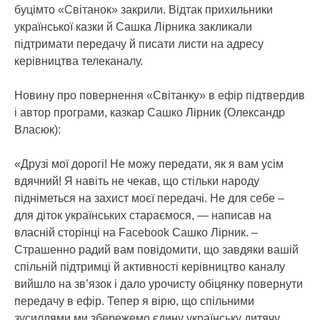
буцімто «Світанок» закрили. Відтак прихильники
української казки й Сашка Лірника закликали
підтримати передачу й писати листи на адресу
керівництва телеканалу.
Новину про повернення «Світанку» в ефір підтвердив
і автор програми, казкар Сашко Лірник (Олександр
Власюк):
«Друзі мої дорогі! Не можу передати, як я вам усім
вдячний! Я навіть не чекав, що стільки народу
підніметься на захист моєї передачі. Не для себе –
для діток українських стараємося, — написав на
власній сторінці на Facebook Сашко Лірник. –
Страшенно радий вам повідомити, що завдяки вашій
спільній підтримці й активності керівництво каналу
вийшло на зв’язок і дало урочисту обіцянку повернути
передачу в ефір. Тепер я вірю, що спільними
зусиллями ми збережемо єдину українську дитячу