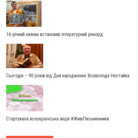
16-річний киянин встановив літературний рекорд
Сьогодні – 90 років від Дня народження Всеволода Нестайка
Стартувала всеукраїнська акція #ЖивіПисьменники