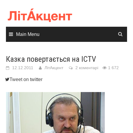
Skip
to
content
Main Menu
Казка повертається на ICTV
12.12.2011
ЛітАкцент
2 коментарі
1 672
Tweet on twitter