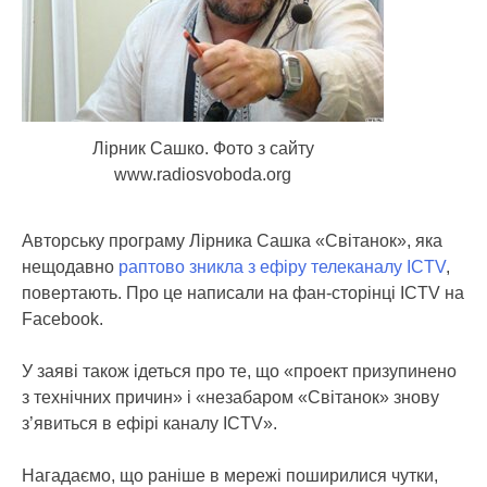
Лірник Сашко. Фото з сайту
www.radiosvoboda.org
Авторську програму Лірника Сашка «Світанок», яка
нещодавно
раптово зникла з ефіру телеканалу ICTV
,
повертають. Про це написали на фан-сторінці ICTV на
Facebook.
У заяві також ідеться про те, що «проект призупинено
з технічних причин» і «незабаром «Світанок» знову
з’явиться в ефірі каналу ICTV».
Нагадаємо, що раніше в мережі поширилися чутки,