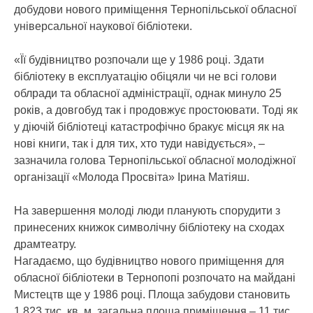
добудови нового приміщення Тернопільської обласної
універсальної наукової бібліотеки.
«Її будівництво розпочали ще у 1986 році. Здати
бібліотеку в експлуатацію обіцяли чи не всі голови
облради та обласної адміністрації, однак минуло 25
років, а довгобуд так і продовжує простоювати. Тоді як
у діючій бібліотеці катастрофічно бракує місця як на
нові книги, так і для тих, хто туди навідується», –
зазначила голова Тернопільської обласної молодіжної
організації «Молода Просвіта» Ірина Матіяш.
На завершення молоді люди планують спорудити з
принесених книжок символічну бібліотеку на сходах
драмтеатру.
Нагадаємо, що будівництво нового приміщення для
обласної бібліотеки в Тернопопі розпочато на майдані
Мистецтв ще у 1986 році. Площа забудови становить
1,823 тис. кв. м, загальна площа приміщення – 11 тис.