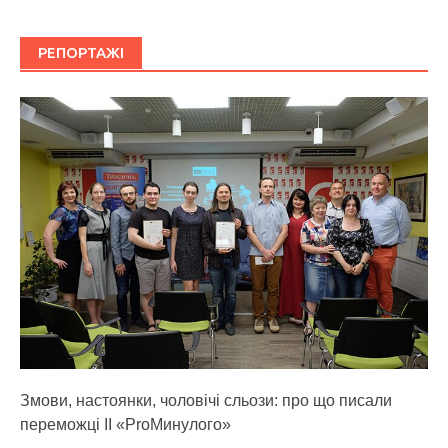
РЕПОРТАЖІ
Змови, настоянки, чоловічі сльози: про що писали
переможці ІІ «ProМинулого»