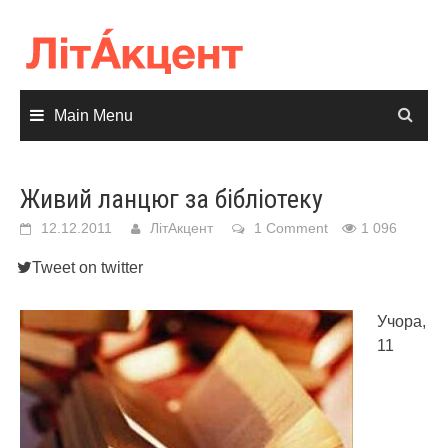
Skip
to
content
Main Menu
Живий ланцюг за бібліотеку
12.12.2011
ЛітАкцент
1 Comment
1 096
Tweet on twitter
Учора,
11