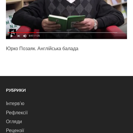
Юрко Позаяк. Англійська балада
РУБРИКИ
Інтерв'ю
Рефлексії
Огляди
Рецензії