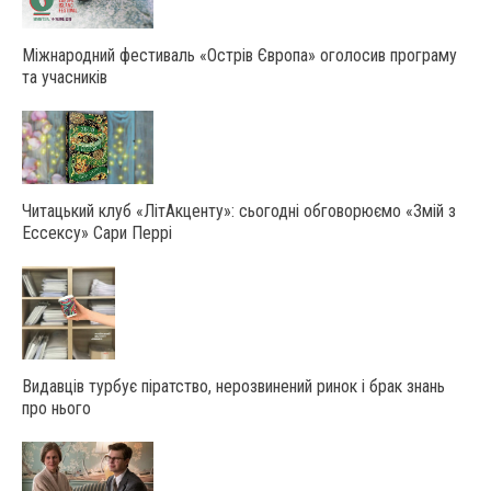
Міжнародний фестиваль «Острів Європа» оголосив програму
та учасників
Читацький клуб «ЛітАкценту»: сьогодні обговорюємо «Змій з
Ессексу» Сари Перрі
Видавців турбує піратство, нерозвинений ринок і брак знань
про нього