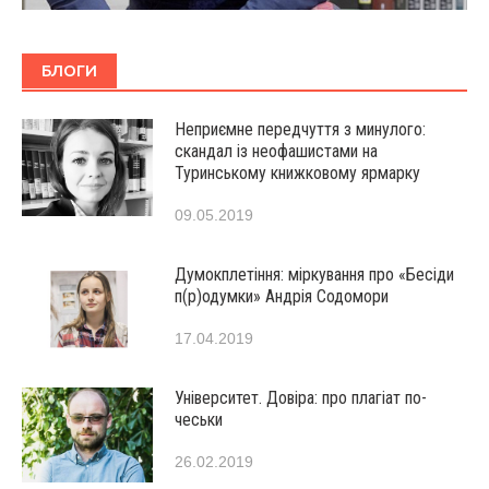
БЛОГИ
Неприємне передчуття з минулого:
скандал із неофашистами на
Туринському книжковому ярмарку
09.05.2019
Думокплетіння: міркування про «Бесіди
п(р)одумки» Андрія Содомори
17.04.2019
Університет. Довіра: про плагіат по-
чеськи
26.02.2019