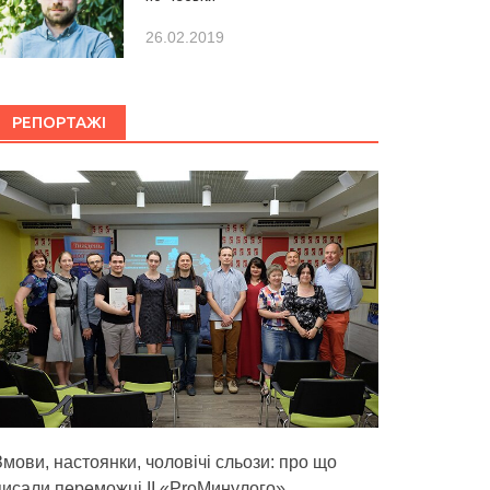
26.02.2019
РЕПОРТАЖІ
Змови, настоянки, чоловічі сльози: про що
писали переможці ІІ «ProМинулого»