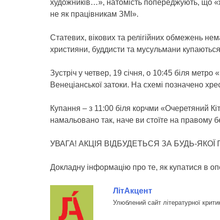
художників…», натомість попереджують, що «
не як працівникам ЗМІ».
Статевих, вікових та релігійних обмежень нема
християни, буддисти та мусульмани купаються
Зустріч у четвер, 19 січня, о 10:45 біля метро
Венеціанської затоки. На схемі позначено хре
Купання – з 11:00 біля корчми «Очеретяний Кі
намальовано так, наче ви стоїте на правому бе
УВАГА! АКЦІЯ ВІДБУДЕТЬСЯ ЗА БУДЬ-ЯКОЇ
Докладну інформацію про те, як купатися в оп
ЛітАкцент
Улюблений сайт літературної крити