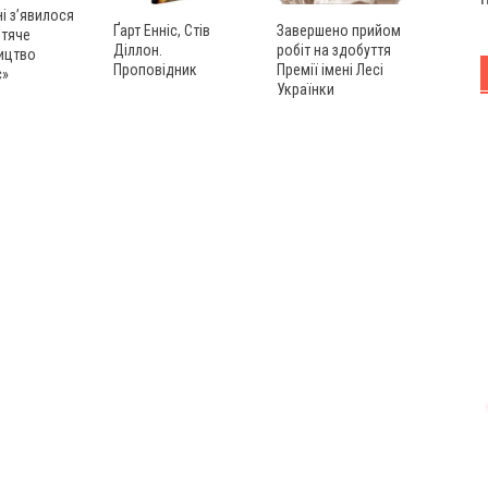
ні з’явилося
Ґарт Енніс, Стів
Завершено прийом
итяче
Діллон.
робіт на здобуття
ицтво
Проповідник
Премії імені Лесі
с»
Українки