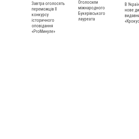
Оголосили
Завтра оголосять
В Украї
міжнародного
переможців ІІ
нове д
Букерівського
конкурсу
видавн
лауреата
історичного
«Кроку
оповідання
«ProМинуле»