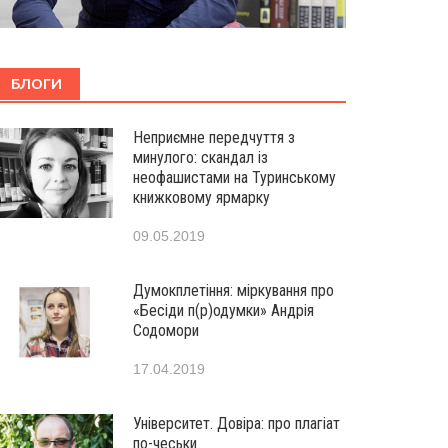
БЛОГИ
Неприємне передчуття з
минулого: скандал із
неофашистами на Туринському
книжковому ярмарку
09.05.2019
Думокплетіння: міркування про
«Бесіди п(р)одумки» Андрія
Содомори
17.04.2019
Університет. Довіра: про плагіат
по-чеськи