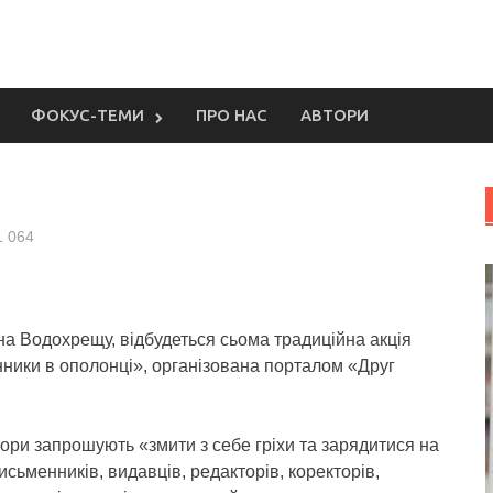
ФОКУС-ТЕМИ
ПРО НАС
АВТОРИ
1 064
 на Водохрещу, відбудеться сьома традиційна акція
ники в ополонці», організована порталом «Друг
ори запрошують «змити з себе гріхи та зарядитися на
сьменників, видавців, редакторів, коректорів,