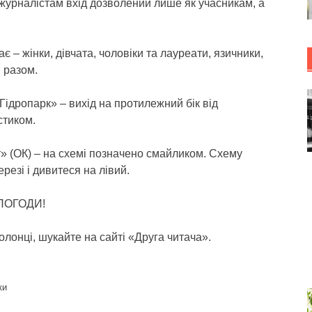
журналістам вхід дозволений лише як учасникам, а
є – жінки, дівчата, чоловіки та лауреати, язичники,
 разом.
 «Гідропарк» – вихід на протилежний бік від
стиком.
т» (ОК) – на схемі позначено смайликом. Схему
резі і дивитеся на лівий.
 ПОГОДИ!
олонці, шукайте на сайті «Друга читача».
ки