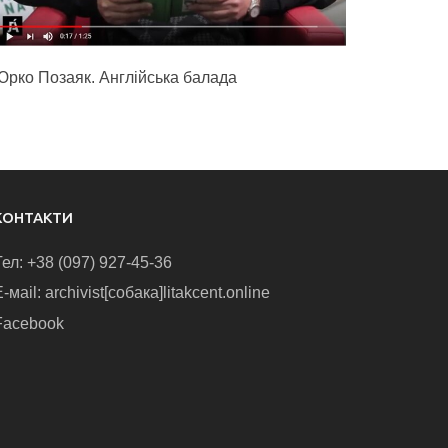
Юрко Позаяк. Англійська балада
КОНТАКТИ
Тел: +38 (097) 927-45-36
-маіl: archivist[собака]litakcent.online
Facebook