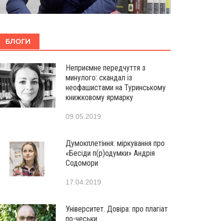
БЛОГИ
Неприємне передчуття з
минулого: скандал із
неофашистами на Туринському
книжковому ярмарку
09.05.2019
Думокплетіння: міркування про
«Бесіди п(р)одумки» Андрія
Содомори
17.04.2019
Університет. Довіра: про плагіат
по-чеськи