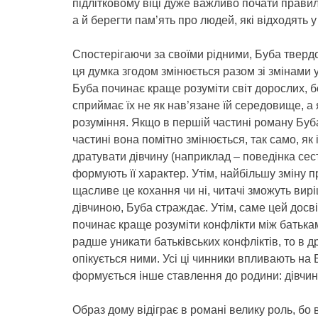
підлітковому віці дуже важливо почати правиль
а й берегти пам’ять про людей, які відходять у 
Спостерігаючи за своїми рідними, Буба твердо
ця думка згодом змінюється разом зі змінами 
Буба починає краще розуміти світ дорослих, бо
сприймає їх не як нав’язане їй середовище, а
розуміння. Якщо в першій частині роману Буба
частині вона помітно змінюється, так само, як і
дратувати дівчину (наприклад – поведінка се
формують її характер. Утім, найбільшу зміну 
щасливе це кохання чи ні, читачі зможуть вир
дівчиною, Буба страждає. Утім, саме цей досві
починає краще розуміти конфлікти між батька
радше уникати батьківських конфліктів, то в д
опікується ними. Усі ці чинники впливають на 
формується інше ставлення до родини: дівчин
Образ дому відіграє в романі велику роль, бо вс