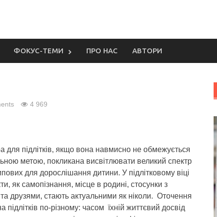
ФОКУС-ТЕМИ
ПРО НАС
АВТОРИ
ents
4 969
а для підлітків, якщо вона навмисно не обмежується
ьною метою, покликана висвітлювати великий спектр
типових для дорослішання дитини.
У підлітковому віці
кти, як самопізнання, місце в родині, стосунки з
та друзями, стають актуальними як ніколи. Оточення
а підлітків по-різному: часом їхній життєвий досвід