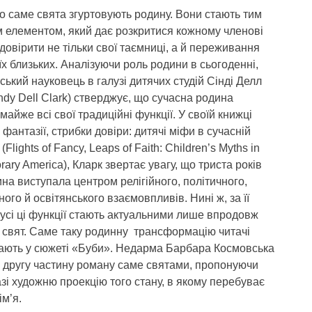
о саме свята згуртовують родину. Вони стають тим
м елементом, який дає розкритися кожному членові
довірити не тільки свої таємниці, а й переживання
х близьких. Аналізуючи роль родини в сьогоденні,
ький науковець в галузі дитячих студій Сінді Делл
ndy Dell Clark) стверджує, що сучасна родина
майже всі свої традиційні функції. У своїй книжці
фантазії, стрибки довіри: дитячі міфи в сучасній
Flights of Fancy, Leaps of Faith: Children’s Myths in
ary America), Кларк звертає увагу, що триста років
на виступала центром релігійного, політичного,
ого й освітянського взаємовпливів. Нині ж, за її
усі ці функції стають актуальними лише впродовж
 свят. Саме таку родинну трансформацію читачі
гають у сюжеті «Буби». Недарма Барбара Космовська
 другу частину роману саме святами, пропонуючи
зі художню проекцію того стану, в якому перебуває
ім’я.