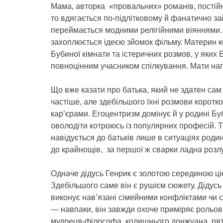
Мама, авторка «провальних» романів, постійн
то вдягається по-підлітковому й фанатично з
переймається модними релігійними віяннями. 
захоплюється ідеєю зйомок фільму. Материн ко
Бубиної кімнати та істеричних розмов, у яких
повноцінним учасником спілкування. Мати наг
Що вже казати про батька, який не здатен сам
частіше, але здебільшого їхні розмови коротко
кар’єрами. Егоцентризм домінує й у родині Бу
оволодіти котроюсь із популярних професій. Т
навідується до батьків лише в ситуаціях роди
до крайнощів, за першої ж сварки ладна розлу
Одначе дідусь Генрик є золотою серединою цієї
Здебільшого саме він є рушієм сюжету. Дідусь
виконує нав’язані сімейними конфліктами чи с
— навпаки, він завжди охоче приміряє рольові
мудреця-філософа, колишнього донжуана, ря