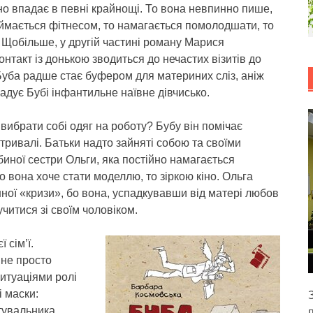
о впадає в певні крайнощі. То вона невпинно пише,
аймається фітнесом, то намагається помолодшати, то
Щобільше, у другій частині роману Марися
нтакт із донькою зводиться до нечастих візитів до
 Буба радше стає буфером для материних сліз, аніж
адує Бубі інфантильне наївне дівчисько.
 вибрати собі одяг на роботу? Бубу він помічає
тривалі. Батьки надто зайняті собою та своїми
биної сестри Ольги, яка постійно намагається
о вона хоче стати моделлю, то зіркою кіно. Ольга
нної «кризи», бо вона, успадкувавши від матері любов
читися зі своїм чоловіком.
 сім’ї.
 не просто
итуаціями ролі
 маски:
тувальника,