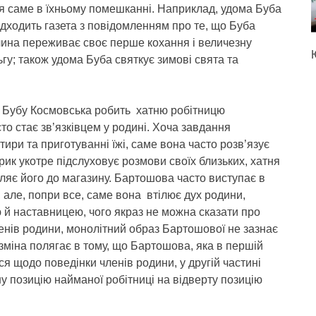
я саме в їхньому помешканні. Наприклад, удома Буба
адходить газета з повідомленням про те, що Буба
івчина переживає своє перше кохання і величезну
ьгу; також удома Буба святкує зимові свята та
 Бубу Космовська робить хатню робітницю
о стає зв’язківцем у родині. Хоча завдання
ири та приготуванні їжі, саме вона часто розв’язує
рик укотре підслуховує розмови своїх близьких, хатня
ляє його до магазину. Бартошова часто виступає в
и, але, попри все, саме вона втілює дух родини,
й наставницею, чого якраз не можна сказати про
ленів родини, монолітний образ Бартошової не зазнає
зміна полягає в тому, що Бартошова, яка в першій
я щодо поведінки членів родини, у другій частині
у позицію найманої робітниці на відверту позицію