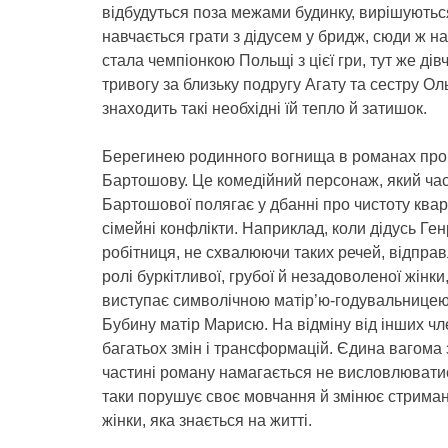
відбудуться поза межами будинку, вирішуютьс
навчається грати з дідусем у бридж, сюди ж н
стала чемпіонкою Польщі з цієї гри, тут же д
тривогу за близьку подругу Агату та сестру Ол
знаходить такі необхідні їй тепло й затишок.
Берегинею родинного вогнища в романах про
Бартошову. Це комедійний персонаж, який част
Бартошової полягає у дбанні про чистоту кварт
сімейні конфлікти. Наприклад, коли дідусь Ген
робітниця, не схвалюючи таких речей, відправ
ролі буркітливої, грубої й незадоволеної жінк
виступає символічною матір’ю-годувальницею 
Бубину матір Марисю. На відміну від інших ч
багатьох змін і трансформацій. Єдина вагома 
частині роману намагається не висловлюватис
таки порушує своє мовчання й змінює стриман
жінки, яка знається на житті.