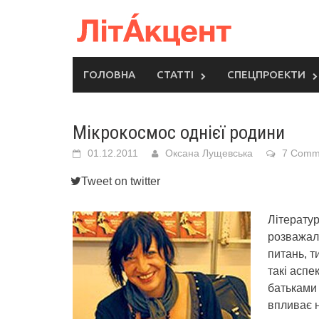
Skip
to
content
ГОЛОВНА
СТАТТІ
СПЕЦПРОЕКТИ
Мікрокосмос однієї родини
01.12.2011
Оксана Лущевська
7 Comm
Tweet on twitter
Літератур
розважал
питань, 
такі аспе
батьками 
впливає н