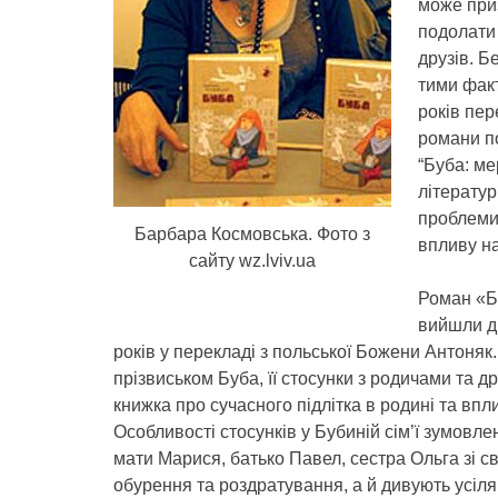
може приз
подолати 
друзів. Б
тими факт
років пер
романи по
“Буба: ме
літератур
проблеми 
Барбара Космовська. Фото з
впливу н
сайту wz.lviv.ua
Роман «Б
вийшли д
років у перекладі з польської Божени Антоняк
прізвиськом Буба, її стосунки з родичами та д
книжка про сучасного підлітка в родині та впл
Особливості стосунків у Бубиній сім’ї зумовле
мати Марися, батько Павел, сестра Ольга зі с
обурення та роздратування, а й дивують усіляк