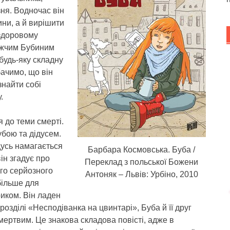
зня. Водночас він
ини, а й вирішити
 здоровому
лижчим Бубиним
будь-яку складну
бачимо, що він
знайти собі
.
 до теми смерті.
убою та дідусем.
дусь намагається
Барбара Космовська. Буба /
він згадує про
Переклад з польської Божени
ого серйозного
Антоняк – Львів: Урбіно, 2010
більше для
риком. Він ладен
розділі «Несподіванка на цвинтарі», Буба й її друг
мертвим. Це знакова складова повісті, адже в