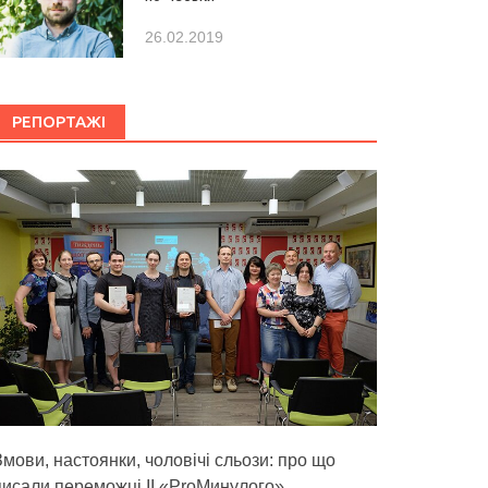
26.02.2019
РЕПОРТАЖІ
Змови, настоянки, чоловічі сльози: про що
писали переможці ІІ «ProМинулого»