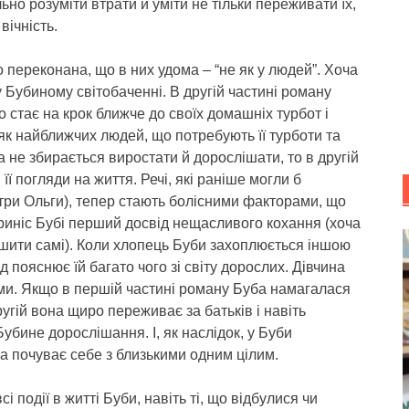
но розуміти втрати й уміти не тільки переживати їх,
вічність.
 переконана, що в них удома – “не як у людей”. Хоча
у Бубиному світобаченні. В другій частині роману
 стає на крок ближче до своїх домашніх турбот і
 як найближчих людей, що потребують її турботи та
 не збирається виростати й дорослішати, то в другій
 її погляди на життя. Речі, які раніше могли б
стри Ольги), тепер стають болісними факторами, що
приніс Бубі перший досвід нещасливого кохання (хоча
ішити самі). Коли хлопець Буби захоплюється іншою
д пояснює їй багато чого зі світу дорослих. Дівчина
ми. Якщо в першій частині роману Буба намагалася
ругій вона щиро переживає за батьків і навіть
Бубине дорослішання. І, як наслідок, у Буби
а почуває себе з близькими одним цілим.
і події в житті Буби, навіть ті, що відбулися чи