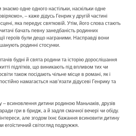
 знаємо одне одного настільки, наскільки одне
віряємо», – каже дідусь Генрик у другій частині
 сцені, яка передує святковій. Утім, його слова стають
читачі бачать певну занедбаність родинних
иції героїв були дещо награними. Насправді вони
 шанують родинні стосунки.
итачів будні й свята родини та історію дорослішання
житті підлітків, що виникають під впливом тих чи
віти також посідають чільне місце в романі, як і
остійно намагається нав’язати дідусеві Генрику та
у – всиновлення дитини родиною Маньчаків, друзів
заради гри в бридж, а й задля смачної вечері чи обіду.
інтереси, але згодом їхнє бажання всиновити дитину
чи егоїстичний світогляд подружжя.