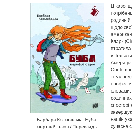
Цікаво, щ
потрібни
родини й 
щодо свої
американс
Кларк (Ci
втратила 
«Польоти 
Америці» (
Contempor
тому роди
професійн
словами, 
родинних
спостері
завершує
нашій ува
Барбара Космовська. Буба:
сучасна с
мертвий сезон / Переклад з