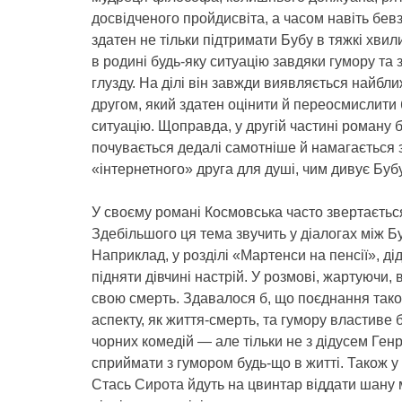
досвідченого пройдисвіта, а часом навіть бев
здатен не тільки підтримати Бубу в тяжкі хвил
в родині будь-яку ситуацію завдяки гумору та
глузду. На ділі він завжди виявляється найб
другом, який здатен оцінити й переосмислити 
ситуацію. Щоправда, у другій частині роману 
почувається дедалі самотніше й намагається 
«інтернетного» друга для душі, чим дивує Бубу
У своєму романі Космовська часто звертається
Здебільшого ця тема звучить у діалогах між Б
Наприклад, у розділі «Мартенси на пенсії», ді
підняти дівчині настрій. У розмові, жартуючи, 
свою смерть. Здавалося б, що поєднання так
аспекту, як життя-смерть, та гумору властиве 
чорних комедій — але тільки не з дідусем Ген
сприймати з гумором будь-що в житті. Також у 
Стась Сирота йдуть на цвинтар віддати шану 