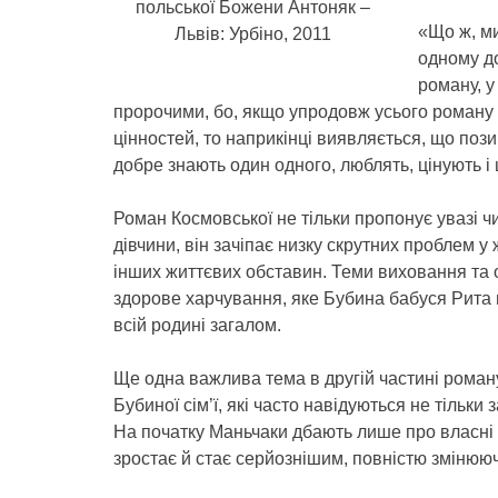
польської Божени Антоняк –
«Що ж, ми
Львів: Урбіно, 2011
одному до
роману, у
пророчими, бо, якщо упродовж усього роману 
цінностей, то наприкінці виявляється, що поз
добре знають один одного, люблять, цінують і
Роман Космовської не тільки пропонує увазі ч
дівчини, він зачіпає низку скрутних проблем у 
інших життєвих обставин. Теми виховання та ос
здорове харчування, яке Бубина бабуся Рита п
всій родині загалом.
Ще одна важлива тема в другій частині роман
Бубиної сім’ї, які часто навідуються не тільки 
На початку Маньчаки дбають лише про власні 
зростає й стає серйознішим, повністю змінюю