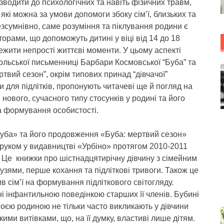
водити до психологічних та навіть фізичних травм,
які можна за умови допомоги збоку сім’ї, близьких та
езсумнівно, саме розуміння та піклування родини є
орами, що допоможуть дитині у віці від 14 до 18
ежити непрості життєві моменти. У цьому аспекті
льської письменниці Барбари Космовської “Буба” та
ртвий сезон”, окрім типових принад “дівчачої”
и для підлітків, пропонують читачеві ще й погляд на
нового, сучасного типу стосунків у родині та його
а формування особистості.
уба» та його продовження «Буба: мертвий сезон»
руком у видавництві «Урбіно» протягом 2010-2011
. Це книжки про шістнадцятирічну дівчину з сімейним
рузями, перше кохання та підліткові тривоги. Також це
ив сім’ї на формування підліткового світогляду.
ні інфантильною поведінкою старших її членів. Бубині
воєю родиною не тільки часто викликають у дівчини
ими витівками, що, на її думку, властиві лише дітям.