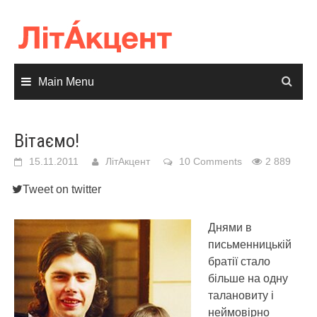
Skip
to
content
Main Menu
Вітаємо!
15.11.2011
ЛітАкцент
10 Comments
2 889
Tweet on twitter
Днями в
письменницькій
братії стало
більше на одну
талановиту і
неймовірно