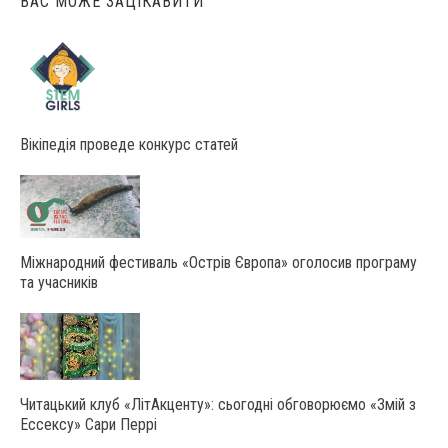
ВАС МОЖЕ ЗАЦІКАВИТИ
Вікіпедія проведе конкурс статей
Міжнародний фестиваль «Острів Європа» оголосив програму
та учасників
Читацький клуб «ЛітАкценту»: сьогодні обговорюємо «Змій з
Ессексу» Сари Перрі