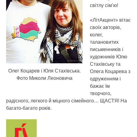
світлу сім’ю!
«ЛітАкцент» вітає
своїх авторів,
колег,
талановитих
письменників і
художників Юлю
Стахівську та
Олег Коцарев і Юля Стахівська.
Олега Коцарева з
Фото Миколи Леоновича
одруженням і
бажає їм
творчого,
радісного, легкого й міцного сімейного… ЩАСТЯ! На
багато-багато років.