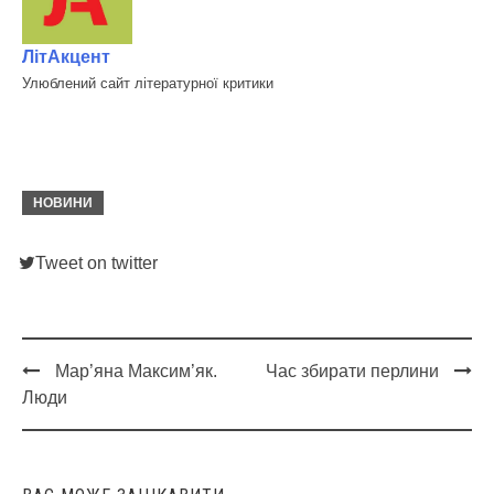
ЛітАкцент
Улюблений сайт літературної критики
НОВИНИ
Tweet on twitter
Мар’яна Максим’як.
Час збирати перлини
Post
Люди
navigation