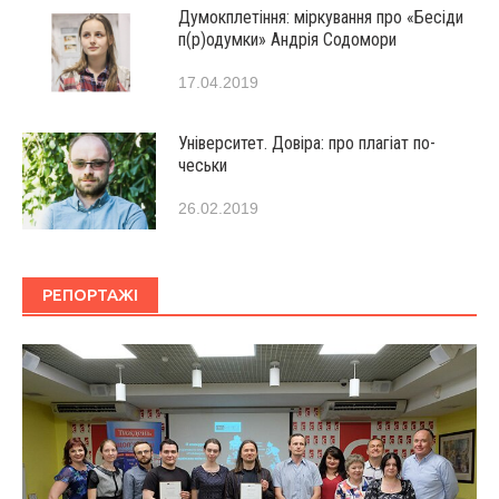
Думокплетіння: міркування про «Бесіди
п(р)одумки» Андрія Содомори
17.04.2019
Університет. Довіра: про плагіат по-
чеськи
26.02.2019
РЕПОРТАЖІ