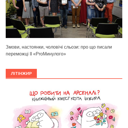
Змови, настоянки, чоловічі сльози: про що писали
переможці ІІ «ProМинулого»
ЛІТІНЖИР