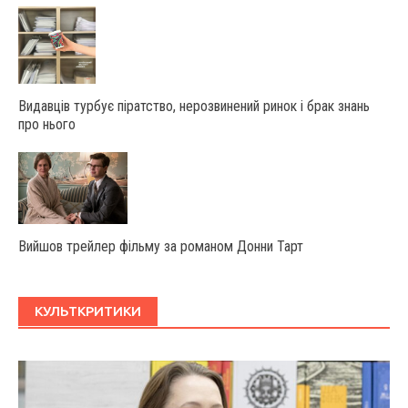
Видавців турбує піратство, нерозвинений ринок і брак знань
про нього
Вийшов трейлер фільму за романом Донни Тарт
КУЛЬТКРИТИКИ