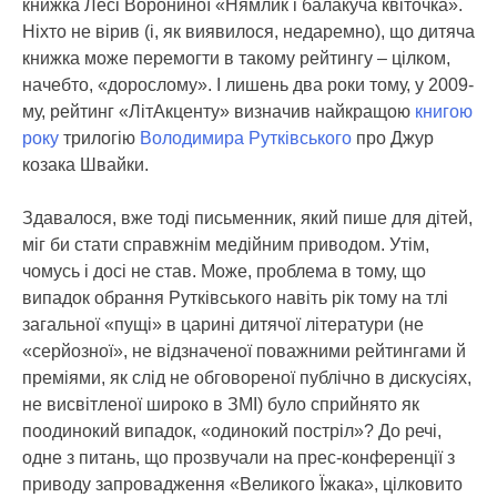
книжка Лесі Ворониної «Нямлик і балакуча квіточка».
Ніхто не вірив (і, як виявилося, недаремно), що дитяча
книжка може перемогти в такому рейтингу – цілком,
начебто, «дорослому». І лишень два роки тому, у 2009-
му, рейтинг «ЛітАкценту» визначив найкращою
книгою
року
трилогію
Володимира Рутківського
про Джур
козака Швайки.
Здавалося, вже тоді письменник, який пише для дітей,
міг би стати справжнім медійним приводом. Утім,
чомусь і досі не став. Може, проблема в тому, що
випадок обрання Рутківського навіть рік тому на тлі
загальної «пущі» в царині дитячої літератури (не
«серйозної», не відзначеної поважними рейтингами й
преміями, як слід не обговореної публічно в дискусіях,
не висвітленої широко в ЗМІ) було сприйнято як
поодинокий випадок, «одинокий постріл»? До речі,
одне з питань, що прозвучали на прес-конференції з
приводу запровадження «Великого Їжака», цілковито