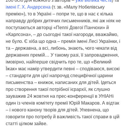
200 осіб для кожного з авторів –
уже велика честь
) та
імені Г. Х. Андерсена
(т. зв. «Малу Нобелівську
премію»), то в Україні – попри те, що в нас є кілька
направду добрих дитячих письменників, які аж ніяк не
поступаються авторці «Пеппі Довгої Панчохи» й
«Карлсона», – до сьогодні такої нагороди, вважаймо,
не було. Є хіба що одна – премія імені Лесі Українки, і
та – державна, а всі, либонь, знають, чого чекати від
державних премій… У такому разі, її запровадження,
імовірно, найперше свідчить про те, що «Великий
Їжак» має намір утвердити певні – сподіваюся, високі
– стандарти для цієї напрочуд специфічної царини
письменства – книжок, написаних для дітей. Ідеться
про створення такої потрібної ієрархії, як слушно
зауважив 24 жовтня на прес-конференції в УНІАНі
один із членів комітету премії Юрій Макаров. А відтак
– і нового канону творів для дітей. Упевнена, що
говорити про потребу й важливість такої справи в цій
статті цілком зайве.