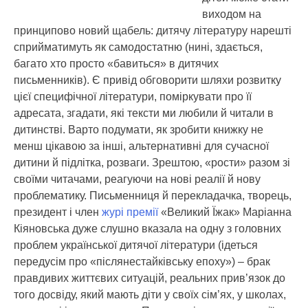
виходом на
принципово новий щабель: дитячу літературу нарешті
сприйматимуть як самодостатню (нині, здається,
багато хто просто «бавиться» в дитячих
письменників). Є привід обговорити шляхи розвитку
цієї специфічної літератури, поміркувати про її
адресата, згадати, які тексти ми любили й читали в
дитинстві. Варто подумати, як зробити книжку не
менш цікавою за інші, альтернативні для сучасної
дитини й підлітка, розваги. Зрештою, «рости» разом зі
своїми читачами, реагуючи на нові реалії й нову
проблематику. Письменниця й перекладачка, творець,
президент і член
журі премії
«Великий Їжак» Маріанна
Кіяновська дуже слушно вказала на одну з головних
проблем української дитячої літератури (ідеться
передусім про «післянестайківську епоху») – брак
правдивих життєвих ситуацій, реальних прив’язок до
того досвіду, який мають діти у своїх сім’ях, у школах,