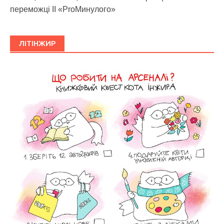
переможці ІІ «ProМинулого»
ЛІТІНЖИР