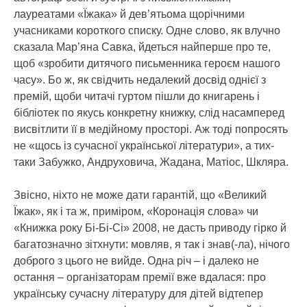
лауреатами «Їжака» й дев’ятьома щорічними
учасниками короткого списку. Одне слово, як влучно
сказала Мар’яна Савка, йдеться найперше про те,
щоб «зробити дитячого письменника героєм нашого
часу». Бо ж, як свідчить недалекий досвід однієї з
премій, щоби читачі гуртом пішли до книгарень і
бібліотек по якусь конкретну книжку, слід насамперед
висвітлити її в медійному просторі. Аж тоді попросять
не «щось із сучасної української літератури», а тих-
таки Забужко, Андруховича, Жадана, Матіос, Шкляра.
Звісно, ніхто не може дати гарантій, що «Великий
Їжак», як і та ж, приміром, «Коронація слова» чи
«Книжка року Бі-Бі-Сі» 2008, не дасть приводу гірко й
багатозначно зітхнути: мовляв, я так і знав(-ла), нічого
доброго з цього не вийде. Одна річ – і далеко не
остання – організаторам премії вже вдалася: про
українську сучасну літературу для дітей відтепер