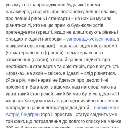
усьому світі запровадження будь-якої премії
насамперед свідчить про постановку певної планки,
про певний рівень і стандарти – на них би мусили
рівнятися ті, хто на цю премію будь-коли хотів
претендувати (врешті, якщо не влаштовують рівень і
стандарти однієї нагороди –
запроваджується нова
, з
інакшими орієнтирами). І навпаки: відсутність премії
(як матеріального (грошей) і нематеріального
заохочення (слави)) в певній царині свідчить про
нестійкість її стандартів та орієнтирів, про відсутність
«зразка», на який – звісно, в ідеалі – слід рівнятися.
(Ясна річ, мені наразі не йдеться про ідеологічні
пріоритети багатьох із відомих нам нагород, маю на
увазі такий стан речей, який би мав бути «в ідеалі».) І
якщо на Заході маємо аж дві надзвичайно престижні
нагороди в царині літератури для дітей –
премії імені
Астрід Ліндґрен
(про її престиж і статус свідчить уже
той факт, що потрапляння до довгого списку на майже