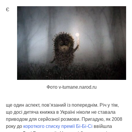
Є
Фото v-tumane.narod.ru
ще один аспект, пов’язаний із попереднім. Річ у тім,
що досі дитяча книжка в Україні ніколи не ставала
приводом для серйозної розмови. Пригадую, як 2008
року до
короткого списку премії Бі-Бі-Сі
ввійшла