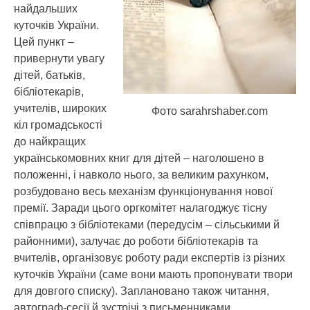
найдальших
куточків України.
Цей пункт –
привернути увагу
дітей, батьків,
бібліотекарів,
учителів, широких
Фото sarahrshaber.com
кіл громадськості
до найкращих
українськомовних книг для дітей – наголошено в
положенні, і навколо нього, за великим рахунком,
розбудовано весь механізм функціонування нової
премії. Заради цього оргкомітет налагоджує тісну
співпрацю з бібліотеками (передусім – сільськими й
районними), залучає до роботи бібліотекарів та
вчителів, організовує роботу ради експертів із різних
куточків України (саме вони мають пропонувати твори
для довгого списку). Заплановано також читання,
автограф-сесії й зустрічі з письменниками,