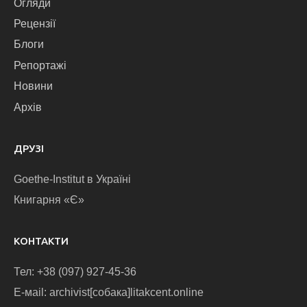
Огляди
Рецензії
Блоги
Репортажі
Новини
Архів
ДРУЗІ
Goethe-Institut в Україні
Книгарня «Є»
КОНТАКТИ
Тел: +38 (097) 927-45-36
E-маіl: archivist[собака]litakcent.online