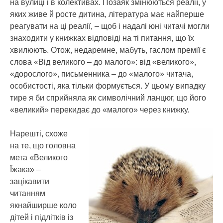
на вулиці і в колективах. Позаяк змінюються реалії, у
яких живе й росте дитина, література має найперше
реагувати на ці реалії, – щоб і надалі юні читачі могли
знаходити у книжках відповіді на ті питання, що їх
хвилюють. Отож, недаремне, мабуть, гаслом премії є
слова «Від великого – до малого»: від «великого»,
«дорослого», письменника – до «малого» читача,
особистості, яка тільки формується. У цьому випадку
тире я би сприйняла як символічний ланцюг, що його
«великий» перекидає до «малого» через книжку.
Нарешті, схоже
на те, що головна
мета «Великого
Їжака» –
зацікавити
читанням
якнайширше коло
дітей і підлітків із