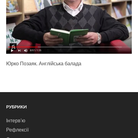
Юрко Позаяк. Англійська балада
РУБРИКИ
Інтерв'ю
Рефлексії