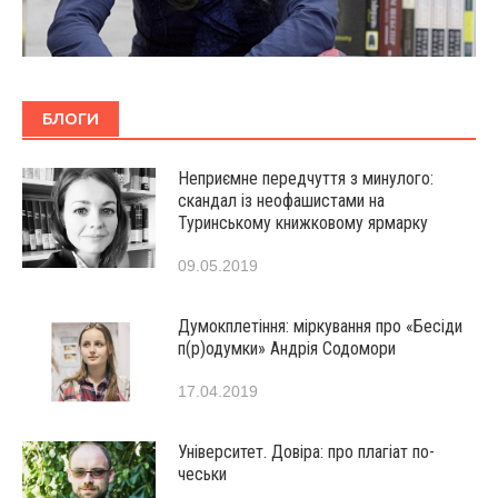
БЛОГИ
Неприємне передчуття з минулого:
скандал із неофашистами на
Туринському книжковому ярмарку
09.05.2019
Думокплетіння: міркування про «Бесіди
п(р)одумки» Андрія Содомори
17.04.2019
Університет. Довіра: про плагіат по-
чеськи