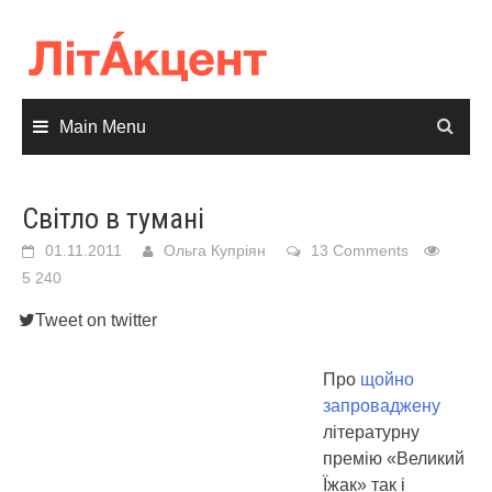
Skip
to
content
Main Menu
Світло в тумані
01.11.2011
Ольга Купріян
13 Comments
5 240
Tweet on twitter
Про
щойно
запроваджену
літературну
премію «Великий
Їжак» так і