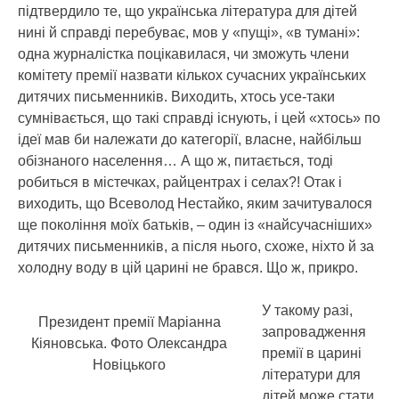
підтвердило те, що українська література для дітей
нині й справді перебуває, мов у «пущі», «в тумані»:
одна журналістка поцікавилася, чи зможуть члени
комітету премії назвати кількох сучасних українських
дитячих письменників. Виходить, хтось усе-таки
сумнівається, що такі справді існують, і цей «хтось» по
ідеї мав би належати до категорії, власне, найбільш
обізнаного населення… А що ж, питається, тоді
робиться в містечках, райцентрах і селах?! Отак і
виходить, що Всеволод Нестайко, яким зачитувалося
ще покоління моїх батьків, – один із «найсучасніших»
дитячих письменників, а після нього, схоже, ніхто й за
холодну воду в цій царині не брався. Що ж, прикро.
У такому разі,
Президент премії Маріанна
запровадження
Кіяновська. Фото Олександра
премії в царині
Новіцького
літератури для
дітей може стати