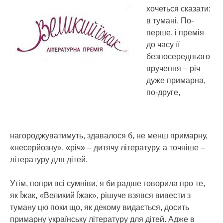
хочеться сказати:
в тумані.
По-
перше, і премія
до часу її
безпосереднього
вручення – річ
дуже примарна,
по-друге,
нагороджуватимуть, здавалося б, не менш примарну,
«несерйозну», «річ» – дитячу літературу, а точніше –
літературу для дітей.
Утім, попри всі сумніви, я би радше говорила про те,
як Їжак, «Великий Їжак», рішуче взявся вивести з
туману цю поки що, як декому видається, досить
примарну українську літературу для дітей. Адже в