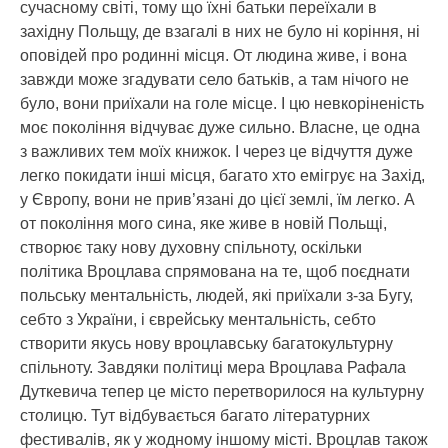
сучасному світі, тому що їхні батьки переїхали в
західну Польщу, де взагалі в них не було ні коріння, ні
оповідей про родинні місця. От людина живе, і вона
завжди може згадувати село батьків, а там нічого не
було, вони приїхали на голе місце. І цю невкоріненість
моє покоління відчуває дуже сильно. Власне, це одна
з важливих тем моїх книжок. І через це відчуття дуже
легко покидати інші місця, багато хто емігрує на Захід,
у Європу, вони не прив’язані до цієї землі, їм легко. А
от покоління мого сина, яке живе в новій Польщі,
створює таку нову духовну спільноту, оскільки
політика Вроцлава спрямована на те, щоб поєднати
польську ментальність, людей, які приїхали з-за Бугу,
себто з України, і єврейську ментальність, себто
створити якусь нову вроцлавську багатокультурну
спільноту. Завдяки політиці мера Вроцлава Рафала
Дуткевича тепер це місто перетворилося на культурну
столицю. Тут відбувається багато літературних
фестивалів, як у жодному іншому місті. Вроцлав також