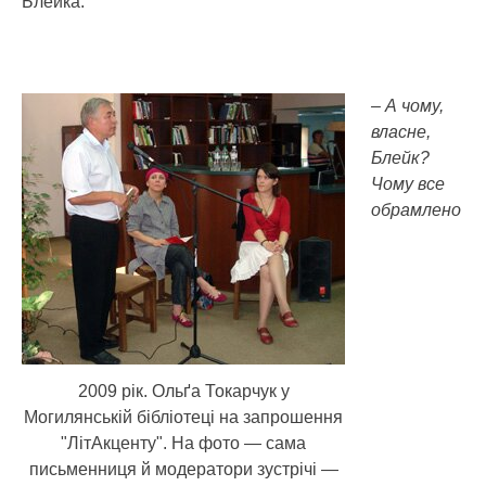
Блейка.
– А чому,
власне,
Блейк?
Чому все
обрамлено
2009 рік. Ольґа Токарчук у
Могилянській бібліотеці на запрошення
"ЛітАкценту". На фото — сама
письменниця й модератори зустрічі —