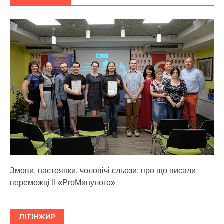
Змови, настоянки, чоловічі сльози: про що писали
переможці ІІ «ProМинулого»
ЛІТІНЖИР