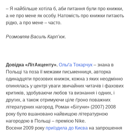
– Я найбільше хотіла б, аби питання були про книжки,
а не про мене як особу. Натомість про книжки питають
рідко, а про мене – часто.
Розмовляв Василь Карп’юк.
Довідка «ЛітАкценту».
Ольґа Токарчук
– знана в
Польщі та поза її межами письменниця, авторка
одинадцяти прозових книжок, кожна з яких неодмінно
опинялась у центрі уваги звичайних читачів і фахових
критиків, здобуваючи любов та визнання і одних, і
других, а також отримуючи ціле ґроно поважних
літературних нагород. Роман «Бігуни» (2007) 2008
року було вшановано найвищою літературною
нагородою в Польщі – премією Nike.
Восени 2009 року
приїздила до Києва
на запрошення