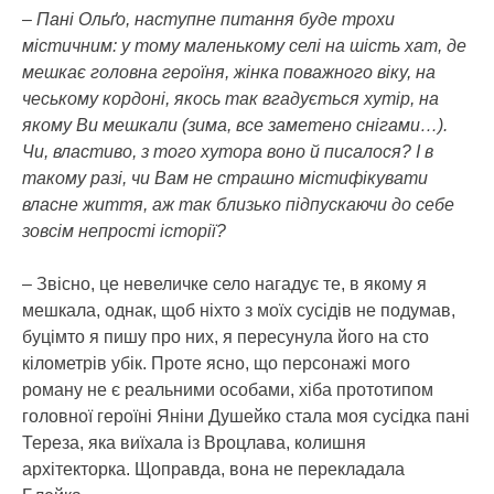
– Пані Ольґо, наступне питання буде трохи
містичним: у тому маленькому селі на шість хат, де
мешкає головна героїня, жінка поважного віку, на
чеському кордоні, якось так вгадується хутір, на
якому Ви мешкали (зима, все заметено снігами…).
Чи, властиво, з того хутора воно й писалося? І в
такому разі, чи Вам не страшно містифікувати
власне життя, аж так близько підпускаючи до себе
зовсім непрості історії?
– Звісно, це невеличке село нагадує те, в якому я
мешкала, однак, щоб ніхто з моїх сусідів не подумав,
буцімто я пишу про них, я пересунула його на сто
кілометрів убік. Проте ясно, що персонажі мого
роману не є реальними особами, хіба прототипом
головної героїні Яніни Душейко стала моя сусідка пані
Тереза, яка виїхала із Вроцлава, колишня
архітекторка. Щоправда, вона не перекладала