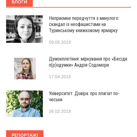
БЛОГИ
Неприємне передчуття з минулого:
скандал із неофашистами на
Туринському книжковому ярмарку
09.05.2019
Думокплетіння: міркування про «Бесіди
п(р)одумки» Андрія Содомори
17.04.2019
Університет. Довіра: про плагіат по-
чеськи
26.02.2019
РЕПОРТАЖІ