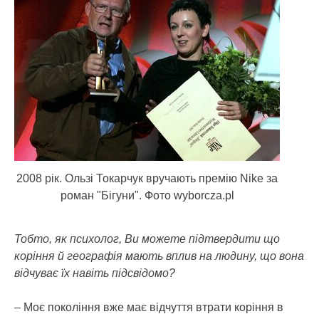
2008 рік. Ользі Токарчук вручають премію Nike за
роман "Бігуни". Фото wyborcza.pl
Тобто, як психолог, Ви можете підтвердити що
коріння й географія мають вплив на людину, що вона
відчуває їх навіть підсвідомо?
– Моє покоління вже має відчуття втрати коріння в