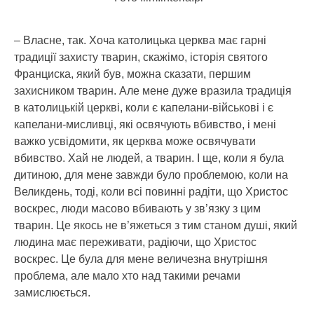
– Власне, так. Хоча католицька церква має гарні
традиції захисту тварин, скажімо, історія святого
Франциска, який був, можна сказати, першим
захисником тварин. Але мене дуже вразила традиція
в католицькій церкві, коли є капелани-військові і є
капелани-мисливці, які освячують вбивство, і мені
важко усвідомити, як церква може освячувати
вбивство. Хай не людей, а тварин. І ще, коли я була
дитиною, для мене завжди було проблемою, коли на
Великдень, тоді, коли всі повинні радіти, що Христос
воскрес, люди масово вбивають у зв’язку з цим
тварин. Це якось не в’яжеться з тим станом душі, який
людина має переживати, радіючи, що Христос
воскрес. Це була для мене величезна внутрішня
проблема, але мало хто над такими речами
замислюється.