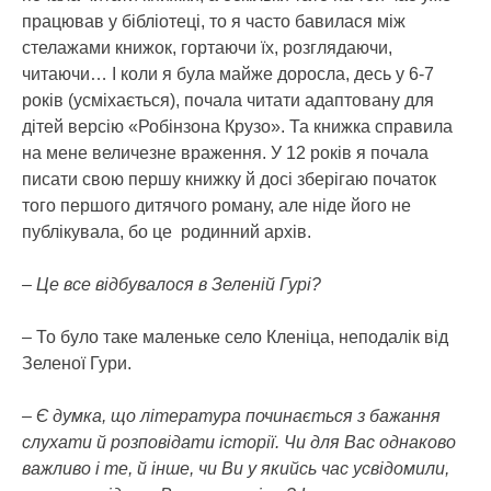
працював у бібліотеці, то я часто бавилася між
стелажами книжок, гортаючи їх, розглядаючи,
читаючи… І коли я була майже доросла, десь у 6-7
років (усміхається), почала читати адаптовану для
дітей версію «Робінзона Крузо». Та книжка справила
на мене величезне враження. У 12 років я почала
писати свою першу книжку й досі зберігаю початок
того першого дитячого роману, але ніде його не
публікувала, бо це родинний архів.
– Це все відбувалося в Зеленій Гурі?
– То було таке маленьке село Кленіца, неподалік від
Зеленої Гури.
– Є думка, що література починається з бажання
слухати й розповідати історії. Чи для Вас однаково
важливо і те, й інше, чи Ви у якийсь час усвідомили,