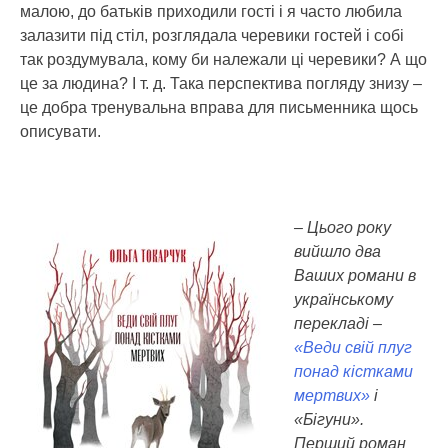
малою, до батьків приходили гості і я часто любила
залазити під стіл, розглядала черевики гостей і собі
так роздумувала, кому би належали ці черевики? А що
це за людина? І т. д. Така перспектива погляду знизу –
це добра тренувальна вправа для письменника щось
описувати.
– Цього року
вийшло два
Ваших романи в
українському
перекладі –
«Веди свій плуг
понад кістками
мертвих»
і
«Бігуни».
Перший роман