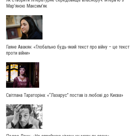
Мар’яною Максим’як
Гаяне Авакян: «Глобально будь-який текст про війну – це текст
проти війни»
Світлана Тараторіна: «“Лазарус” постав із любові до Києва»