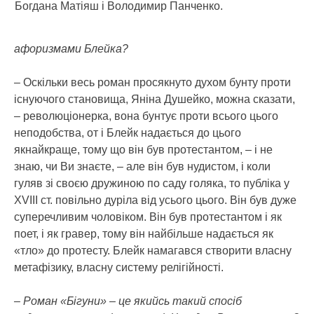
Богдана Матіяш і Володимир Панченко.
афоризмами Блейка?
– Оскільки весь роман просякнуто духом бунту проти
існуючого становища, Яніна Душейко, можна сказати,
– революціонерка, вона бунтує проти всього цього
неподобства, от і Блейк надається до цього
якнайкраще, тому що він був протестантом, – і не
знаю, чи Ви знаєте, – але він був нудистом, і коли
гуляв зі своєю дружиною по саду голяка, то публіка у
ХVIII ст. повільно дуріла від усього цього. Він був дуже
суперечливим чоловіком. Він був протестантом і як
поет, і як гравер, тому він найбільше надається як
«тло» до протесту. Блейк намагався створити власну
метафізику, власну систему релігійності.
– Роман «Бігуни» – це якийсь такий спосіб