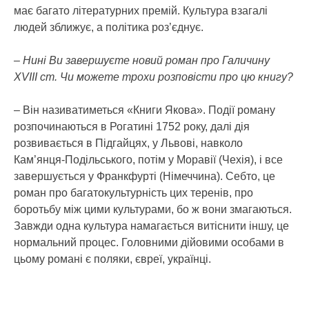
має багато літературних премій. Культура взагалі
людей зближує, а політика роз’єднує.
– Нині Ви завершуєте новий роман про Галичину
ХVIII ст. Чи можете трохи розповісти про цю книгу?
– Він називатиметься «Книги Якова». Події роману
розпочинаються в Рогатині 1752 року, далі дія
розвивається в Підгайцях, у Львові, навколо
Кам’янця-Подільського, потім у Моравії (Чехія), і все
завершується у Франкфурті (Німеччина). Себто, це
роман про багатокультурність цих теренів, про
боротьбу між цими культурами, бо ж вони змагаються.
Завжди одна культура намагається витіснити іншу, це
нормальний процес. Головними дійовими особами в
цьому романі є поляки, євреї, українці.