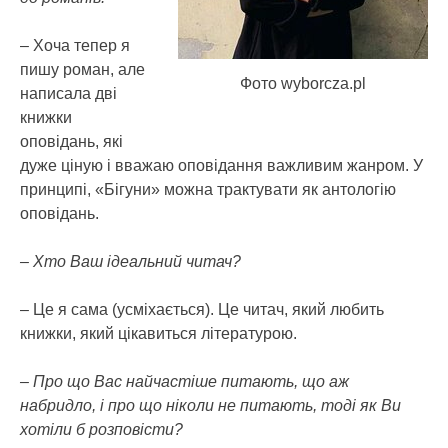
– Хоча тепер я
пишу роман, але
Фото wyborcza.pl
написала дві
книжки
оповідань, які
дуже ціную і вважаю оповідання важливим жанром. У
принципі, «Бігуни» можна трактувати як антологію
оповідань.
– Хто Ваш ідеальний читач?
– Це я сама (усміхається). Це читач, який любить
книжки, який цікавиться літературою.
– Про що Вас найчастіше питають, що аж
набридло, і про що ніколи не питають, тоді як Ви
хотіли б розповісти?