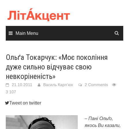
Skip
to
content
Main Menu
Ольґа Токарчук: «Моє покоління
дуже сильно відчуває свою
невкоріненість»
21.10.2011
Василь Карп’юк
2 Comments
3 107
Tweet on twitter
– Пані Ольґо,
якось Ви казали,