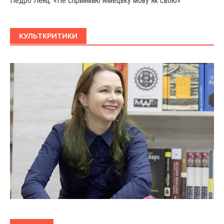
Педро Ленц: «Не сприймаю німецьку мову як свою»
КУЛЬТКРИТИКИ