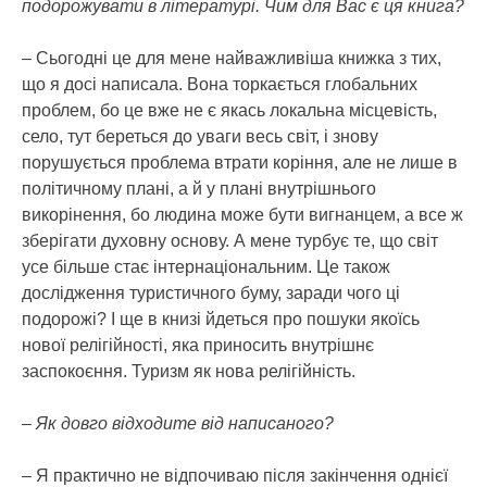
подорожувати в літературі. Чим для Вас є ця книга?
– Сьогодні це для мене найважливіша книжка з тих,
що я досі написала. Вона торкається глобальних
проблем, бо це вже не є якась локальна місцевість,
село, тут береться до уваги весь світ, і знову
порушується проблема втрати коріння, але не лише в
політичному плані, а й у плані внутрішнього
викорінення, бо людина може бути вигнанцем, а все ж
зберігати духовну основу. А мене турбує те, що світ
усе більше стає інтернаціональним. Це також
дослідження туристичного буму, заради чого ці
подорожі? І ще в книзі йдеться про пошуки якоїсь
нової релігійності, яка приносить внутрішнє
заспокоєння. Туризм як нова релігійність.
– Як довго відходите від написаного?
– Я практично не відпочиваю після закінчення однієї