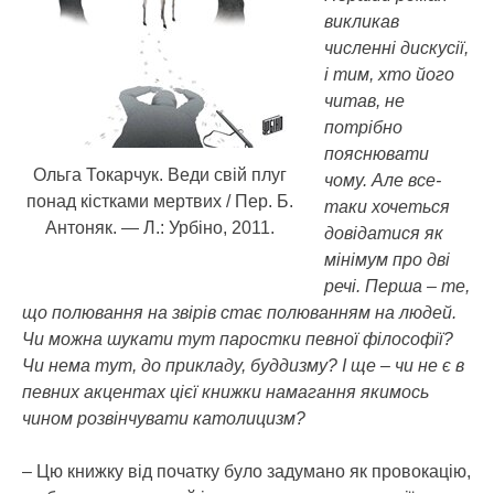
викликав
численні дискусії,
і тим, хто його
читав, не
потрібно
пояснювати
Ольга Токарчук. Веди свій плуг
чому. Але все-
понад кістками мертвих / Пер. Б.
таки хочеться
Антоняк. — Л.: Урбіно, 2011.
довідатися як
мінімум про дві
речі. Перша – те,
що полювання на звірів стає полюванням на людей.
Чи можна шукати тут паростки певної філософії?
Чи нема тут, до прикладу, буддизму? І ще – чи не є в
певних акцентах цієї книжки намагання якимось
чином розвінчувати католицизм?
– Цю книжку від початку було задумано як провокацію,