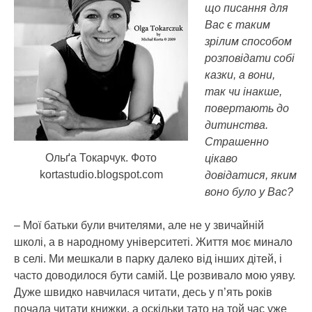
що писання для
Вас є таким
зрілим способом
розповідати собі
казки, а вони,
так чи інакше,
повертають до
дитинства.
Страшенно
Ольґа Токарчук. Фото
цікаво
kortastudio.blogspot.com
довідатися, яким
воно було у Вас?
– Мої батьки були вчителями, але не у звичайній
школі, а в народному університеті. Життя моє минало
в селі. Ми мешкали в парку далеко від інших дітей, і
часто доводилося бути самій. Це розвивало мою уяву.
Дуже швидко навчилася читати, десь у п’ять років
почала читати книжки, а оскільки тато на той час уже