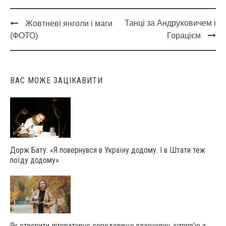
Танці за Андруховичем і
Жовтневі янголи і маги
Post
(ФОТО)
Горацієм
navigation
ВАС МОЖЕ ЗАЦІКАВИТИ
Дорж Бату: «Я повернувся в Україну додому. І в Штати теж
поїду додому»
Як створити літературне середовище власноруч: інтерв’ю з