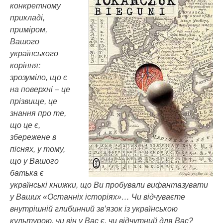
конкретному
прикладі,
приміром,
Вашого
українського
коріння:
зрозуміло, що є
на поверхні – це
прізвище, це
знання про те,
що це є,
збережене в
піснях, у тому,
що у Вашого
батька є
українські книжки, що Ви пробували вифантазувати
у Ваших «Останніх історіях»… Чи відчуваєте
внутрішній глибинний зв’язок із українською
культурою, чи він у Вас є, чи відчутний для Вас?