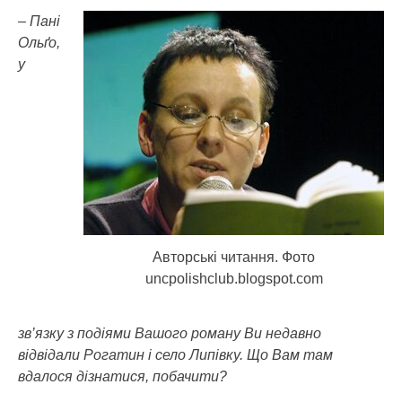
– Пані
Ольґо,
у
Авторські читання. Фото
uncpolishclub.blogspot.com
зв’язку з подіями Вашого роману Ви недавно
відвідали Рогатин і село Липівку. Що Вам там
вдалося дізнатися, побачити?