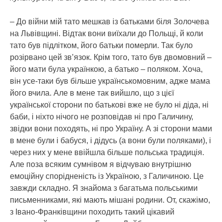
– До війни мій тато мешкав із батьками біля Золочева
на Львівщині. Відтак вони виїхали до Польщі, й коли
тато був підлітком, його батьки померли. Так було
розірвано цей зв’язок. Крім того, тато був двомовний –
його мати була українкою, а батько – поляком. Хоча,
він усе-таки був більше українськомовним, адже мама
його вчила. Але в мене так вийшло, що з цієї
української сторони по батькові вже не було ні діда, ні
баби, і ніхто нічого не розповідав ні про Галичину,
звідки вони походять, ні про Україну. А зі сторони мами
в мене були і бабуся, і дідусь (а вони були поляками), і
через них у мене ввійшла більше польська традиція.
Але поза всяким сумнівом я відчуваю внутрішню
емоційну спорідненість із Україною, з Галичиною. Це
завжди складно. Я знайома з багатьма польськими
письменниками, які мають мішані родини. От, скажімо,
з Івано-Франківщини походить такий цікавий