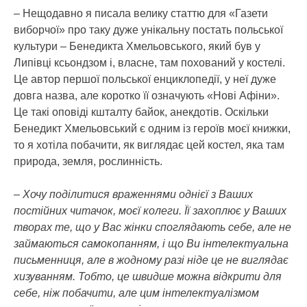
– Нещодавно я писала велику статтю для «Газети
виборчої» про таку дуже унікальну постать польської
культури – Бенедикта Хмельовського, який був у
Липівці ксьондзом і, власне, там похований у костелі.
Це автор першої польської енциклопедії, у неї дуже
довга назва, але коротко її означують «Нові Афіни».
Це такі оповіді кшталту байок, анекдотів. Оскільки
Бенедикт Хмельовський є одним із героїв моєї книжки,
то я хотіла побачити, як виглядає цей костел, яка там
природа, земля, рослинність.
– Хочу поділитися враженнями однієї з Ваших
постійних читачок, моєї колеги. Її захоплює у Ваших
творах те, що у Вас жінки споглядають себе, але не
займаються самокопанням, і що Ви інтелектуальна
письменниця, але в жодному разі ніде це не виглядає
хизуванням. Тобто, це швидше можна відкрити для
себе, ніж побачити, але цим інтелектуалізмом