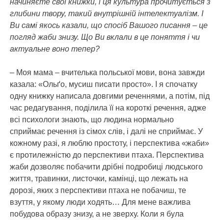
начиняєте свої книжки, і ця культура прочитується з
глибини твору, такий внутрішній інтелектуалізм. І
Ви самі якось казали, що спосіб Вашого писання – це
погляд жаби знизу. Що Ви вклали в це поняття і чи
актуальне воно тепер?
– Моя мама – вчителька польської мови, вона завжди
казала: «Ольґо, мусиш писати просто». І я спочатку
одну книжку написала довгими реченнями, а потім, під
час редагування, поділила її на короткі речення, адже
всі психологи знають, що людина нормально
сприймає речення із сімох слів, і далі не сприймає. У
кожному разі, я люблю простоту, і перспектива «жаби»
є протилежністю до перспективи птаха. Перспектива
жаби дозволяє побачити дрібні подробиці людського
життя, травинки, листочки, камінці, що лежать на
дорозі, яких з перспективи птаха не побачиш, те
взуття, у якому люди ходять… Для мене важлива
побудова образу знизу, а не зверху. Коли я була