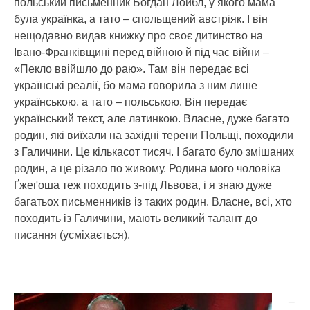
польський письменник Богдан Лойбл, у якого мама
була українка, а тато – спольщений австріяк. І він
нещодавно видав книжку про своє дитинство на
Івано-Франківщині перед війною й під час війни –
«Пекло ввійшло до раю». Там він передає всі
українські реалії, бо мама говорила з ним лише
українською, а тато – польською. Він передає
український текст, але латинкою. Власне, дуже багато
родин, які виїхали на західні терени Польщі, походили
з Галичини. Це кількасот тисяч. І багато було змішаних
родин, а це різало по живому. Родина мого чоловіка
Ґжеґоша теж походить з-під Львова, і я знаю дуже
багатьох письменників із таких родин. Власне, всі, хто
походить із Галичини, мають великий талант до
писання (усміхається).
–