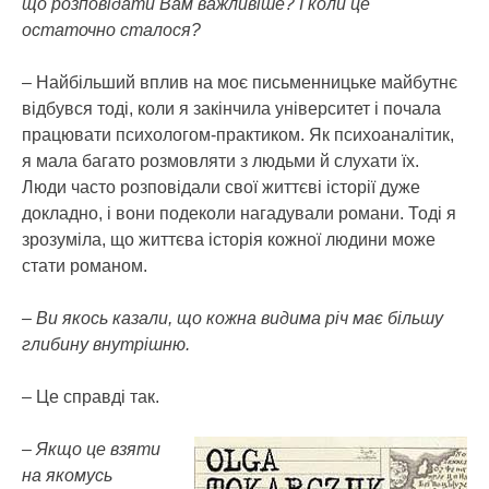
що розповідати Вам важливіше? І коли це
остаточно сталося?
– Найбільший вплив на моє письменницьке майбутнє
відбувся тоді, коли я закінчила університет і почала
працювати психологом-практиком. Як психоаналітик,
я мала багато розмовляти з людьми й слухати їх.
Люди часто розповідали свої життєві історії дуже
докладно, і вони подеколи нагадували романи. Тоді я
зрозуміла, що життєва історія кожної людини може
стати романом.
– Ви якось казали, що кожна видима річ має більшу
глибину внутрішню.
– Це справді так.
– Якщо це взяти
на якомусь