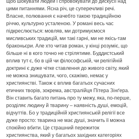
щоб шокувати людей і спровокувати до дискусії над
цими питаннями. Ясна річ, це суперечливі речі.
Власне, полювання є начебто такою традиційною
річчю, культурно усталеною. У романі весь час
підкреслюється: мовляв, ми дотримуємося
мисливських традицій, ми такі гарні, ми не якісь-там
браконьєри. Але хто читав роман, у кінці розуміє, що
більше ні в кого точно не стрілятиме. Буддистський
вплив тут є, бо в цій чи філософській, чи релігійній
доктрині є дуже чітке ставлення до живого світу, який
не можна знищувати, чого, скажімо, немає у
християнстві. Також є вплив багатьох сучасних
етичних творів, зокрема, австралійця Пітера Зінґера.
Він ставить багато питань про ту межу, яка, по-перше,
розділяє людину й тварину – наявність душі, емоцій,
відчуттів. Бо у традиційній християнській релігії все
дуже просто: тварина не має душі, значить її можна
спокійно вбити. Це страшний пережиток
християнства, який у багатьох західних категоріях