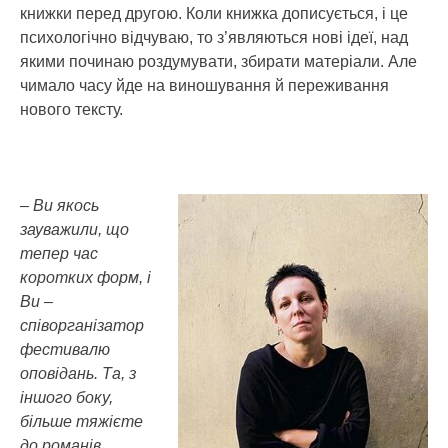
книжки перед другою. Коли книжка дописується, і це
психологічно відчуваю, то з’являються нові ідеї, над
якими починаю роздумувати, збирати матеріали. Але
чимало часу йде на виношування й переживання
нового тексту.
– Ви якось
зауважили, що
тепер час
коротких форм, і
Ви –
співорганізатор
фестивалю
оповідань. Та, з
іншого боку,
більше тяжієте
до романів.