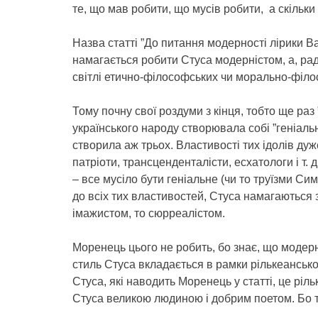
те, що мав робити, що мусів робити, а скільки 
Назва статті ”До питання модерності лірики 
намагається робити Стуса модерністом, а, рад
світлі етично-філософських чи морально-філо
Тому почну свої роздуми з кінця, тобто ще раз
українського народу створювала собі ”геніальн
створила аж трьох. Властивості тих ідолів дуже
патріоти, трансценденталісти, есхатологи і т. д
– все мусіло бути геніальне (чи то труїзми Си
до всіх тих властивостей, Стуса намагаються
імажистом, то сюрреалістом.
Моренець цього не робить, бо знає, що модерн
стиль Стуса вкладається в рамки рількеанської 
Стуса, які наводить Моренець у статті, це рі
Стуса великою людиною і добрим поетом. Бо т