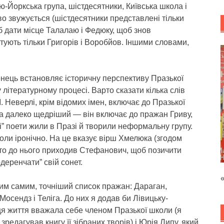
ью-Йоркська група, шістдесятники, Київська школа і
ово звужується (шістдесятники представлені тільки
б дати місце Талалаю і Федюку, щоб знов
тують тільки Григорів і Воробйов. Іншими словами,
нець встановляє історичну перспективу Празької
у літературному процесі. Варто сказати кілька слів
. Неверлі, крім відомих імен, включає до Празької
га далеко щедріший — він включає до пражан Гриву,
” поети жили в Празі й творили неформальну групу.
оли іронічно. На це вказує вірш Хмелюка (згодом
як то до нього приходив Стефанович, щоб позичити
деренчати” свій сонет.
им самим, точніший список пражан: Дараган,
сендз і Теліга. До них я додав би Лівицьку-
нця життя вважала себе членом Празької школи (я
зредагував книгу її зібраних творів) і Юрія Липу, який