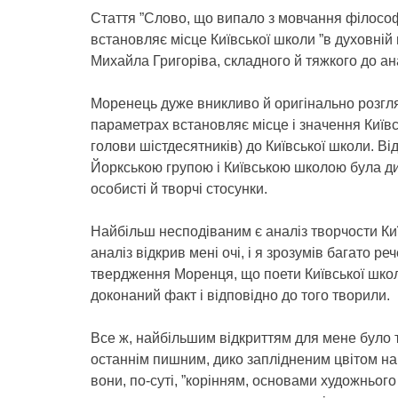
Стаття ”Слово, що випало з мовчання філософі
встановляє місце Київської школи ”в духовній г
Михайла Григоріва, складного й тяжкого до ан
Моренець дуже вникливо й оригінально розгляд
параметрах встановляє місце і значення Київсь
голови шістдесятників) до Київської школи. Ві
Йоркською групою і Київською школою була див
особисті й творчі стосунки.
Найбільш несподіваним є аналіз творчости Київ
аналіз відкрив мені очі, і я зрозумів багато р
твердження Моренця, що поети Київської школ
доконаний факт і відповідно до того творили.
Все ж, найбільшим відкриттям для мене було
останнім пишним, дико заплідненим цвітом на
вони, по-суті, ”корінням, основами художнього