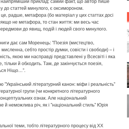
 найпряміший приклад: самий факт, що автор пише
у до статтей минулого, є оксимороном.
це, радше, метафора (бо матеріал у цих статтах досі
 якщо не метафора, то стан життя: ми весь час
ередмови до явищ, подій і людей свого минулого.
ниги дає сам Моренець: ”Поезія (мистецтво,
, мисленна, себто простір думки, совісти і свободи) – і
сність, якою ми насправді представлені у Всесвіті і яка
е, тільки й обходить. Там, де закінчується поезія,
ься Ніщо…”.
ю ”Український літературний канон: міфи і реальність”
ературної групи (чи конкретного літературного
и концептуальних ознак. Але національний
е й неможлива річ, як і ”національний стиль” Юрія
альної теми, тобто літературного процесу від ХХ