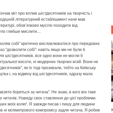
нчав міт про вплив шістдесятників на творчість і
тодішній літературний естаблішмент наче мав
ературі, обов’язково мусіло походити від
 було глибше мислити…
озволяв собі” критично висловлюватися про передових
аз ”дозволити собі”: навіть якщо ми не були б
ля шістдесятників, все одно вони не могли б
ктуальної висоти, ні модерних творчих візій. Вони не
десятників”, як їх тоді прозивали, тобто на Київську
тва і, на відміну від шістдесятників, одразу мала
зято бореться за читача”. Не знаю, в кого він таке
о читачів. Наведу своє ставлення до цієї проблеми.
их моїх колеґ. Я завжди писав і пишу для людини
бив ні міліметрового компромісу задля читача. Я робив