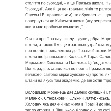
століття по сьогодні, – а це Празька школа, Н
”сьогодні”. Але й ця центральна лінія то рапт
Стусом і Вінграновським), то обривається, що
повернутися до Київської школи (яку репрезен
книга має проблеми композиції.
Стаття про Празьку школу – дуже добра. Море
школи, а також її місце в загальноукраїнськом
про поетів, приналежних до Празької школи. М
школи ще Ірлявського і Колоса. А Тарас Сали
Мирського, Хмелюка та Павлюка. Ці ”додаткові
Вони, радше, ставилися до поетів Празької шк
великого, світової мірки художника) про те, 
штани на якусь там академію, де він хотів ”про
Володимир Моренець дає далеко скупіший і, т
Маланюк, Стефанович, Ольжич, Лятуринська, Мо
Холодну, яка деякий час жила в Празі й до кі
тепло дружив із Лівицькою Хлодною й, по суті, 