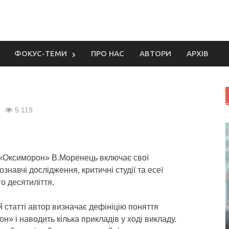
ФОКУС-ТЕМИ
ПРО НАС
АВТОРИ
АРХІВ
5 119
 «Оксиморон» В.Моренець включає свої
ознавчі дослідження, критичні студії та есеї
о десятиліття.
й статті автор визначає дефініцію поняття
н» і наводить кілька прикладів у ході викладу.