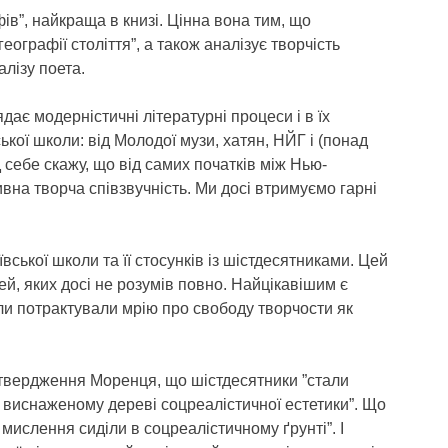
в”, найкраща в книзі. Цінна вона тим, що
еографії століття”, а також аналізує творчість
алізу поета.
ає модерністичні літературні процеси і в їх
кої школи: від Молодої музи, хатян, НЙГ і (понад
д себе скажу, що від самих початків між Нью-
на творча співзвучність. Ми досі втримуємо гарні
ської школи та її стосунків із шістдесятниками. Цей
ечей, яких досі не розумів повно. Найцікавішим є
и потрактували мрію про свободу творчости як
 твердження Моренця, що шістдесятники ”стали
 виснаженому дереві соцреалістичної естетики”. Що
 мислення сиділи в соцреалістичному ґрунті”. І