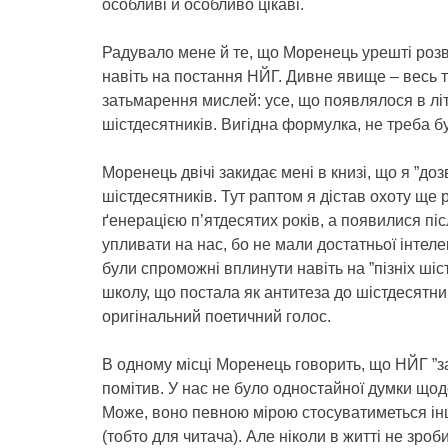
особливі й особливо цікаві.
Радувало мене й те, що Моренець урешті розві
навіть на постання НЙГ. Дивне явище – весь 
затьмарення мислей: усе, що появлялося в літ
шістдесятників. Вигідна формулка, не треба
Моренець двічі закидає мені в книзі, що я ”д
шістдесятників. Тут раптом я дістав охоту ще р
ґенерацією п’ятдесятих років, а появилися піс
упливати на нас, бо не мали достатньої інтеле
були спроможні вплинути навіть на ”пізніх шіст
школу, що постала як антитеза до шістдесятниц
оригінальний поетичний голос.
В одному місці Моренець говорить, що НЙГ ”зав
помітив. У нас не було одностайної думки щод
Може, воно певною мірою стосуватиметься інш
(тобто для читача). Але ніколи в житті не зро