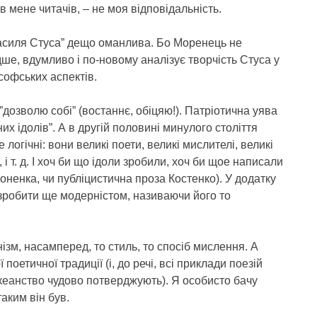
в мене читачів, – не моя відповідальність.
Василя Стуса” дещо оманлива. Бо Моренець не
ше, вдумливо і по-новому аналізує творчість Стуса у
софських аспектів.
 ”дозволю собі” (востаннє, обіцяю!). Патріотична уява
их ідолів”. А в другій половині минулого століття
 логічні: вони великі поети, великі мислителі, великі
, і т. д. І хоч би що ідоли зробили, хоч би щое написали
моненка, чи публіцистична проза Костенко). У додатку
 зробити ще модерністом, називаючи його то
ізм, насамперед, то стиль, то спосіб мислення. А
поетичної традиції (і, до речі, всі приклади поезій
лькеанство чудово потверджують). Я особисто бачу
аким він був.