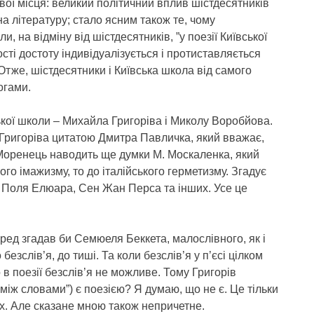
вої місця: великий політичний вплив шістдесятників
а літературу; стало ясним також те, чому
и, на відміну від шістдесятників, ”у поезії Київської
сті достоту індивідуалізується і протиставляється
Отже, шістдесятники і Київська школа від самого
огами.
ької школи – Михайла Григоріва і Миколу Воробйова.
Григоріва цитатою Дмитра Павличка, який вважає,
. Моренець наводить ще думки М. Москаленка, який
ого імажизму, то до італійського герметизму. Згадує
 Поля Елюара, Сен Жан Перса та інших. Усе це
ред згадав би Семюеля Беккета, малослівного, як і
 безслів’я, до тиші. Та коли безслів’я у п’єсі цілком
 в поезії безслів’я не можливе. Тому Григорів
між словами”) є поезією? Я думаю, що не є. Це тільки
ах. Але сказане мною також непричетне.