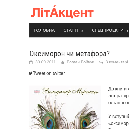
Skip
to
content
ГОЛОВНА
СТАТТІ
СПЕЦПРОЕКТИ
Оксиморон чи метафора?
30.09.2011
Богдан Бойчук
3 коментарі
Tweet on twitter
До книги
літератур
останньог
У вступні
«оксиморо