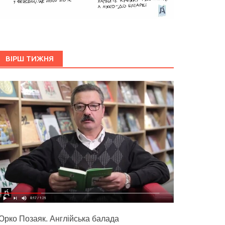
ВІРШ ТИЖНЯ
Юрко Позаяк. Англійська балада