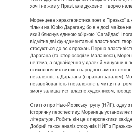
хоч і не жив у Празі, але духовно і творчо на
Моренцева характеристика поетів Празької шк
тільки на Юрію Дарагану, бо він досі майже не
який блиснув єдиною збіркою ”Сагайдак” і по
відмітив дві фундаментальні властивості тво
стосуються до всіх пражан. Перша властивість
Дарагана (та історіософізм Маланюка), Морен
не тема, а віднайдення у далекій минувшині п
психологічних витоків народної самототожності
незалежність Дарагана (і пражан загалом), М
незавойованість і незалежність митця на гром
змогу залишатися власне художником, творцем
Статтю про Нью-Йоркську групу (НЙГ), одну з 
історичну перспективу, Моренець установляє м
літератури. Робить він це з перспективи західн
Добрий також аналіз стосунків НЙГ з Празько