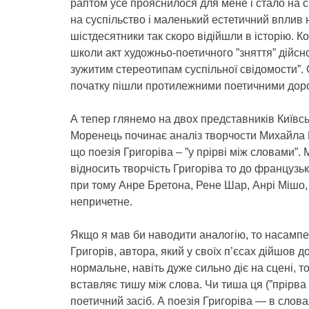
раптом усе прояснилося для мене і стало на с
на суспільство і маленький естетичний вплив н
шістдесятники так скоро відійшли в історію. Кол
школи акт художньо-поетичного ”зняття” дійсно
зужитим стереотипам суспільної свідомости”. 
початку пішли протилежними поетичними дор
А тепер глянемо на двох представників Київс
Моренець починає аналіз творчости Михайла 
що поезія Григоріва – ”у прірві між словами”
відносить творчість Григоріва то до французьк
при тому Анре Бретона, Рене Шар, Анрі Мішо,
непричетне.
Якщо я мав би наводити аналогію, то насампе
Григорів, автора, який у своїх п’єсах дійшов до
нормальне, навіть дуже сильно діє на сцені, то
вставляє тишу між слова. Чи тиша ця (”прірва 
поетичний засіб. А поезія Григоріва — в слов