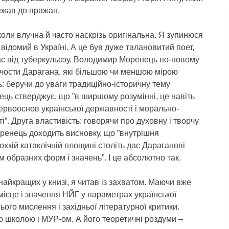
лежав до пражан.
оли влучна й часто наскрізь оригінальна. Я зупинюся
 відомий в Україні. А це був дуже талановитий поет,
гас від туберкульозу. Володимир Моренець по-новому
рчости Дарагана, які більшою чи меншою мірою
: беручи до уваги традиційно-історичну тему
ець стверджує, що ”в ширшому розумінні, це навіть
ервооснов української державності і морально-
”. Друга властивість: говорячи про духовну і творчу
оренець доходить висновку, що ”внутрішня
охкій катаклічній площині століть дає Дараганові
 образних форм і значень”. І це абсолютно так.
найкращих у книзі, я читав із захватом. Маючи вже
ісце і значення НЙГ у параметрах української
ього мислення і західньої літературної критики.
ю школою і МУР-ом. А його теоретичні роздуми –