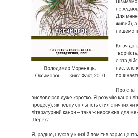
Візьмемо
передмов
Для мене 
живий), а
пишемо п
Ключ до к
творчість
є ота дій
нас, влсн
Володимир Моренець.
починаєт
Оксиморон. — Київ: Факт, 2010
Про статт
висловлюся дуже коротко. Я розумію канон літ
процесу), як певну спільність стилістичних ч
літературний канон – така ж неосяжна для мен
Шереха.
Я, радше, шукав у книзі й помітив зарис центр