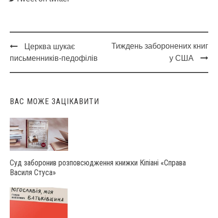
Тиждень заборонених книг
Церква шукає
Post
письменників-педофілів
у США
navigation
ВАС МОЖЕ ЗАЦІКАВИТИ
Суд заборонив розповсюдження книжки Кіпіані «Справа
Василя Стуса»