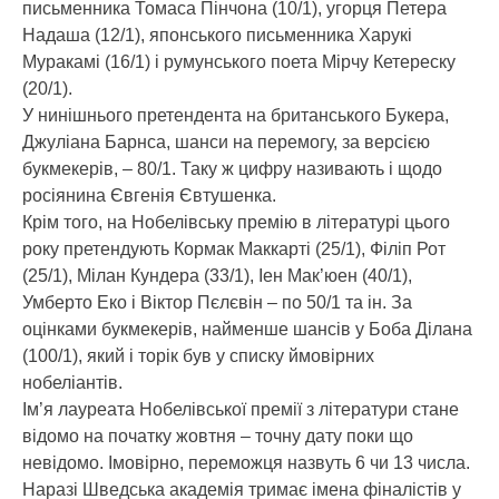
письменника Томаса Пінчона (10/1), угорця Петера
Надаша (12/1), японського письменника Харукі
Муракамі (16/1) і румунського поета Мірчу Кетереску
(20/1).
У нинішнього претендента на британського Букера,
Джуліана Барнса, шанси на перемогу, за версією
букмекерів, – 80/1. Таку ж цифру називають і щодо
росіянина Євгенія Євтушенка.
Крім того, на Нобелівську премію в літературі цього
року претендують Кормак Маккарті (25/1), Філіп Рот
(25/1), Мілан Кундера (33/1), Іен Мак’юен (40/1),
Умберто Еко і Віктор Пєлєвін – по 50/1 та ін. За
оцінками букмекерів, найменше шансів у Боба Ділана
(100/1), який і торік був у списку ймовірних
нобеліантів.
Ім’я лауреата Нобелівської премії з літератури стане
відомо на початку жовтня – точну дату поки що
невідомо. Імовірно, переможця назвуть 6 чи 13 числа.
Наразі Шведська академія тримає імена фіналістів у