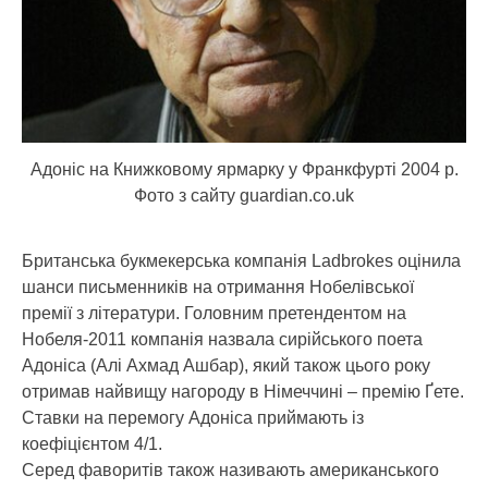
Адоніс на Книжковому ярмарку у Франкфурті 2004 р.
Фото з сайту guardian.co.uk
Британська букмекерська компанія Ladbrokes оцінила
шанси письменників на отримання Нобелівської
премії з літератури.
Головним претендентом на
Нобеля-2011 компанія назвала сирійського поета
Адоніса (Алі Ахмад Ашбар), який також цього року
отримав найвищу нагороду в Німеччині – премію Ґете.
Ставки на перемогу Адоніса приймають із
коефіцієнтом 4/1.
Серед фаворитів також називають американського