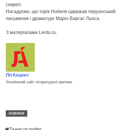
секреті.
Нагадуємо, що торік Нобеля одержав перуанський
письменик і драматург Маріо Варгас Льоса.
З матеріалами Lenta.ru.
ЛітАкцент
Улюблений сайт літературної критики
НОВИНИ
Tweet on twitter