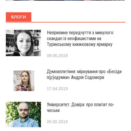
БЛОГИ
Неприємне передчуття з минулого:
скандал із неофашистами на
Туринському книжковому ярмарку
09.05.2019
Думокплетіння: міркування про «Бесіди
п(р)одумки» Андрія Содомори
17.04.2019
Університет. Довіра: про плагіат по-
чеськи
26.02.2019