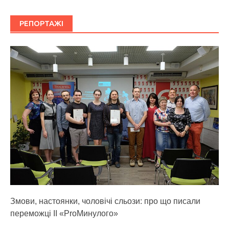
РЕПОРТАЖІ
Змови, настоянки, чоловічі сльози: про що писали
переможці ІІ «ProМинулого»