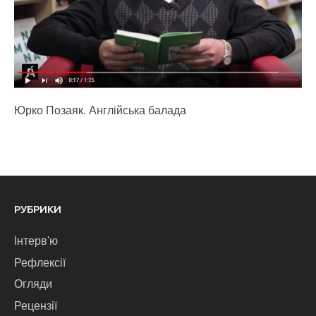
Юрко Позаяк. Англійська балада
РУБРИКИ
Інтерв'ю
Рефлексії
Огляди
Рецензії