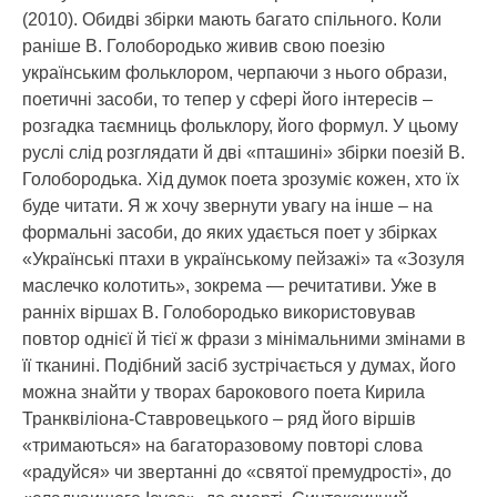
(2010). Обидві збірки мають багато спільного. Коли
раніше В. Голобородько живив свою поезію
українським фольклором, черпаючи з нього образи,
поетичні засоби, то тепер у сфері його інтересів –
розгадка таємниць фольклору, його формул. У цьому
руслі слід розглядати й дві «пташині» збірки поезій В.
Голобородька. Хід думок поета зрозуміє кожен, хто їх
буде читати. Я ж хочу звернути увагу на інше – на
формальні засоби, до яких удається поет у збірках
«Українські птахи в українському пейзажі» та «Зозуля
маслечко колотить», зокрема — речитативи. Уже в
ранніх віршах В. Голобородько використовував
повтор однієї й тієї ж фрази з мінімальними змінами в
її тканині. Подібний засіб зустрічається у думах, його
можна знайти у творах барокового поета Кирила
Транквіліона-Ставровецького – ряд його віршів
«тримаються» на багаторазовому повторі слова
«радуйся» чи звертанні до «святої премудрості», до