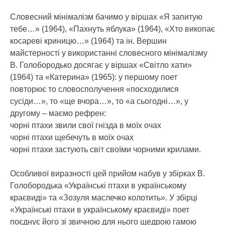
Словесний мінімалізм бачимо у віршах «Я запитую
тебе…» (1964), «Пахнуть яблука» (1964), «Хто викопає
косареві криницю…» (1964) та ін. Вершин
майстерності у використанні словесного мінімалізму
В. Голобородько досягає у віршах «Світло хати»
(1964) та «Катерина» (1965): у першому поет
повторює то словосполучення «посходилися
сусіди…», то «ще вчора…», то «а сьогодні…», у
другому – маємо рефрен:
чорні птахи звили свої гнізда в моїх очах
чорні птахи щебечуть в моїх очах
чорні птахи застують світ своїми чорними крилами.
Особливої виразності цей прийом набув у збірках В.
Голобородька «Українські птахи в українському
краєвиді» та «Зозуля маслечко колотить». У збірці
«Українські птахи в українському краєвиді» поет
поєднує його зі звичною для нього щедрою гамою