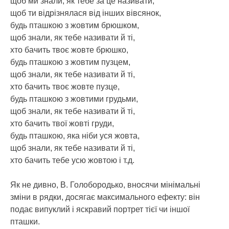
щоб ми знали, як тебе за це називати,
щоб ти відрізнялася від інших вівсянок,
будь пташкою з жовтим брюшком,
щоб знали, як тебе називати й ті,
хто бачить твоє жовте брюшко,
будь пташкою з жовтим пузцем,
щоб знали, як тебе називати й ті,
хто бачить твоє жовте пузце,
будь пташкою з жовтими грудьми,
щоб знали, як тебе називати й ті,
хто бачить твої жовті груди,
будь пташкою, яка ніби уся жовта,
щоб знали, як тебе називати й ті,
хто бачить тебе усю жовтою і т.д.
Як не дивно, В. Голобородько, вносячи мінімальні
зміни в рядки, досягає максимального ефекту: він
подає випуклий і яскравий портрет тієї чи іншої
пташки.