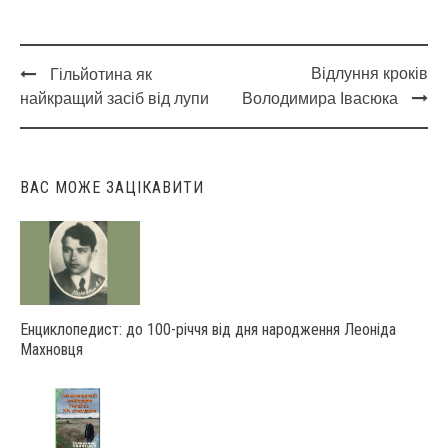
Відлуння кроків
Гільйотина як
Post
найкращий засіб від лупи
Володимира Івасюка
navigation
ВАС МОЖЕ ЗАЦІКАВИТИ
Енциклопедист: до 100-річчя від дня народження Леоніда
Махновця