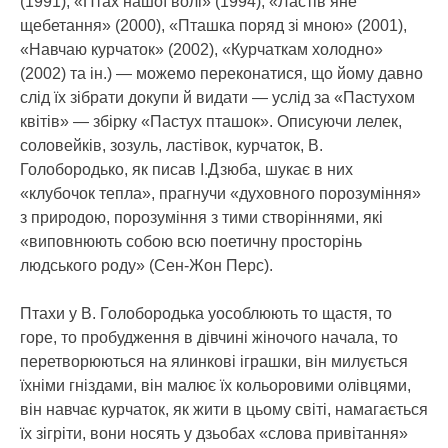
(1991), «Птах нашої волі» (1994), «Ластів’яне
щебетання» (2000), «Пташка поряд зі мною» (2001),
«Навчаю курчаток» (2002), «Курчаткам холодно»
(2002) та ін.) — можемо переконатися, що йому давно
слід їх зібрати докупи й видати — услід за «Пастухом
квітів» — збірку «Пастух пташок». Описуючи лелек,
соловейків, зозуль, ластівок, курчаток, В.
Голобородько, як писав І.Дзюба, шукає в них
«клубочок тепла», прагнучи «духовного порозуміння»
з природою, порозуміння з тими створіннями, які
«виповнюють собою всю поетичну просторінь
людського роду» (Сен-Жон Перс).
Птахи у В. Голобородька уособлюють то щастя, то
горе, то пробудження в дівчині жіночого начала, то
перетворюються на ялинкові іграшки, він милується
їхніми гніздами, він малює їх кольоровими олівцями,
він навчає курчаток, як жити в цьому світі, намагається
їх зігріти, вони носять у дзьобах «слова привітання»