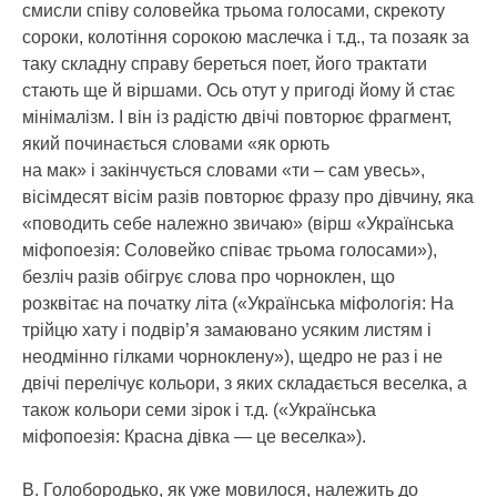
смисли співу соловейка трьома голосами, скрекоту
сороки, колотіння сорокою маслечка і т.д., та позаяк за
таку складну справу береться поет, його трактати
стають ще й віршами. Ось отут у пригоді йому й стає
мінімалізм. І він із радістю двічі повторює фрагмент,
який починається словами «як орють
на мак» і закінчується словами «ти – сам увесь»,
вісімдесят вісім разів повторює фразу про дівчину, яка
«поводить себе належно звичаю» (вірш «Українська
міфопоезія: Соловейко співає трьома голосами»),
безліч разів обігрує слова про чорноклен, що
розквітає на початку літа («Українська міфологія: На
трійцю хату і подвір’я замаювано усяким листям і
неодмінно гілками чорноклену»), щедро не раз і не
двічі перелічує кольори, з яких складається веселка, а
також кольори семи зірок і т.д. («Українська
міфопоезія: Красна дівка — це веселка»).
В. Голобородько, як уже мовилося, належить до