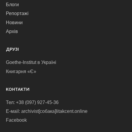
Блоги
Репортажі
Новини
Архів
ДРУЗІ
Goethe-Institut в Україні
Книгарня «Є»
КОНТАКТИ
Тел: +38 (097) 927-45-36
E-маіl: archivist[собака]litakcent.online
Facebook