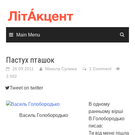
Skip
to
content
Main Menu
Пастух пташок
26.09.2011
Микола Сулима
1 Comment
3 582
Tweet on twitter
В одному
ранньому вірші
Василь Голобородько
В.Голобородько
писав:
Ти від мене пішла