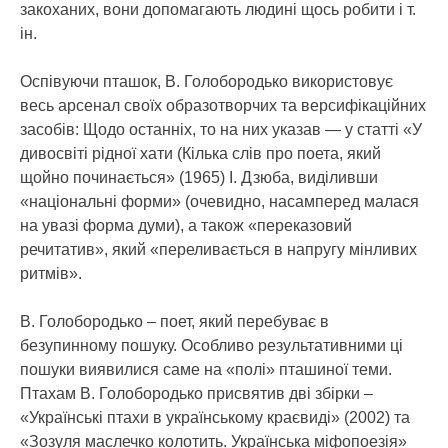
закоханих, вони допомагають людині щось робити і т.
ін.
Оспівуючи пташок, В. Голобородько використовує
весь арсенал своїх образотворчих та версифікаційних
засобів: Щодо останніх, то на них указав — у статті «У
дивосвіті рідної хати (Кілька слів про поета, який
щойно починається» (1965) І. Дзюба, виділивши
«національні форми» (очевидно, насамперед малася
на увазі форма думи), а також «переказовий
речитатив», який «переливається в напругу мінливих
ритмів».
В. Голобородько – поет, який перебуває в
безупинному пошуку. Особливо результативними ці
пошуки виявилися саме на «полі» пташиної теми.
Птахам В. Голобородько присвятив дві збірки –
«Українські птахи в українському краєвиді» (2002) та
«Зозуля маслечко колотить. Українська міфопоезія»