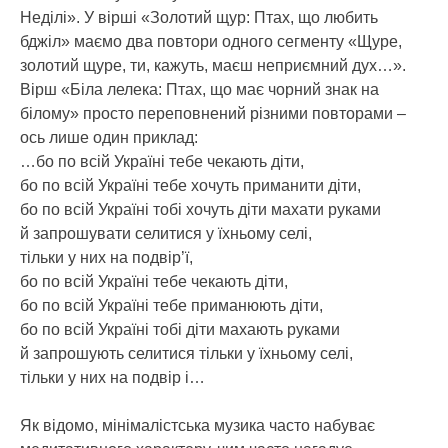
Неділі». У вірші «Золотий щур: Птах, що любить
бджіл» маємо два повтори одного сегменту «Щуре,
золотий щуре, ти, кажуть, маєш неприємний дух…».
Вірш «Біла лелека: Птах, що має чорний знак на
білому» просто переповнений різними повторами –
ось лише один приклад:
…бо по всій Україні тебе чекають діти,
бо по всій Україні тебе хочуть приманити діти,
бо по всій Україні тобі хочуть діти махати руками
й запрошувати селитися у їхньому селі,
тільки у них на подвір’ї,
бо по всій Україні тебе чекають діти,
бо по всій Україні тебе приманюють діти,
бо по всій Україні тобі діти махають руками
й запрошують селитися тільки у їхньому селі,
тільки у них на подвір і…
Як відомо, мінімалістська музика часто набуває