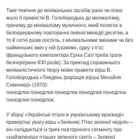
Таке тяжіння до мінімальних засобів рано чи пізно
мало б привести В. Голобородька до мінімалізму,
причому до мінімалізму музичного, який полягає в
безперервному повторенні певної мелодії десятки, а
то й сотні разів поспіль, з мінімальними змінами чи без
найменших змін у ній (скажімо, одну з п’єс
французького композитора Еріка Саті треба грати
безперервно 830 разів). За приклад справжнього
мінімалістичного твору може правити вірш В.
Голобородька «Тиждень (варіація вірша Михайля
Семенка)» (1970):
понеділок понеділок понеділок понеділок понеділок
понеділок понеділок.
У збірці «Українські птахи в українському краєвиді»
привертає увагу вірш «Зеленяк: Птах зеленої неділі» –
він складається із тричі повтореного сегменту про
«найзеленішу пташку зеленого свята – Зеленої