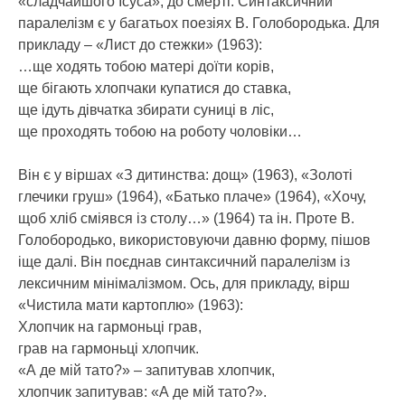
«сладчаишого Ісуса», до смерті. Синтаксичний
паралелізм є у багатьох поезіях В. Голобородька. Для
прикладу – «Лист до стежки» (1963):
…ще ходять тобою матері доїти корів,
ще бігають хлопчаки купатися до ставка,
ще ідуть дівчатка збирати суниці в ліс,
ще проходять тобою на роботу чоловіки…
Він є у віршах «З дитинства: дощ» (1963), «Золоті
глечики груш» (1964), «Батько плаче» (1964), «Хочу,
щоб хліб сміявся із столу…» (1964) та ін. Проте В.
Голобородько, використовуючи давню форму, пішов
іще далі. Він поєднав синтаксичний паралелізм із
лексичним мінімалізмом. Ось, для прикладу, вірш
«Чистила мати картоплю» (1963):
Хлопчик на гармоньці грав,
грав на гармоньці хлопчик.
«А де мій тато?» – запитував хлопчик,
хлопчик запитував: «А де мій тато?».