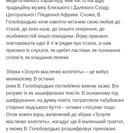
медитативного характеру, чим часто нагадує
традиційну музику Близького і Далекого Сходу,
Центральної і Південної Африки. Схоже, В.
Голобородько хоче навіяти читачеві свою любов до
птахів, до їхніх назв, до їхнього оперення, до
особливостей їхньої поведінки. Йому приємно
повторювати одні й ті ж рядки про птахів, а нам
приємно їх слухати, як щебет ластівки, як тьохкання
солов’я, як клацання лелеки.
Збірка «Зозуля маслечко колотить» – це вибух
мінімалізму. В останні
роки В. Голобородько поглиблено вивчає казки. Він
розуміє їх як зашифровані тексти. В основному під
шифрування, на думку поета, потрапляли табуйовані
сторони людського буття – інтимні стосунки тощо.
Отож кожен вірш, включений до збірки «Зозуля
маслечко колотить», нагадує ще й маленький трактат,
у якому В. Голобородько розшифровує приховані