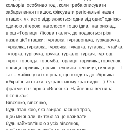
кольорів, особливо тоді, коли треба описувати
забарвлення пташок, фіксувати регіональні назви
пташок, які асто відрізняються одна від одної однією-
єдиною літерою, наголосом тощо (див., наприклад,
вірш «Горлиця. Лісова ткаля», де подаються різні
назви цієї пташки: тургавка, тургавонька, туркавочка,
туркалка, гуркавка, туркочка, тукавка, тутавка, тутайка,
туторка, туріючка, тручка, туркало, туркач, туртош,
турок, торонда, торомба, горлиця, горличка, горленок,
орлиця, орличка, орлик, гелничка, гелниця, гилниця… І
так – майже у всіх віршах, що входять до збірника
«Українські птахи в українському краєвиді»…). Ось
фрагмент із вірша «Вівсянка. Найперша весняна
пісенька»:
Вівсянко, вівсянко,
будь пташкою, яка збирає насіння трав,
щоб ми знали, як тебе за це називати,
будь найжовтішою з усіх вівсянок,