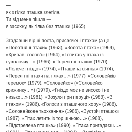
—
як з гілки пташка злетіла.
Ти від мене пішла —
я засохну, як гілка без пташки (1965)
Згадавши вірші поета, присвячені птахам (а це
«Полотняні птахи» (1963), «Золота птаха» (1964),
«Криваві солов’ї» (1964), «І спитав у птаха із
суволоччу…» (1966), «Перелітні птахи» (1970),
«Лелече гніздо» (1974), «Пташина сіянка» (1974),
«Перелітні птахи на гілках…» (1977), «Соловейків
теремок» (1979), «Соловейко» («Соловейко
крижинку…») (1979), «Гніздо моє не високо і не
низько…» (1981), «Зозуля при перуці» (1983), «З
птахом» (1986), «Голоси з пташиного хору» (1986),
«Соловейкове тьохкання» (1986), «Зустріч пташок»
(1987), «Птах летить із торішньою…» (1988),
«Підстрелена пташка» (1990), «Птаха пригадаєш…»