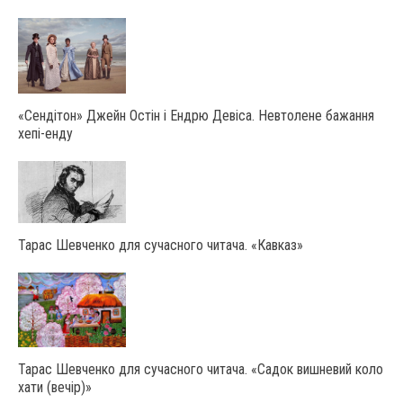
«Сендітон» Джейн Остін і Ендрю Девіса. Невтолене бажання
хепі-енду
Тарас Шевченко для сучасного читача. «Кавказ»
Тарас Шевченко для сучасного читача. «Садок вишневий коло
хати (вечір)»