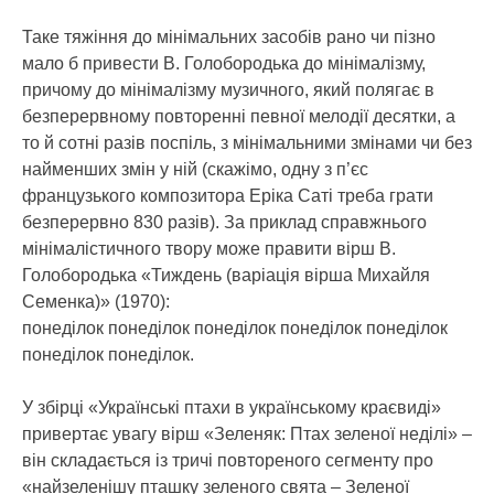
Таке тяжіння до мінімальних засобів рано чи пізно
мало б привести В. Голобородька до мінімалізму,
причому до мінімалізму музичного, який полягає в
безперервному повторенні певної мелодії десятки, а
то й сотні разів поспіль, з мінімальними змінами чи без
найменших змін у ній (скажімо, одну з п’єс
французького композитора Еріка Саті треба грати
безперервно 830 разів). За приклад справжнього
мінімалістичного твору може правити вірш В.
Голобородька «Тиждень (варіація вірша Михайля
Семенка)» (1970):
понеділок понеділок понеділок понеділок понеділок
понеділок понеділок.
У збірці «Українські птахи в українському краєвиді»
привертає увагу вірш «Зеленяк: Птах зеленої неділі» –
він складається із тричі повтореного сегменту про
«найзеленішу пташку зеленого свята – Зеленої