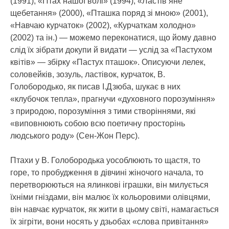
(1991), «Птах нашої волі» (1994), «Ластів’яне
щебетання» (2000), «Пташка поряд зі мною» (2001),
«Навчаю курчаток» (2002), «Курчаткам холодно»
(2002) та ін.) — можемо переконатися, що йому давно
слід їх зібрати докупи й видати — услід за «Пастухом
квітів» — збірку «Пастух пташок». Описуючи лелек,
соловейків, зозуль, ластівок, курчаток, В.
Голобородько, як писав І.Дзюба, шукає в них
«клубочок тепла», прагнучи «духовного порозуміння»
з природою, порозуміння з тими створіннями, які
«виповнюють собою всю поетичну просторінь
людського роду» (Сен-Жон Перс).
Птахи у В. Голобородька уособлюють то щастя, то
горе, то пробудження в дівчині жіночого начала, то
перетворюються на ялинкові іграшки, він милується
їхніми гніздами, він малює їх кольоровими олівцями,
він навчає курчаток, як жити в цьому світі, намагається
їх зігріти, вони носять у дзьобах «слова привітання»