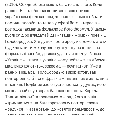
(2010). Обидві збірки мають багато спільного. Коли
раніше В. Голобородько живив свою поезію
українським фольклором, черпаючи з нього образи,
поетичні засоби, то тепер у сфері його інтересів –
розгадка таємниць фольклору, його формул. У цьому
руслі слід розглядати й дві «пташині» збірки поезій В.
Голобородька. Хід думок поета зрозуміє кожен, хто їх
буде читати. Я ж хочу звернути увагу на інше – на
формальні засоби, до яких удається поет у збірках
«Українські птахи в українському пейзажі» та «Зозуля
маслечко колотить», зокрема — речитативи. Уже в
ранніх віршах В. Голобородько використовував
повтор однієї й тієї ж фрази з мінімальними змінами в
її тканині. Подібний засіб зустрічається у думах, його
можна знайти у творах барокового поета Кирила
Транквіліона-Ставровецького – ряд його віршів
«тримаються» на багаторазовому повторі слова
«радуйся» чи звертанні до «святої премудрості», до