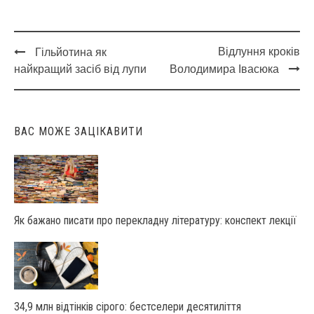
Відлуння кроків
Гільйотина як
Post
найкращий засіб від лупи
Володимира Івасюка
navigation
ВАС МОЖЕ ЗАЦІКАВИТИ
Як бажано писати про перекладну літературу: конспект лекції
34,9 млн відтінків сірого: бестселери десятиліття