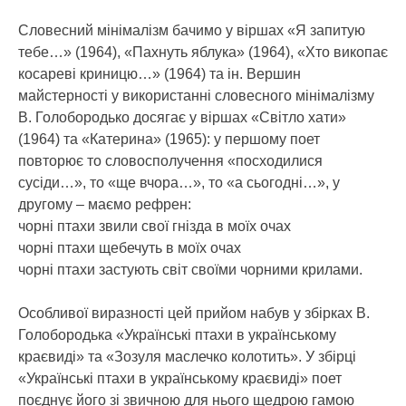
Словесний мінімалізм бачимо у віршах «Я запитую
тебе…» (1964), «Пахнуть яблука» (1964), «Хто викопає
косареві криницю…» (1964) та ін. Вершин
майстерності у використанні словесного мінімалізму
В. Голобородько досягає у віршах «Світло хати»
(1964) та «Катерина» (1965): у першому поет
повторює то словосполучення «посходилися
сусіди…», то «ще вчора…», то «а сьогодні…», у
другому – маємо рефрен:
чорні птахи звили свої гнізда в моїх очах
чорні птахи щебечуть в моїх очах
чорні птахи застують світ своїми чорними крилами.
Особливої виразності цей прийом набув у збірках В.
Голобородька «Українські птахи в українському
краєвиді» та «Зозуля маслечко колотить». У збірці
«Українські птахи в українському краєвиді» поет
поєднує його зі звичною для нього щедрою гамою