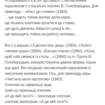
«сладчаишого Ісуса», до смерті. Синтаксичний
паралелізм є у багатьох поезіях В. Голобородька. Для
прикладу – «Лист до стежки» (1963):
…ще ходять тобою матері доїти корів,
ще бігають хлопчаки купатися до ставка,
ще ідуть дівчатка збирати суниці в ліс,
ще проходять тобою на роботу чоловіки…
Він є у віршах «З дитинства: дощ» (1963), «Золоті
глечики груш» (1964), «Батько плаче» (1964), «Хочу,
щоб хліб сміявся із столу…» (1964) та ін. Проте В.
Голобородько, використовуючи давню форму, пішов
іще далі. Він поєднав синтаксичний паралелізм із
лексичним мінімалізмом. Ось, для прикладу, вірш
«Чистила мати картоплю» (1963):
Хлопчик на гармоньці грав,
грав на гармоньці хлопчик.
«А де мій тато?» – запитував хлопчик,
хлопчик запитував: «А де мій тато?».