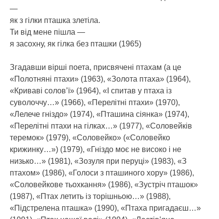
—
як з гілки пташка злетіла.
Ти від мене пішла —
я засохну, як гілка без пташки (1965)
Згадавши вірші поета, присвячені птахам (а це
«Полотняні птахи» (1963), «Золота птаха» (1964),
«Криваві солов’ї» (1964), «І спитав у птаха із
суволоччу…» (1966), «Перелітні птахи» (1970),
«Лелече гніздо» (1974), «Пташина сіянка» (1974),
«Перелітні птахи на гілках…» (1977), «Соловейків
теремок» (1979), «Соловейко» («Соловейко
крижинку…») (1979), «Гніздо моє не високо і не
низько…» (1981), «Зозуля при перуці» (1983), «З
птахом» (1986), «Голоси з пташиного хору» (1986),
«Соловейкове тьохкання» (1986), «Зустріч пташок»
(1987), «Птах летить із торішньою…» (1988),
«Підстрелена пташка» (1990), «Птаха пригадаєш…»