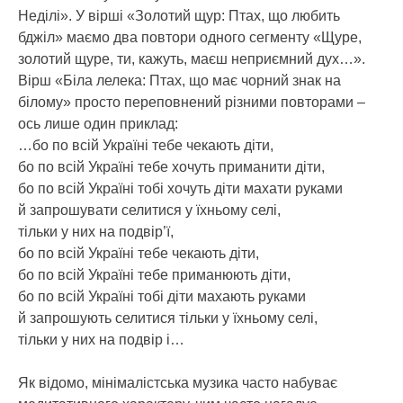
Неділі». У вірші «Золотий щур: Птах, що любить
бджіл» маємо два повтори одного сегменту «Щуре,
золотий щуре, ти, кажуть, маєш неприємний дух…».
Вірш «Біла лелека: Птах, що має чорний знак на
білому» просто переповнений різними повторами –
ось лише один приклад:
…бо по всій Україні тебе чекають діти,
бо по всій Україні тебе хочуть приманити діти,
бо по всій Україні тобі хочуть діти махати руками
й запрошувати селитися у їхньому селі,
тільки у них на подвір’ї,
бо по всій Україні тебе чекають діти,
бо по всій Україні тебе приманюють діти,
бо по всій Україні тобі діти махають руками
й запрошують селитися тільки у їхньому селі,
тільки у них на подвір і…
Як відомо, мінімалістська музика часто набуває