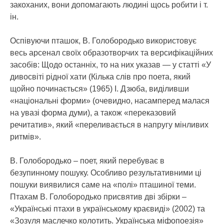
закоханих, вони допомагають людині щось робити і т.
ін.
Оспівуючи пташок, В. Голобородько використовує
весь арсенал своїх образотворчих та версифікаційних
засобів: Щодо останніх, то на них указав — у статті «У
дивосвіті рідної хати (Кілька слів про поета, який
щойно починається» (1965) І. Дзюба, виділивши
«національні форми» (очевидно, насамперед малася
на увазі форма думи), а також «переказовий
речитатив», який «переливається в напругу мінливих
ритмів».
В. Голобородько – поет, який перебуває в
безупинному пошуку. Особливо результативними ці
пошуки виявилися саме на «полі» пташиної теми.
Птахам В. Голобородько присвятив дві збірки –
«Українські птахи в українському краєвиді» (2002) та
«Зозуля маслечко колотить. Українська міфопоезія»