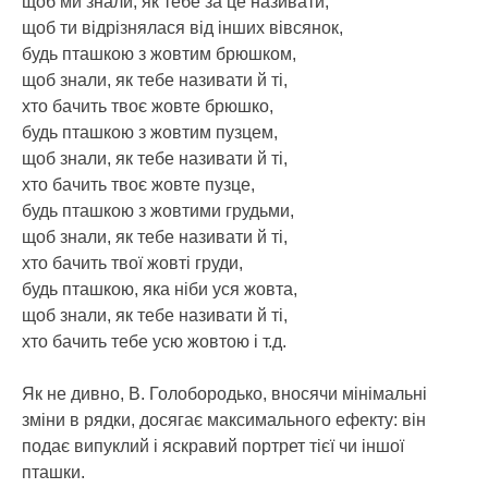
щоб ми знали, як тебе за це називати,
щоб ти відрізнялася від інших вівсянок,
будь пташкою з жовтим брюшком,
щоб знали, як тебе називати й ті,
хто бачить твоє жовте брюшко,
будь пташкою з жовтим пузцем,
щоб знали, як тебе називати й ті,
хто бачить твоє жовте пузце,
будь пташкою з жовтими грудьми,
щоб знали, як тебе називати й ті,
хто бачить твої жовті груди,
будь пташкою, яка ніби уся жовта,
щоб знали, як тебе називати й ті,
хто бачить тебе усю жовтою і т.д.
Як не дивно, В. Голобородько, вносячи мінімальні
зміни в рядки, досягає максимального ефекту: він
подає випуклий і яскравий портрет тієї чи іншої
пташки.