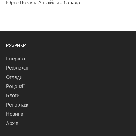
Юрко Позаяк. Англійська балада
РУБРИКИ
Інтерв'ю
Рефлексії
Огляди
Рецензії
Блоги
Репортажі
Новини
Архів