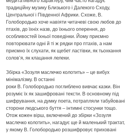
медитативного характеру, чим часто нагадує
традиційну музику Близького і Далекого Сходу,
Центральної і Південної Африки. Схоже, В.
Голобородько хоче навіяти читачеві свою любов до
птахів, до їхніх назв, до їхнього оперення, до
особливостей їхньої поведінки. Йому приємно
повторювати одні й ті ж рядки про птахів, а нам
приємно їх слухати, як щебет ластівки, як тьохкання
солов’я, як клацання лелеки.
Збірка «Зозуля маслечко колотить» – це вибух
мінімалізму. В останні
роки В. Голобородько поглиблено вивчає казки. Він
розуміє їх як зашифровані тексти. В основному під
шифрування, на думку поета, потрапляли табуйовані
сторони людського буття – інтимні стосунки тощо.
Отож кожен вірш, включений до збірки «Зозуля
маслечко колотить», нагадує ще й маленький трактат,
у якому В. Голобородько розшифровує приховані