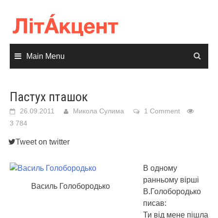
Skip
to
content
Main Menu
Пастух пташок
26.09.2011
Микола Сулима
1 Comment
3 784
Tweet on twitter
В одному
ранньому вірші
Василь Голобородько
В.Голобородько
писав:
Ти від мене пішла