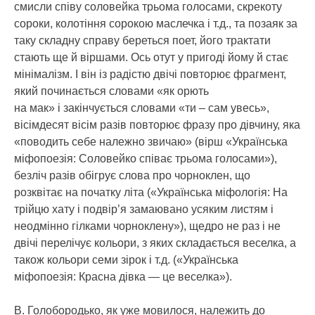
смисли співу соловейка трьома голосами, скрекоту
сороки, колотіння сорокою маслечка і т.д., та позаяк за
таку складну справу береться поет, його трактати
стають ще й віршами. Ось отут у пригоді йому й стає
мінімалізм. І він із радістю двічі повторює фрагмент,
який починається словами «як орють
на мак» і закінчується словами «ти – сам увесь»,
вісімдесят вісім разів повторює фразу про дівчину, яка
«поводить себе належно звичаю» (вірш «Українська
міфопоезія: Соловейко співає трьома голосами»),
безліч разів обігрує слова про чорноклен, що
розквітає на початку літа («Українська міфологія: На
трійцю хату і подвір’я замаювано усяким листям і
неодмінно гілками чорноклену»), щедро не раз і не
двічі перелічує кольори, з яких складається веселка, а
також кольори семи зірок і т.д. («Українська
міфопоезія: Красна дівка — це веселка»).
В. Голобородько, як уже мовилося, належить до