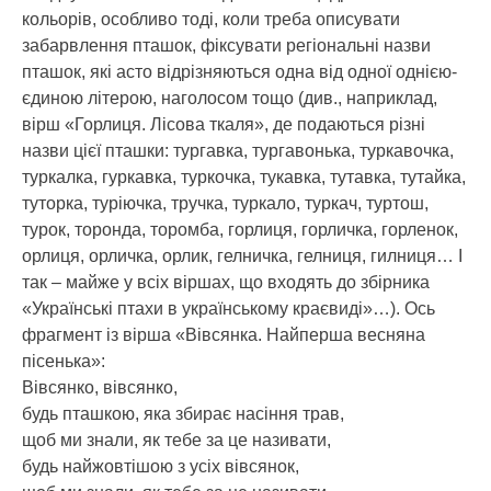
кольорів, особливо тоді, коли треба описувати
забарвлення пташок, фіксувати регіональні назви
пташок, які асто відрізняються одна від одної однією-
єдиною літерою, наголосом тощо (див., наприклад,
вірш «Горлиця. Лісова ткаля», де подаються різні
назви цієї пташки: тургавка, тургавонька, туркавочка,
туркалка, гуркавка, туркочка, тукавка, тутавка, тутайка,
туторка, туріючка, тручка, туркало, туркач, туртош,
турок, торонда, торомба, горлиця, горличка, горленок,
орлиця, орличка, орлик, гелничка, гелниця, гилниця… І
так – майже у всіх віршах, що входять до збірника
«Українські птахи в українському краєвиді»…). Ось
фрагмент із вірша «Вівсянка. Найперша весняна
пісенька»:
Вівсянко, вівсянко,
будь пташкою, яка збирає насіння трав,
щоб ми знали, як тебе за це називати,
будь найжовтішою з усіх вівсянок,